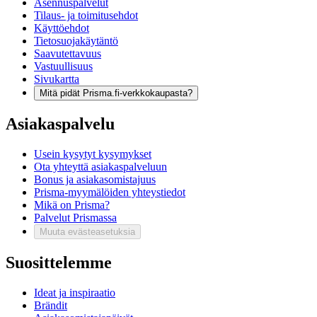
Asennuspalvelut
Tilaus- ja toimitusehdot
Käyttöehdot
Tietosuojakäytäntö
Saavutettavuus
Vastuullisuus
Sivukartta
Mitä pidät Prisma.fi-verkkokaupasta?
Asiakaspalvelu
Usein kysytyt kysymykset
Ota yhteyttä asiakaspalveluun
Bonus ja asiakasomistajuus
Prisma-myymälöiden yhteystiedot
Mikä on Prisma?
Palvelut Prismassa
Muuta evästeasetuksia
Suosittelemme
Ideat ja inspiraatio
Brändit