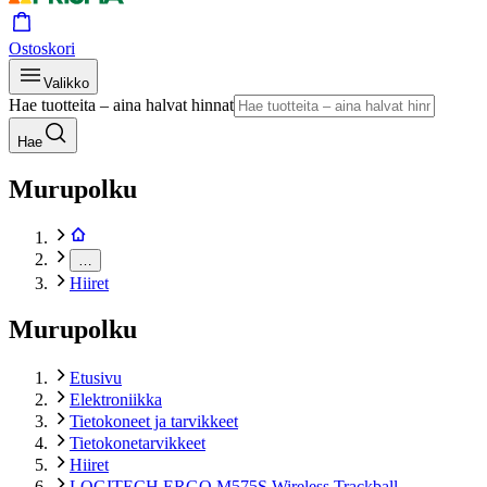
Ostoskori
Valikko
Hae tuotteita – aina halvat hinnat
Hae
Murupolku
…
Hiiret
Murupolku
Etusivu
Elektroniikka
Tietokoneet ja tarvikkeet
Tietokonetarvikkeet
Hiiret
LOGITECH ERGO M575S Wireless Trackball -