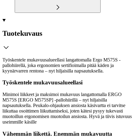
Tuotekuvaus
Työskentele mukavuusalueellasi langattomalla Ergo M575S -
pallohiirellä, joka ergonomien sertifioimalla pitää käden ja
kyynärvarren rentona – nyt hiljaisilla napsautuksella.
Työskentele mukavuusalueellasi
Minimoi liikkeet ja maksimoi mukavuus langattomalla ERGO
M575S [ERGO M575SP] -pallohiirillä – nyt hiljaisilla
napsautuksella. Peukalo-ohjauksen ansiosta käsivartta ei tarvitse
liikuttaa osoittimen liikuttamiseksi, joten kätesi pysyy tukevasti
muotoillun ergonomisen muotoilun ansiosta. Hyvä ja tiivis istuvuus
useimmille käsille
Vähemmän liikettä. Enemmän mukavuutta