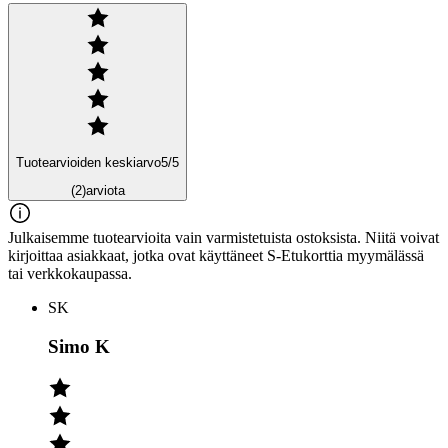
Tuotearvioiden keskiarvo
5
/5
(2)
arviota
Julkaisemme tuotearvioita vain varmistetuista ostoksista. Niitä voivat
kirjoittaa asiakkaat, jotka ovat käyttäneet S-Etukorttia myymälässä
tai verkkokaupassa.
SK
Simo K