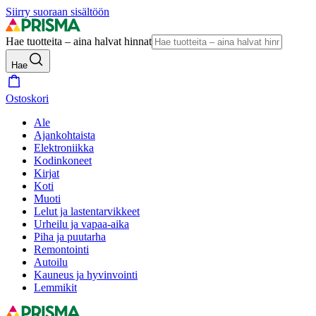
Siirry suoraan sisältöön
Hae tuotteita – aina halvat hinnat
Hae
Ostoskori
Ale
Ajankohtaista
Elektroniikka
Kodinkoneet
Kirjat
Koti
Muoti
Lelut ja lastentarvikkeet
Urheilu ja vapaa-aika
Piha ja puutarha
Remontointi
Autoilu
Kauneus ja hyvinvointi
Lemmikit