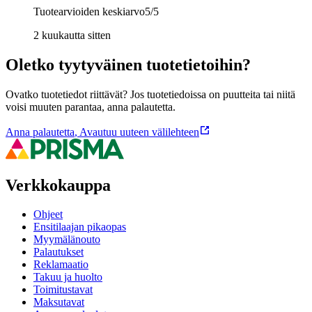
Tuotearvioiden keskiarvo
5
/5
2 kuukautta sitten
Oletko tyytyväinen tuotetietoihin?
Ovatko tuotetiedot riittävät? Jos tuotetiedoissa on puutteita tai niitä
voisi muuten parantaa, anna palautetta.
Anna palautetta
,
Avautuu uuteen välilehteen
Verkkokauppa
Ohjeet
Ensitilaajan pikaopas
Myymälänouto
Palautukset
Reklamaatio
Takuu ja huolto
Toimitustavat
Maksutavat