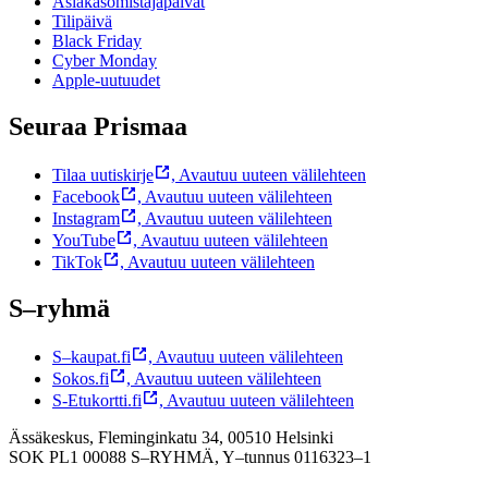
Asiakasomistajapäivät
Tilipäivä
Black Friday
Cyber Monday
Apple-uutuudet
Seuraa Prismaa
Tilaa uutiskirje
,
Avautuu uuteen välilehteen
Facebook
,
Avautuu uuteen välilehteen
Instagram
,
Avautuu uuteen välilehteen
YouTube
,
Avautuu uuteen välilehteen
TikTok
,
Avautuu uuteen välilehteen
S–ryhmä
S–kaupat.fi
,
Avautuu uuteen välilehteen
Sokos.fi
,
Avautuu uuteen välilehteen
S-Etukortti.fi
,
Avautuu uuteen välilehteen
Ässäkeskus, Fleminginkatu 34, 00510 Helsinki
SOK PL1 00088 S–RYHMÄ,
Y–tunnus 0116323–1