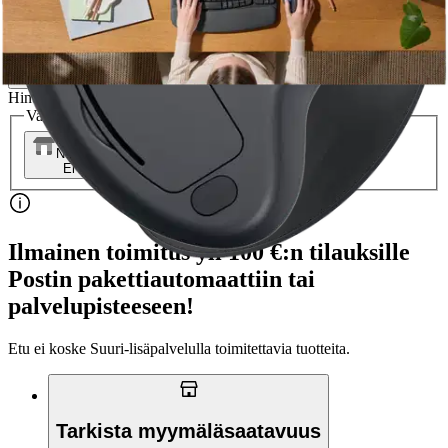
Hinta ilman S-Etukorttia:
54,95 €
Verkkokaupan hinta
Hinta ja saatavuus voivat vaihdella myymälöittäin
Valitse toimitustapa
Nouto myymälästä
Toimitus
Ei saatavilla
Ei saatavilla
Ilmainen toimitus yli 100 €:n tilauksille
Postin pakettiautomaattiin tai
palvelupisteeseen!
Etu ei koske Suuri‑lisäpalvelulla toimitettavia tuotteita.
Tarkista myymäläsaatavuus