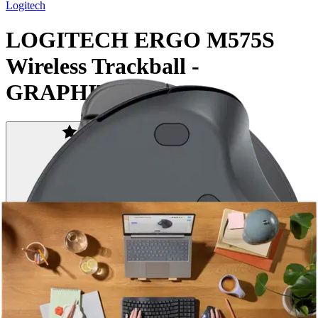
Logitech
LOGITECH ERGO M575S
Wireless Trackball -
GRAPHITE
Tuotearvioiden keskiarvo
5
/5
(2)
arviota
46,71 €
Asiakasomistajahinta