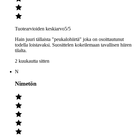
Tuotearvioiden keskiarvo
5
/5
Hain juuri tällaista "peukalohiirtä" joka on osoittautunut
todella loistavaksi. Suosittelen kokeilemaan tavallisen hiiren
tilalta.
2 kuukautta sitten
N
Nimetön