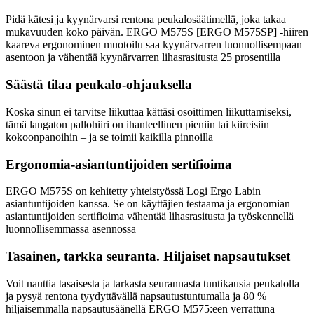
Pidä kätesi ja kyynärvarsi rentona peukalosäätimellä, joka takaa
mukavuuden koko päivän. ERGO M575S [ERGO M575SP] -hiiren
kaareva ergonominen muotoilu saa kyynärvarren luonnollisempaan
asentoon ja vähentää kyynärvarren lihasrasitusta 25 prosentilla
Säästä tilaa peukalo-ohjauksella
Koska sinun ei tarvitse liikuttaa kättäsi osoittimen liikuttamiseksi,
tämä langaton pallohiiri on ihanteellinen pieniin tai kiireisiin
kokoonpanoihin – ja se toimii kaikilla pinnoilla
Ergonomia-asiantuntijoiden sertifioima
ERGO M575S on kehitetty yhteistyössä Logi Ergo Labin
asiantuntijoiden kanssa. Se on käyttäjien testaama ja ergonomian
asiantuntijoiden sertifioima vähentää lihasrasitusta ja työskennellä
luonnollisemmassa asennossa
Tasainen, tarkka seuranta. Hiljaiset napsautukset
Voit nauttia tasaisesta ja tarkasta seurannasta tuntikausia peukalolla
ja pysyä rentona tyydyttävällä napsautustuntumalla ja 80 %
hiljaisemmalla napsautusäänellä ERGO M575:een verrattuna