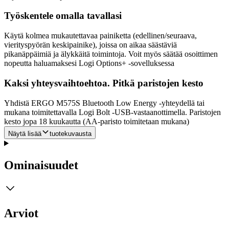
Työskentele omalla tavallasi
Käytä kolmea mukautettavaa painiketta (edellinen/seuraava,
vierityspyörän keskipainike), joissa on aikaa säästäviä
pikanäppäimiä ja älykkäitä toimintoja. Voit myös säätää osoittimen
nopeutta haluamaksesi Logi Options+ -sovelluksessa
Kaksi yhteysvaihtoehtoa. Pitkä paristojen kesto
Yhdistä ERGO M575S Bluetooth Low Energy -yhteydellä tai
mukana toimitettavalla Logi Bolt -USB-vastaanottimella. Paristojen
kesto jopa 18 kuukautta (AA-paristo toimitetaan mukana)
Näytä lisää
tuotekuvausta
Ominaisuudet
Arviot