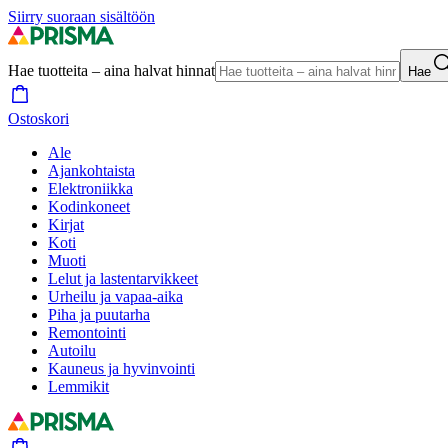
Siirry suoraan sisältöön
Hae tuotteita – aina halvat hinnat
Hae
Ostoskori
Ale
Ajankohtaista
Elektroniikka
Kodinkoneet
Kirjat
Koti
Muoti
Lelut ja lastentarvikkeet
Urheilu ja vapaa-aika
Piha ja puutarha
Remontointi
Autoilu
Kauneus ja hyvinvointi
Lemmikit