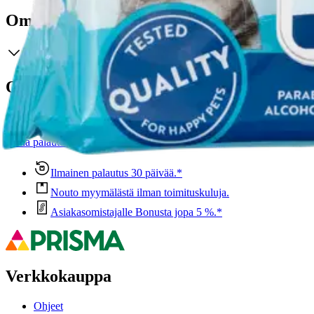
Ominaisuudet
Oletko tyytyväinen tuotetietoihin?
Ovatko tuotetiedot riittävät? Jos tuotetiedoissa on puutteita tai niitä v
Anna palautetta
,
Avautuu uuteen välilehteen
Ilmainen palautus 30 päivää.*
Nouto myymälästä ilman toimituskuluja.
Asiakasomistajalle Bonusta jopa 5 %.*
Verkkokauppa
Ohjeet