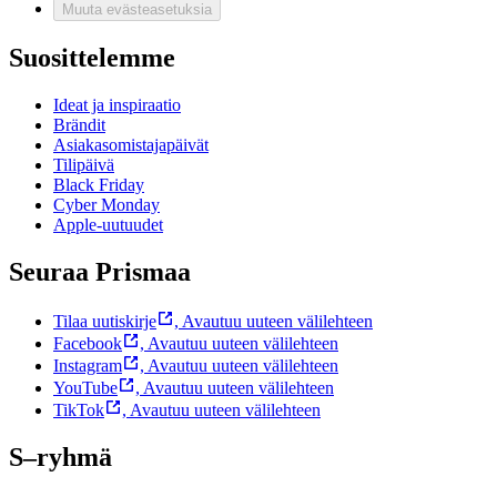
Muuta evästeasetuksia
Suosittelemme
Ideat ja inspiraatio
Brändit
Asiakasomistajapäivät
Tilipäivä
Black Friday
Cyber Monday
Apple-uutuudet
Seuraa Prismaa
Tilaa uutiskirje
,
Avautuu uuteen välilehteen
Facebook
,
Avautuu uuteen välilehteen
Instagram
,
Avautuu uuteen välilehteen
YouTube
,
Avautuu uuteen välilehteen
TikTok
,
Avautuu uuteen välilehteen
S–ryhmä