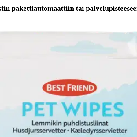
stin pakettiautomaattiin tai palvelupisteesee
a hajut lemmikin turkista ja iholta. Nämä kestävästä, mutta hellävaraises
ettomilla liinoilla puhdistat nopeasti ja turvallisesti mm. kuonon, tassut
kaverillesi! Hävitetään sekajätteen mukana. Treat with love.