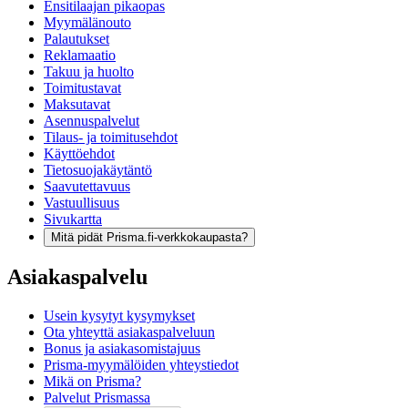
Ensitilaajan pikaopas
Myymälänouto
Palautukset
Reklamaatio
Takuu ja huolto
Toimitustavat
Maksutavat
Asennuspalvelut
Tilaus- ja toimitusehdot
Käyttöehdot
Tietosuojakäytäntö
Saavutettavuus
Vastuullisuus
Sivukartta
Mitä pidät Prisma.fi-verkkokaupasta?
Asiakaspalvelu
Usein kysytyt kysymykset
Ota yhteyttä asiakaspalveluun
Bonus ja asiakasomistajuus
Prisma-myymälöiden yhteystiedot
Mikä on Prisma?
Palvelut Prismassa