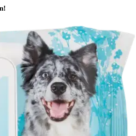
n!
ta, kuitukankaasta valmistetut liinat sopivat erittäin hyvin
, turkin tai lemmikin pepun. Best Friend Pet Wipes puhdistusliinat