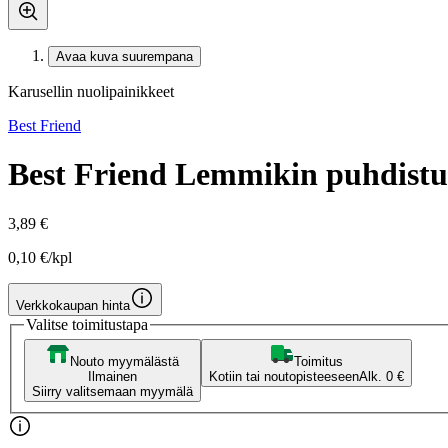
Avaa kuva suurempana
Karusellin nuolipainikkeet
Best Friend
Best Friend Lemmikin puhdistusl
3,89 €
0,10 €/kpl
Verkkokaupan hinta
Valitse toimitustapa
Nouto myymälästä
Toimitus
Ilmainen
Kotiin tai noutopisteeseen
Alk. 0 €
Siirry valitsemaan myymälä