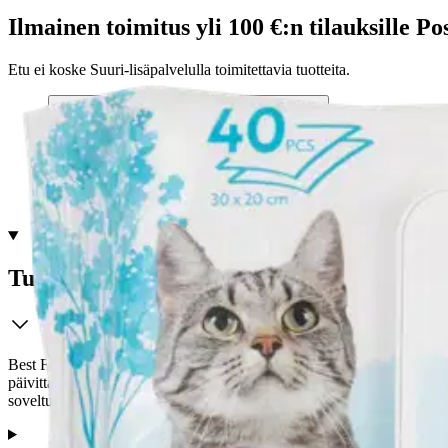
Ilmainen toimitus yli 100 €:n tilauksille Po
Etu ei koske Suuri‑lisäpalvelulla toimitettavia tuotteita.
Tarkista myymäläsaatavuus
Tuotekuvaus
Best Friend Pet Wipes lemmikinpuhdistusliinoilla poistat helposti lian j
päivittäiseen käyttöön sekä kissoille että koirille. Pehmeillä ja hajuste
soveltuvat myös käsien puhdistamiseen. Pehmoista puhtautta parhaalle 