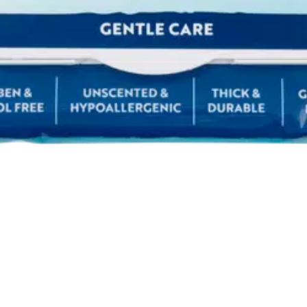
oisi muuten parantaa, anna palautetta.