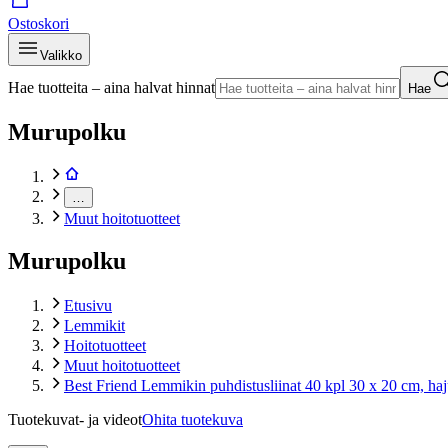
Ostoskori
Valikko
Hae tuotteita – aina halvat hinnat
Hae
Murupolku
…
Muut hoitotuotteet
Murupolku
Etusivu
Lemmikit
Hoitotuotteet
Muut hoitotuotteet
Best Friend Lemmikin puhdistusliinat 40 kpl 30 x 20 cm, haj
Tuotekuvat- ja videot
Ohita tuotekuva