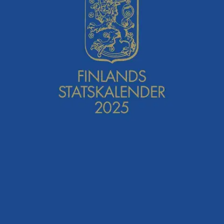
Hyödylliset perustiedot noin 40 000 viranomaisesta ja
viranhaltijasta. Teos tarjoaa kattavan ja ajantasaisen kuvan
valtionhallinnosta. Kirjassa esitellään myös diplomaattikunta ja
Euroopan unionin varsinaiset toimielimet. Lisäksi teoksessa on laaja
luettelo tutkinnoista ja oppiarvoista sekä suomalaisista ja
ulkomaisista kunniamerkeistä. Teoksesta löydät mm. henkilön
nimen, tutkinnot, oppiarvot, arvonimet, kunniamerkit ja virkaan tai
tehtävään nimittämisvuodet sekä organisaation yhteystiedot. Suomen
valtiokalenterin julkaisija on Helsingin yliopisto.
Ominaisuudet
Oletko tyytyväinen tuotetietoihin?
Ovatko tuotetiedot riittävät? Jos tuotetiedoissa on puutteita tai niitä
voisi muuten parantaa, anna palautetta.