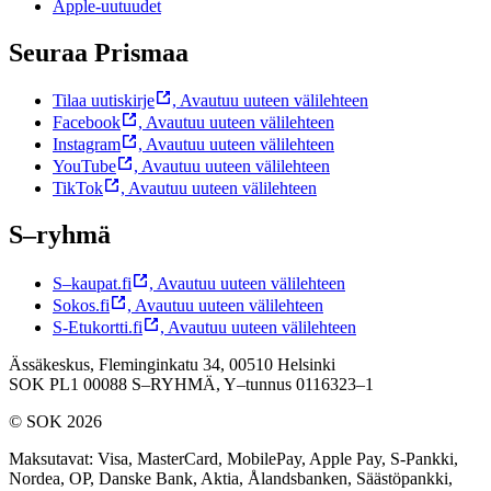
Apple-uutuudet
Seuraa Prismaa
Tilaa uutiskirje
,
Avautuu uuteen välilehteen
Facebook
,
Avautuu uuteen välilehteen
Instagram
,
Avautuu uuteen välilehteen
YouTube
,
Avautuu uuteen välilehteen
TikTok
,
Avautuu uuteen välilehteen
S–ryhmä
S–kaupat.fi
,
Avautuu uuteen välilehteen
Sokos.fi
,
Avautuu uuteen välilehteen
S-Etukortti.fi
,
Avautuu uuteen välilehteen
Ässäkeskus, Fleminginkatu 34, 00510 Helsinki
SOK PL1 00088 S–RYHMÄ,
Y–tunnus 0116323–1
© SOK 2026
Maksutavat
:
Visa, MasterCard, MobilePay, Apple Pay, S-Pankki,
Nordea, OP, Danske Bank, Aktia, Ålandsbanken, Säästöpankki,