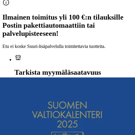
Ilmainen toimitus yli 100 €:n tilauksille
Postin pakettiautomaattiin tai
palvelupisteeseen!
Etu ei koske Suuri‑lisäpalvelulla toimitettavia tuotteita.
Tarkista myymäläsaatavuus
Ei saatavilla
Tuotekuvaus