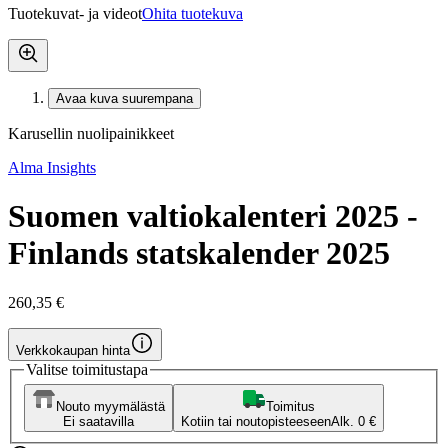
Tuotekuvat- ja videot
Ohita tuotekuva
Avaa kuva suurempana
Karusellin nuolipainikkeet
Alma Insights
Suomen valtiokalenteri 2025 -
Finlands statskalender 2025
260,35 €
Verkkokaupan hinta
Valitse toimitustapa
Nouto myymälästä
Toimitus
Ei saatavilla
Kotiin tai noutopisteeseen
Alk. 0 €