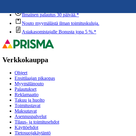
Anna palautetta
,
Avautuu uuteen välilehteen
Ilmainen palautus 30 päivää.*
Nouto myymälästä ilman toimituskuluja.
Asiakasomistajalle Bonusta jopa 5 %.*
Verkkokauppa
Ohjeet
Ensitilaajan pikaopas
Myymälänouto
Palautukset
Reklamaatio
Takuu ja huolto
Toimitustavat
Maksutavat
Asennuspalvelut
Tilaus- ja toimitusehdot
Käyttöehdot
Tietosuojakäytäntö