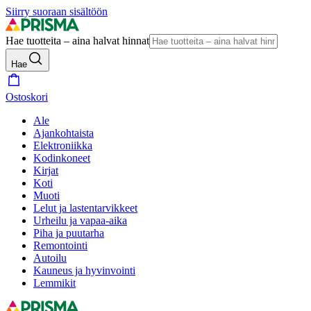
Siirry suoraan sisältöön
Hae tuotteita – aina halvat hinnat
Hae
Ostoskori
Ale
Ajankohtaista
Elektroniikka
Kodinkoneet
Kirjat
Koti
Muoti
Lelut ja lastentarvikkeet
Urheilu ja vapaa-aika
Piha ja puutarha
Remontointi
Autoilu
Kauneus ja hyvinvointi
Lemmikit