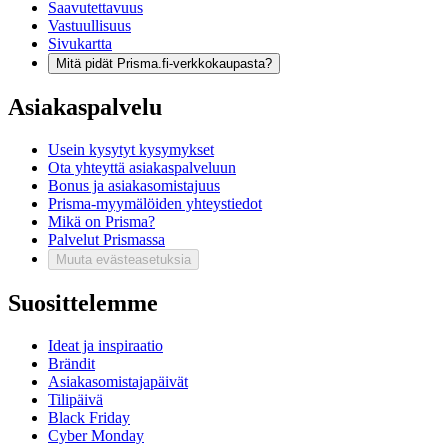
Saavutettavuus
Vastuullisuus
Sivukartta
Mitä pidät Prisma.fi-verkkokaupasta?
Asiakaspalvelu
Usein kysytyt kysymykset
Ota yhteyttä asiakaspalveluun
Bonus ja asiakasomistajuus
Prisma-myymälöiden yhteystiedot
Mikä on Prisma?
Palvelut Prismassa
Muuta evästeasetuksia
Suosittelemme
Ideat ja inspiraatio
Brändit
Asiakasomistajapäivät
Tilipäivä
Black Friday
Cyber Monday