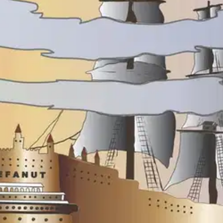
e. Nuora-Matti oli vanha merimies, joka kertoili aina kaikenlaista - pan
 Hän ei kuitenkaan saanut koskaan kyllikseen, ja oli päättänyt viimein p
fanutin - velholaivan, joka voi koota kultaa kolmessa vuodessa enemmä
tären palkkioksi. Musiikki ja äänitehosteet: Ritva-Liisa ja Markku Elivu
oisi muuten parantaa, anna palautetta.