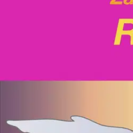
Nouto myymälästä
Toimitus
Ei saatavilla
Ei saatavilla
Ilmainen toimitus yli 100 €:n tilauksille Po
Etu ei koske Suuri‑lisäpalvelulla toimitettavia tuotteita.
Tarkista myymäläsaatavuus
Ei saatavilla
Tuotekuvaus