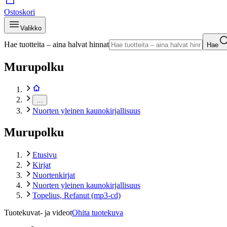
Ostoskori
Valikko
Hae tuotteita – aina halvat hinnat
Hae
Murupolku
…
Nuorten yleinen kaunokirjallisuus
Murupolku
Etusivu
Kirjat
Nuortenkirjat
Nuorten yleinen kaunokirjallisuus
Topelius, Refanut (mp3-cd)
Tuotekuvat- ja videot
Ohita tuotekuva