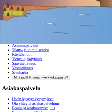
Ohjeet
Ensitilaajan pikaopas
Myymälänouto
Palautukset
Reklamaatio
Takuu ja huolto
Toimitustavat
Maksutavat
Asennuspalvelut
Tilaus- ja toimitusehdot
Käyttöehdot
Tietosuojakäytäntö
Saavutettavuus
Vastuullisuus
Sivukartta
Mitä pidät Prisma.fi-verkkokaupasta?
Asiakaspalvelu
Usein kysytyt kysymykset
Ota yhteyttä asiakaspalveluun
Bonus ja asiakasomistajuus