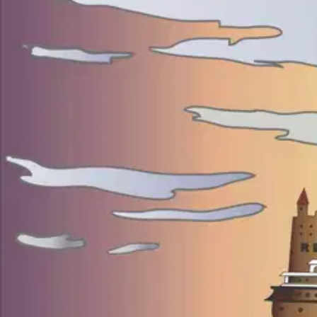
Satu kertoo Refanut-nimisestä laivasta, josta Nuora-Matti kertoi pojill
Torniolainen Herra Petter oli hyvin rikas, jolla oli 20 laivaa merillä.
kuinka saisi sen nopeasti onnistumaan ja sai neuvoksi rakennuttaa Re
valmiiksi, mutta kovalla hinnalla, koska hän halusi Herra Petterin tyt
Näytä lisää
tuotekuvausta
Ominaisuudet
Oletko tyytyväinen tuotetietoihin?
Ovatko tuotetiedot riittävät? Jos tuotetiedoissa on puutteita tai niitä v
Anna palautetta
,
Avautuu uuteen välilehteen
Verkkokauppa