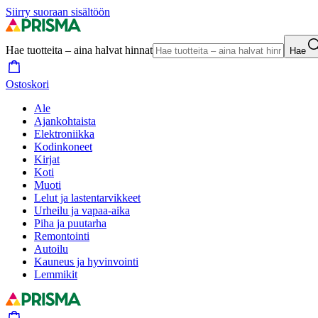
Siirry suoraan sisältöön
Hae tuotteita – aina halvat hinnat
Hae
Ostoskori
Ale
Ajankohtaista
Elektroniikka
Kodinkoneet
Kirjat
Koti
Muoti
Lelut ja lastentarvikkeet
Urheilu ja vapaa-aika
Piha ja puutarha
Remontointi
Autoilu
Kauneus ja hyvinvointi
Lemmikit