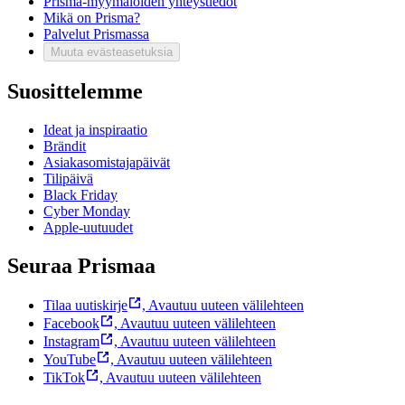
Prisma-myymälöiden yhteystiedot
Mikä on Prisma?
Palvelut Prismassa
Muuta evästeasetuksia
Suosittelemme
Ideat ja inspiraatio
Brändit
Asiakasomistajapäivät
Tilipäivä
Black Friday
Cyber Monday
Apple-uutuudet
Seuraa Prismaa
Tilaa uutiskirje
,
Avautuu uuteen välilehteen
Facebook
,
Avautuu uuteen välilehteen
Instagram
,
Avautuu uuteen välilehteen
YouTube
,
Avautuu uuteen välilehteen
TikTok
,
Avautuu uuteen välilehteen