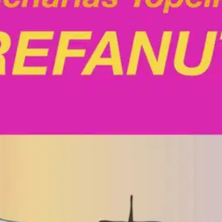
stin pakettiautomaattiin tai palvelupisteesee