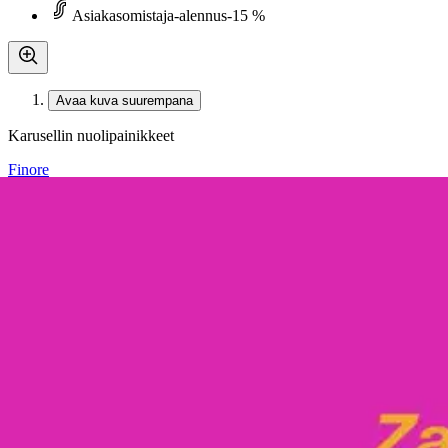
Asiakasomistaja-alennus
-15 %
Avaa kuva suurempana
Karusellin nuolipainikkeet
Finore
Topelius, Refanut (mp3-cd)
53,68 €
Asiakasomistajahinta
Hinta ilman S-Etukorttia:
63,15 €
Verkkokaupan hinta
Valitse toimitustapa