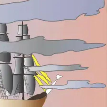
nen välillä omiaankin väliin. Mutta näin Nuora-Matti kertoi:
äällystää koko Aavasaksan-vaaran kullalla.
Hän kysyi apua noidalta,
n kuin Lapissa on kiviä. Noita lupaa auttaa rakentamaan laivan
o. Kesto 38 min.