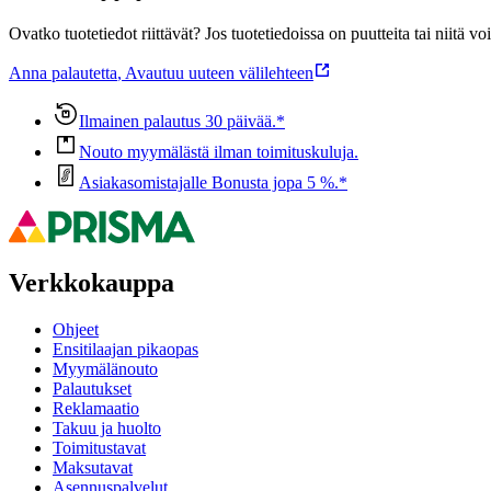
Ovatko tuotetiedot riittävät? Jos tuotetiedoissa on puutteita tai niitä v
Anna palautetta
,
Avautuu uuteen välilehteen
Ilmainen palautus 30 päivää.*
Nouto myymälästä ilman toimituskuluja.
Asiakasomistajalle Bonusta jopa 5 %.*
Verkkokauppa
Ohjeet
Ensitilaajan pikaopas
Myymälänouto
Palautukset
Reklamaatio
Takuu ja huolto
Toimitustavat
Maksutavat
Asennuspalvelut