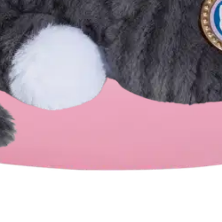
a myös kissalle kaulapanta ja laatikko, johon se voi käpertyä.
nnen kuin annat sen lapselle.