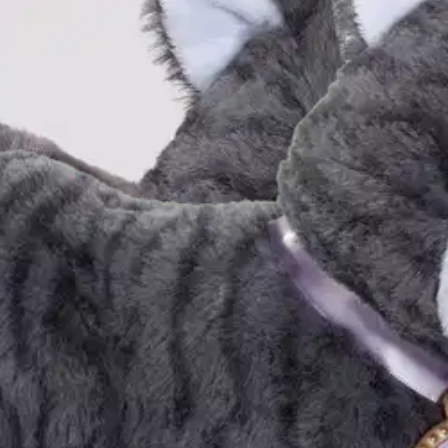
stin pakettiautomaattiin tai palvelupisteesee