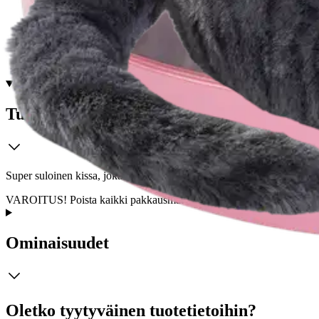
Tarkista myymäläsaatavuus
Tuotekuvaus
Super suloinen kissa, joka kehrää kuin oikea kissanpentu! Pakkauksess
VAROITUS! Poista kaikki pakkausmateriaalit ja kiinniikkeet lelusta e
Ominaisuudet
Oletko tyytyväinen tuotetietoihin?