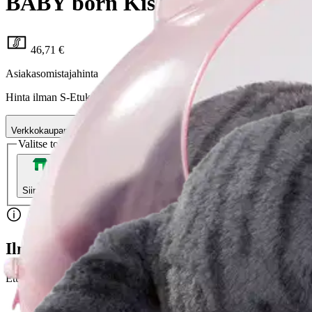
BABY born Kissa
46,71 €
Asiakasomistajahinta
Hinta ilman S-Etukorttia:
54,95 €
Verkkokaupan hinta
Valitse toimitustapa
Nouto myymälästä
Toimitus
Ilmainen
Kotiin tai noutopisteeseen
Alk. 0 €
Siirry valitsemaan myymälä
Ilmainen toimitus yli 100 €:n tilauksille Po
Etu ei koske Suuri‑lisäpalvelulla toimitettavia tuotteita.