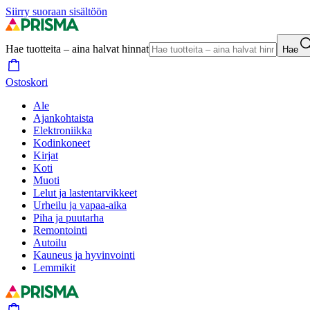
Siirry suoraan sisältöön
Hae tuotteita – aina halvat hinnat
Hae
Ostoskori
Ale
Ajankohtaista
Elektroniikka
Kodinkoneet
Kirjat
Koti
Muoti
Lelut ja lastentarvikkeet
Urheilu ja vapaa-aika
Piha ja puutarha
Remontointi
Autoilu
Kauneus ja hyvinvointi
Lemmikit