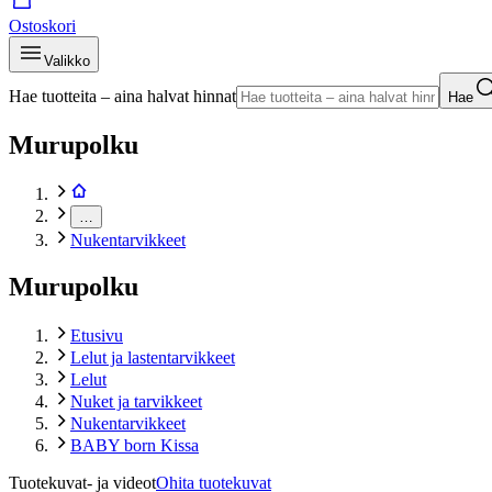
Ostoskori
Valikko
Hae tuotteita – aina halvat hinnat
Hae
Murupolku
…
Nukentarvikkeet
Murupolku
Etusivu
Lelut ja lastentarvikkeet
Lelut
Nuket ja tarvikkeet
Nukentarvikkeet
BABY born Kissa
Tuotekuvat- ja videot
Ohita tuotekuvat