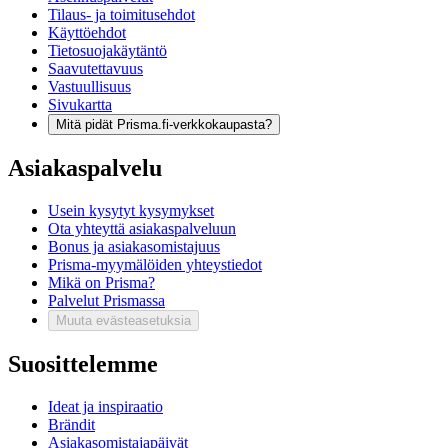
Tilaus- ja toimitusehdot
Käyttöehdot
Tietosuojakäytäntö
Saavutettavuus
Vastuullisuus
Sivukartta
Mitä pidät Prisma.fi-verkkokaupasta?
Asiakaspalvelu
Usein kysytyt kysymykset
Ota yhteyttä asiakaspalveluun
Bonus ja asiakasomistajuus
Prisma-myymälöiden yhteystiedot
Mikä on Prisma?
Palvelut Prismassa
Muuta evästeasetuksia
Suosittelemme
Ideat ja inspiraatio
Brändit
Asiakasomistajapäivät