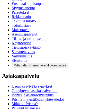
Ensitilaajan pikaopas
Myymälänouto
Palautukset
Reklamaatio
Takuu ja huolto
Toimitustavat
Maksutavat
Asennuspalvelut
Tilaus- ja toimitusehdot
Käyttöehdot
Tietosuojakäytäntö
Saavutettavuus
Vastuullisuus
Sivukartta
Mitä pidät Prisma.fi-verkkokaupasta?
Asiakaspalvelu
Usein kysytyt kysymykset
Ota yhteyttä asiakaspalveluun
Bonus ja asiakasomistajuus
Prisma-myymälöiden yhteystiedot
Mikä on Prisma?
Palvelut Prismassa