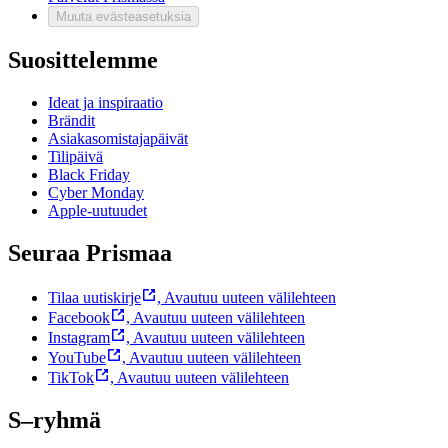
Muuta evästeasetuksia
Suosittelemme
Ideat ja inspiraatio
Brändit
Asiakasomistajapäivät
Tilipäivä
Black Friday
Cyber Monday
Apple-uutuudet
Seuraa Prismaa
Tilaa uutiskirje
,
Avautuu uuteen välilehteen
Facebook
,
Avautuu uuteen välilehteen
Instagram
,
Avautuu uuteen välilehteen
YouTube
,
Avautuu uuteen välilehteen
TikTok
,
Avautuu uuteen välilehteen
S–ryhmä