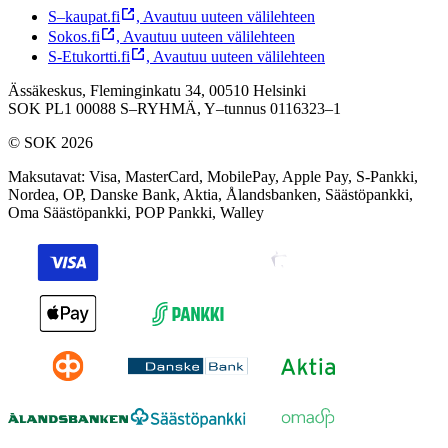
S–kaupat.fi
,
Avautuu uuteen välilehteen
Sokos.fi
,
Avautuu uuteen välilehteen
S-Etukortti.fi
,
Avautuu uuteen välilehteen
Ässäkeskus, Fleminginkatu 34, 00510 Helsinki
SOK PL1 00088 S–RYHMÄ,
Y–tunnus 0116323–1
© SOK 2026
Maksutavat
:
Visa, MasterCard, MobilePay, Apple Pay, S-Pankki,
Nordea, OP, Danske Bank, Aktia, Ålandsbanken, Säästöpankki,
Oma Säästöpankki, POP Pankki, Walley