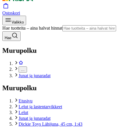
Ostoskori
Valikko
Hae tuotteita – aina halvat hinnat
Hae
Murupolku
…
Junat ja junaradat
Murupolku
Etusivu
Lelut ja lastentarvikkeet
Lelut
Junat ja junaradat
Dickie Toys Lähijuna, 45 cm, 1:43