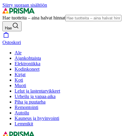
Siirry suoraan sisältöön
Hae tuotteita – aina halvat hinnat
Hae
Ostoskori
Ale
Ajankohtaista
Elektroniikka
Kodinkoneet
Kirjat
Koti
Muoti
Lelut ja lastentarvikkeet
Urheilu ja vapaa-aika
Piha ja puutarha
Remontointi
Autoilu
Kauneus ja hyvinvointi
Lemmikit