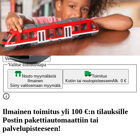
1:43
23,76 €
Asiakasomistajahinta
Hinta ilman S-Etukorttia:
27,95 €
Verkkokaupan hinta
Valitse toimitustapa
Nouto myymälästä
Toimitus
Ilmainen
Kotiin tai noutopisteeseen
Alk. 0 €
Siirry valitsemaan myymälä
Ilmainen toimitus yli 100 €:n tilauksille
Postin pakettiautomaattiin tai
palvelupisteeseen!