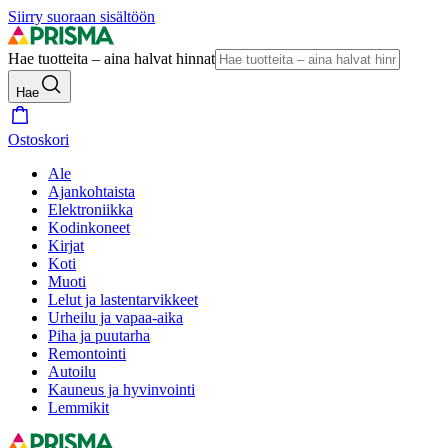
Siirry suoraan sisältöön
Hae tuotteita – aina halvat hinnat
Hae
Ostoskori
Ale
Ajankohtaista
Elektroniikka
Kodinkoneet
Kirjat
Koti
Muoti
Lelut ja lastentarvikkeet
Urheilu ja vapaa-aika
Piha ja puutarha
Remontointi
Autoilu
Kauneus ja hyvinvointi
Lemmikit