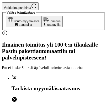
Verkkokaupan hinta
Valitse toimitustapa
Nouto myymälästä
Toimitus
Ei saatavilla
Ei saatavilla
Ilmainen toimitus yli 100 €:n tilauksille
Postin pakettiautomaattiin tai
palvelupisteeseen!
Etu ei koske Suuri‑lisäpalvelulla toimitettavia tuotteita.
Tarkista myymäläsaatavuus