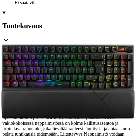
Ei saatavilla
Tuotekuvaus
Hanki upeat pelivarusteet tällä Asus ROG Strix Scope II 96 -
pelinäppäimistöllä. ROG NX Snow -kytkimet tarjoavat suuren
monipuolisuuden ja tarkkuuden, kun taas RGB-valaistus antaa
ripauksen tyyliä. Tee olosi mukavaksi rannetuen avulla ja käytä
erikoisnäppäimiä ja -painikkeita hallitaksesi kaikkea mediasta
striimaukseen. Kytkimet Lineaariset ROG NX Snow -kytkimet
tarjoavat upean näppäinten vakauden sekä vähentyneen melun.
Erikoispainikkeet Näppäimistössä on monitoimipainike ja
kolmitoiminen nuppi, jonka avulla voit säätää kaikkea RGB-valoista
mediaan, äänenvoimakkuuteen ja muuhun. F1-F5-näppäimet
toimivat myös striimausohjaimina. RGB-valaistus Näppäimistössä
on kirkas ja värikäs RGB-valaistus, jonka voit asettaa kaikenlaisiin
upeisiin tiloihin piristääksesi pelihetkiäsi. Ergonomia Tässä
vakiokokoisessa näppäimistössä on kolme kallistusasentoa ja
irrotettava rannetuki, joka lievittää ranteesi jännitystä ja antaa sinun
pelata tuntikausia pidempään. Liitettävyys Näppäimistö voidaan