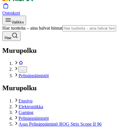
Ostoskori
Valikko
Hae tuotteita – aina halvat hinnat
Hae
Murupolku
…
Pelinäppäimistöt
Murupolku
Etusivu
Elektroniikka
Gaming
Pelinäppäimistöt
Asus Pelinäppäimistö ROG Strix Scope II 96