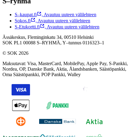
S–ryhmä
S–kaupat.fi
,
Avautuu uuteen välilehteen
Sokos.fi
,
Avautuu uuteen välilehteen
S-Etukortti.fi
,
Avautuu uuteen välilehteen
Ässäkeskus, Fleminginkatu 34, 00510 Helsinki
SOK PL1 00088 S–RYHMÄ,
Y–tunnus 0116323–1
© SOK 2026
Maksutavat
:
Visa, MasterCard, MobilePay, Apple Pay, S-Pankki,
Nordea, OP, Danske Bank, Aktia, Ålandsbanken, Säästöpankki,
Oma Säästöpankki, POP Pankki, Walley