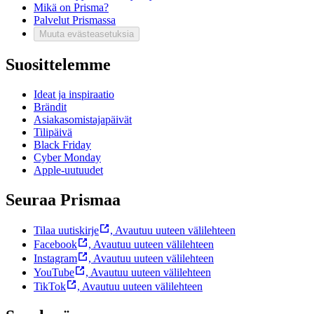
Mikä on Prisma?
Palvelut Prismassa
Muuta evästeasetuksia
Suosittelemme
Ideat ja inspiraatio
Brändit
Asiakasomistajapäivät
Tilipäivä
Black Friday
Cyber Monday
Apple-uutuudet
Seuraa Prismaa
Tilaa uutiskirje
,
Avautuu uuteen välilehteen
Facebook
,
Avautuu uuteen välilehteen
Instagram
,
Avautuu uuteen välilehteen
YouTube
,
Avautuu uuteen välilehteen
TikTok
,
Avautuu uuteen välilehteen