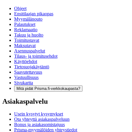
Ohjeet
Ensitilaajan pikaopas
Myymälänouto
Palautukset
Reklamaatio
Takuu ja huolto
Toimitustavat
Maksutavat
Asennuspalvelut
Tilaus- ja toimitusehdot
Käyttöehdot
Tietosuojakäytäntö
Saavutettavuus
Vastuullisuus
Sivukartta
Mitä pidät Prisma.fi-verkkokaupasta?
Asiakaspalvelu
Usein kysytyt kysymykset
Ota yhteyttä asiakaspalveluun
Bonus ja asiakasomistajuus
Prisma-myymälöiden yhteystiedot