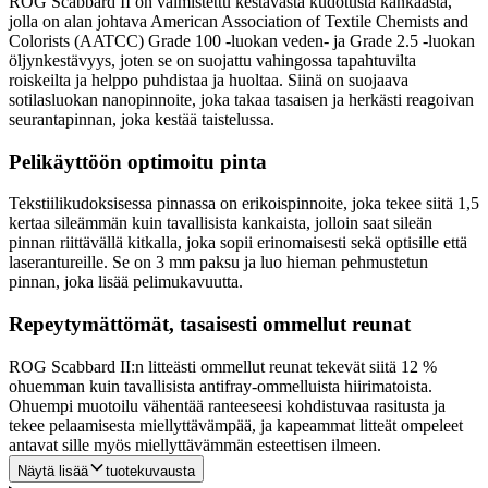
ROG Scabbard II on valmistettu kestävästä kudotusta kankaasta,
jolla on alan johtava American Association of Textile Chemists and
Colorists (AATCC) Grade 100 -luokan veden- ja Grade 2.5 -luokan
öljynkestävyys, joten se on suojattu vahingossa tapahtuvilta
roiskeilta ja helppo puhdistaa ja huoltaa. Siinä on suojaava
sotilasluokan nanopinnoite, joka takaa tasaisen ja herkästi reagoivan
seurantapinnan, joka kestää taistelussa.
Pelikäyttöön optimoitu pinta
Tekstiilikudoksisessa pinnassa on erikoispinnoite, joka tekee siitä 1,5
kertaa sileämmän kuin tavallisista kankaista, jolloin saat sileän
pinnan riittävällä kitkalla, joka sopii erinomaisesti sekä optisille että
laserantureille. Se on 3 mm paksu ja luo hieman pehmustetun
pinnan, joka lisää pelimukavuutta.
Repeytymättömät, tasaisesti ommellut reunat
ROG Scabbard II:n litteästi ommellut reunat tekevät siitä 12 %
ohuemman kuin tavallisista antifray-ommelluista hiirimatoista.
Ohuempi muotoilu vähentää ranteeseesi kohdistuvaa rasitusta ja
tekee pelaamisesta miellyttävämpää, ja kapeammat litteät ompeleet
antavat sille myös miellyttävämmän esteettisen ilmeen.
Näytä lisää
tuotekuvausta