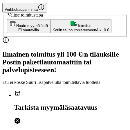
Verkkokaupan hinta
Valitse toimitustapa
Nouto myymälästä
Toimitus
Ei saatavilla
Kotiin tai noutopisteeseen
Alk. 0 €
Ilmainen toimitus yli 100 €:n tilauksille
Postin pakettiautomaattiin tai
palvelupisteeseen!
Etu ei koske Suuri‑lisäpalvelulla toimitettavia tuotteita.
Tarkista myymäläsaatavuus