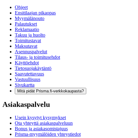
Ohjeet
Ensitilaajan pikaopas
Myymälänouto
Palautukset
Reklamaatio
Takuu ja huolto
Toimitustavat
Maksutavat
Asennuspalvelut
Tilaus- ja toimitusehdot
Käyttöehdot
Tietosuojakäytäntö
Saavutettavuus
Vastuullisuus
Sivukartta
Mitä pidät Prisma.fi-verkkokaupasta?
Asiakaspalvelu
Usein kysytyt kysymykset
Ota yhteyttä asiakaspalveluun
Bonus ja asiakasomistajuus
Prisma-myymälöiden yhteystiedot