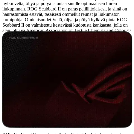
hylkii vettä, öljyä ja pölyä ja antaa sinulle optimaalisen hiiren
liukupinnan.
ROG Scabbard II on paras peliliittolaisesi, ja siinä on
haurastumista estävät, tasaisesti ommellut reunat ja liukumaton
kumipohja. Ominaisuudet Vettä, öljyä ja pölyä hylkivä pinta ROG
Scabbard II on valmistettu kestävästä kudotusta kankaasta, jolla on
alan johtava American Association of Textile Chemists and Colorists
(AATCC) Grade 100 -luokan veden- ja Grade 2.5 -luokan
öljynkestävyys, joten se on suojattu vahingossa tapahtuvilta
roiskeilta ja helppo puhdistaa ja huoltaa. Siinä on suojaava
sotilasluokan nanopinnoite, joka takaa tasaisen ja herkästi reagoivan
seurantapinnan, joka kestää taistelussa. Pelikäyttöön optimoitu pinta
Tekstiilikudoksisessa pinnassa on erikoispinnoite, joka tekee siitä 1,5
kertaa sileämmän kuin tavallisista kankaista, jolloin saat sileän
pinnan riittävällä kitkalla, joka sopii erinomaisesti sekä optisille että
laserantureille. Se on 3 mm paksu ja luo hieman pehmustetun
pinnan, joka lisää pelimukavuutta. Repeytymättömät, tasaisesti
ommellut reunat ROG Scabbard II:n litteästi ommellut reunat
tekevät siitä 12 % ohuemman kuin tavallisista antifray-ommelluista
hiirimatoista. Ohuempi muotoilu vähentää ranteeseesi kohdistuvaa
rasitusta ja tekee pelaamisesta miellyttävämpää, ja kapeammat litteät
ompeleet antavat sille myös miellyttävämmän esteettisen ilmeen.
Vettä, öljyä ja pölyä hylkivä pinta