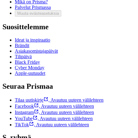
Mikä on Prisma?
Palvelut Prismassa
Muuta evästeasetuksia
Suosittelemme
Ideat ja inspiraatio
Brändit
Asiakasomistajapäivät
Tilipäivä
Black Friday
Cyber Monday
Apple-uutuudet
Seuraa Prismaa
Tilaa uutiskirje
,
Avautuu uuteen välilehteen
Facebook
,
Avautuu uuteen välilehteen
Instagram
,
Avautuu uuteen välilehteen
YouTube
,
Avautuu uuteen välilehteen
TikTok
,
Avautuu uuteen välilehteen
S–ryhmä