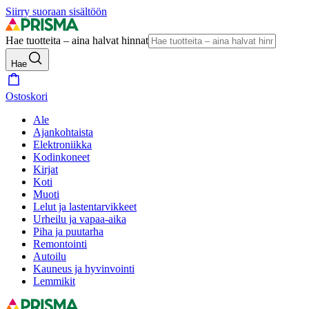
Siirry suoraan sisältöön
Hae tuotteita – aina halvat hinnat
Hae
Ostoskori
Ale
Ajankohtaista
Elektroniikka
Kodinkoneet
Kirjat
Koti
Muoti
Lelut ja lastentarvikkeet
Urheilu ja vapaa-aika
Piha ja puutarha
Remontointi
Autoilu
Kauneus ja hyvinvointi
Lemmikit