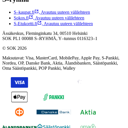
S–kaupat.fi
,
Avautuu uuteen välilehteen
Sokos.fi
,
Avautuu uuteen välilehteen
S-Etukortti.fi
,
Avautuu uuteen välilehteen
Ässäkeskus, Fleminginkatu 34, 00510 Helsinki
SOK PL1 00088 S–RYHMÄ,
Y–tunnus 0116323–1
© SOK 2026
Maksutavat
:
Visa, MasterCard, MobilePay, Apple Pay, S-Pankki,
Nordea, OP, Danske Bank, Aktia, Ålandsbanken, Säästöpankki,
Oma Säästöpankki, POP Pankki, Walley