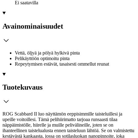
Ei saatavilla
Avainominaisuudet
Vettä, öljyä ja pölyä hylkivä pinta
Pelikäyttöön optimoitu pinta
Repeytymisen estävät, tasaisesti ommellut reunat
Tuotekuvaus
ROG Scabbard II luo näyttämön eeppisimmille taisteluillesi ja
upeille voitoillesi. Tämä pelihiirimatto tarjoaa runsaasti tilaa
näppäimistölle, hiirelle ja muille pelivälineille, joten se on
ihanteellinen taistelualusta ennen taisteluun lähtöä. Se on valmistettu
kestävästä kankaasta, jossa on sotilasluokan nanopinnoite, joka