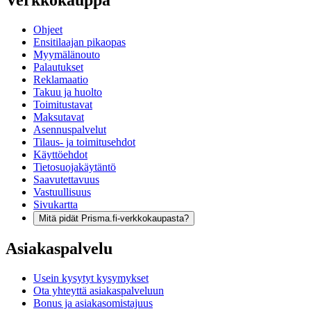
Verkkokauppa
Ohjeet
Ensitilaajan pikaopas
Myymälänouto
Palautukset
Reklamaatio
Takuu ja huolto
Toimitustavat
Maksutavat
Asennuspalvelut
Tilaus- ja toimitusehdot
Käyttöehdot
Tietosuojakäytäntö
Saavutettavuus
Vastuullisuus
Sivukartta
Mitä pidät Prisma.fi-verkkokaupasta?
Asiakaspalvelu
Usein kysytyt kysymykset
Ota yhteyttä asiakaspalveluun
Bonus ja asiakasomistajuus