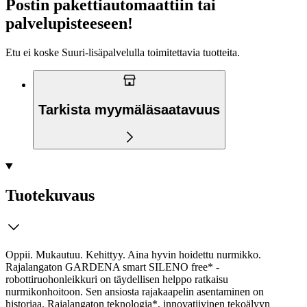
Postin pakettiautomaattiin tai
palvelupisteeseen!
Etu ei koske Suuri‑lisäpalvelulla toimitettavia tuotteita.
Tarkista myymäläsaatavuus
Tuotekuvaus
Oppii. Mukautuu. Kehittyy. Aina hyvin hoidettu nurmikko.
Rajalangaton GARDENA smart SILENO free* -
robottiruohonleikkuri on täydellisen helppo ratkaisu
nurmikonhoitoon. Sen ansiosta rajakaapelin asentaminen on
historiaa. Rajalangaton teknologia*, innovatiivinen tekoälyyn