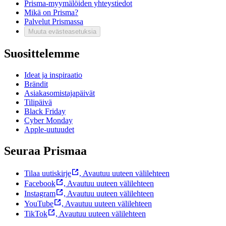
Prisma-myymälöiden yhteystiedot
Mikä on Prisma?
Palvelut Prismassa
Muuta evästeasetuksia
Suosittelemme
Ideat ja inspiraatio
Brändit
Asiakasomistajapäivät
Tilipäivä
Black Friday
Cyber Monday
Apple-uutuudet
Seuraa Prismaa
Tilaa uutiskirje
,
Avautuu uuteen välilehteen
Facebook
,
Avautuu uuteen välilehteen
Instagram
,
Avautuu uuteen välilehteen
YouTube
,
Avautuu uuteen välilehteen
TikTok
,
Avautuu uuteen välilehteen