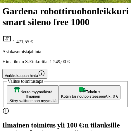
Gardena robottiruohonleikkuri
smart sileno free 1000
1 471,55 €
Asiakasomistajahinta
Hinta ilman S-Etukorttia:
1 549,00 €
Verkkokaupan hinta
Valitse toimitustapa
Nouto myymälästä
Toimitus
Ilmainen
Kotiin tai noutopisteeseen
Alk. 0 €
Siirry valitsemaan myymälä
Ilmainen toimitus yli 100 €:n tilauksille