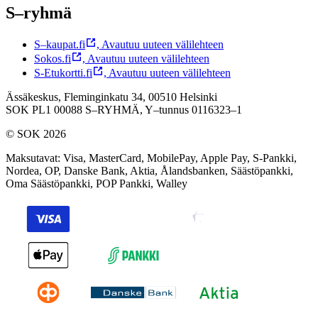
S–ryhmä
S–kaupat.fi
,
Avautuu uuteen välilehteen
Sokos.fi
,
Avautuu uuteen välilehteen
S-Etukortti.fi
,
Avautuu uuteen välilehteen
Ässäkeskus, Fleminginkatu 34, 00510 Helsinki
SOK PL1 00088 S–RYHMÄ,
Y–tunnus 0116323–1
© SOK 2026
Maksutavat
:
Visa, MasterCard, MobilePay, Apple Pay, S-Pankki,
Nordea, OP, Danske Bank, Aktia, Ålandsbanken, Säästöpankki,
Oma Säästöpankki, POP Pankki, Walley