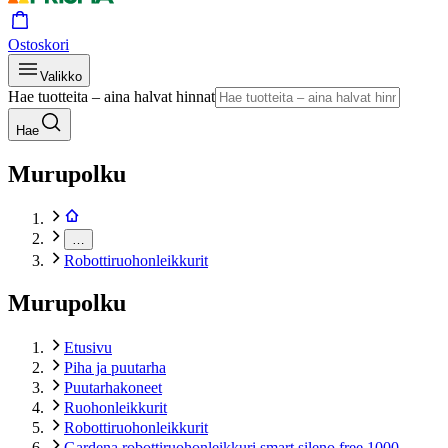
Ostoskori
Valikko
Hae tuotteita – aina halvat hinnat
Hae
Murupolku
…
Robottiruohonleikkurit
Murupolku
Etusivu
Piha ja puutarha
Puutarhakoneet
Ruohonleikkurit
Robottiruohonleikkurit
Gardena robottiruohonleikkuri smart sileno free 1000