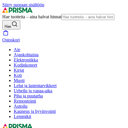
Siirry suoraan sisältöön
Hae tuotteita – aina halvat hinnat
Hae
Ostoskori
Ale
Ajankohtaista
Elektroniikka
Kodinkoneet
Kirjat
Koti
Muoti
Lelut ja lastentarvikkeet
Urheilu ja vapaa-aika
Piha ja puutarha
Remontointi
Autoilu
Kauneus ja hyvinvointi
Lemmikit