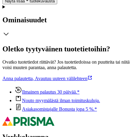
Näytä lisää
tuotekuvausta
Ominaisuudet
Oletko tyytyväinen tuotetietoihin?
Ovatko tuotetiedot riittävät? Jos tuotetiedoissa on puutteita tai niitä
voisi muuten parantaa, anna palautetta.
Anna palautetta
,
Avautuu uuteen välilehteen
Ilmainen palautus 30 päivää.*
Nouto myymälästä ilman toimituskuluja.
Asiakasomistajalle Bonusta jopa 5 %.*