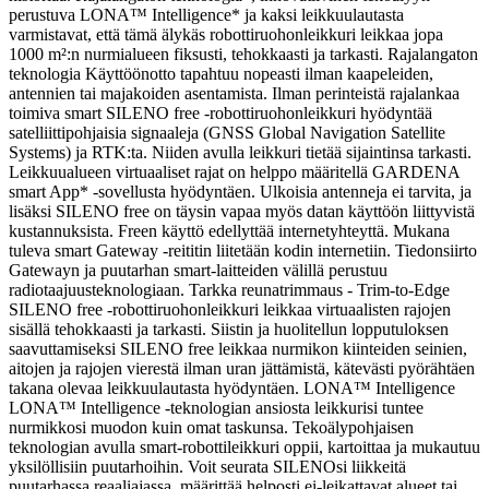
perustuva LONA™ Intelligence* ja kaksi leikkuulautasta
varmistavat, että tämä älykäs robottiruohonleikkuri leikkaa jopa
1000 m²:n nurmialueen fiksusti, tehokkaasti ja tarkasti.
Rajalangaton
teknologia Käyttöönotto tapahtuu nopeasti ilman kaapeleiden,
antennien tai majakoiden asentamista. Ilman perinteistä rajalankaa
toimiva smart SILENO free -robottiruohonleikkuri hyödyntää
satelliittipohjaisia signaaleja (GNSS Global Navigation Satellite
Systems) ja RTK:ta. Niiden avulla leikkuri tietää sijaintinsa tarkasti.
Leikkuualueen virtuaaliset rajat on helppo määritellä GARDENA
smart App* -sovellusta hyödyntäen. Ulkoisia antenneja ei tarvita, ja
lisäksi SILENO free on täysin vapaa myös datan käyttöön liittyvistä
kustannuksista. Freen käyttö edellyttää internetyhteyttä. Mukana
tuleva smart Gateway -reititin liitetään kodin internetiin. Tiedonsiirto
Gatewayn ja puutarhan smart-laitteiden välillä perustuu
radiotaajuusteknologiaan. Tarkka reunatrimmaus - Trim-to-Edge
SILENO free -robottiruohonleikkuri leikkaa virtuaalisten rajojen
sisällä tehokkaasti ja tarkasti. Siistin ja huolitellun lopputuloksen
saavuttamiseksi SILENO free leikkaa nurmikon kiinteiden seinien,
aitojen ja rajojen vierestä ilman uran jättämistä, kätevästi pyörähtäen
takana olevaa leikkuulautasta hyödyntäen. LONA™ Intelligence
LONA™ Intelligence -teknologian ansiosta leikkurisi tuntee
nurmikkosi muodon kuin omat taskunsa. Tekoälypohjaisen
teknologian avulla smart-robottileikkuri oppii, kartoittaa ja mukautuu
yksilöllisiin puutarhoihin. Voit seurata SILENOsi liikkeitä
puutarhassa reaaliajassa, määrittää helposti ei-leikattavat alueet tai