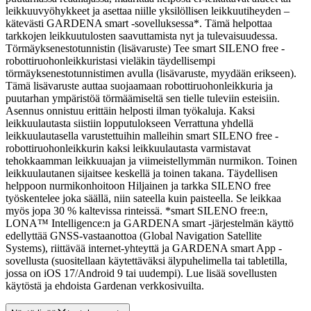
leikkuuvyöhykkeet ja asettaa niille yksilöllisen leikkuutiheyden –
kätevästi GARDENA smart -sovelluksessa*. Tämä helpottaa
tarkkojen leikkuutulosten saavuttamista nyt ja tulevaisuudessa.
Törmäyksenestotunnistin (lisävaruste) Tee smart SILENO free -
robottiruohonleikkuristasi vieläkin täydellisempi
törmäyksenestotunnistimen avulla (lisävaruste, myydään erikseen).
Tämä lisävaruste auttaa suojaamaan robottiruohonleikkuria ja
puutarhan ympäristöä törmäämiseltä sen tielle tuleviin esteisiin.
Asennus onnistuu erittäin helposti ilman työkaluja. Kaksi
leikkuulautasta siistiin lopputulokseen Verrattuna yhdellä
leikkuulautasella varustettuihin malleihin smart SILENO free -
robottiruohonleikkurin kaksi leikkuulautasta varmistavat
tehokkaamman leikkuuajan ja viimeistellymmän nurmikon. Toinen
leikkuulautanen sijaitsee keskellä ja toinen takana. Täydellisen
helppoon nurmikonhoitoon Hiljainen ja tarkka SILENO free
työskentelee joka säällä, niin sateella kuin paisteella. Se leikkaa
myös jopa 30 % kaltevissa rinteissä. *smart SILENO free:n,
LONA™ Intelligence:n ja GARDENA smart -järjestelmän käyttö
edellyttää GNSS-vastaanottoa (Global Navigation Satellite
Systems), riittävää internet-yhteyttä ja GARDENA smart App -
sovellusta (suositellaan käytettäväksi älypuhelimella tai tabletilla,
jossa on iOS 17/Android 9 tai uudempi). Lue lisää sovellusten
käytöstä ja ehdoista Gardenan verkkosivuilta.