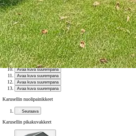
Avaa kuva suurempana
Avaa kuva suurempana
Avaa kuva suurempana
Avaa kuva suurempana
Avaa kuva suurempana
Avaa kuva suurempana
Avaa kuva suurempana
Avaa kuva suurempana
Avaa kuva suurempana
Avaa kuva suurempana
Avaa kuva suurempana
Avaa kuva suurempana
Avaa kuva suurempana
Karusellin nuolipainikkeet
Seuraava
Karusellin pikakuvakkeet