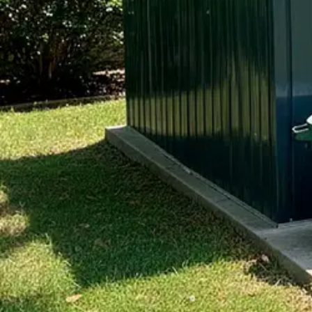
Asiakasomistaja-alennus
-5 %