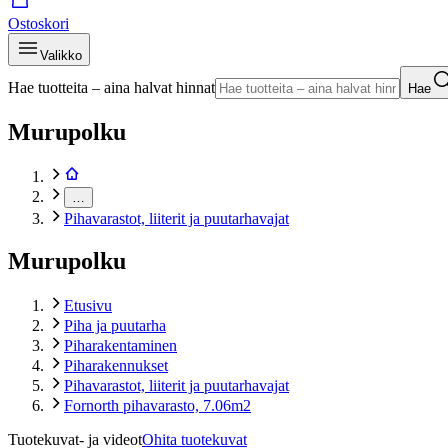
Ostoskori
Valikko
Hae tuotteita – aina halvat hinnat
Hae
Murupolku
…
Pihavarastot, liiterit ja puutarhavajat
Murupolku
Etusivu
Piha ja puutarha
Piharakentaminen
Piharakennukset
Pihavarastot, liiterit ja puutarhavajat
Fornorth pihavarasto, 7.06m2
Tuotekuvat- ja videot
Ohita tuotekuvat