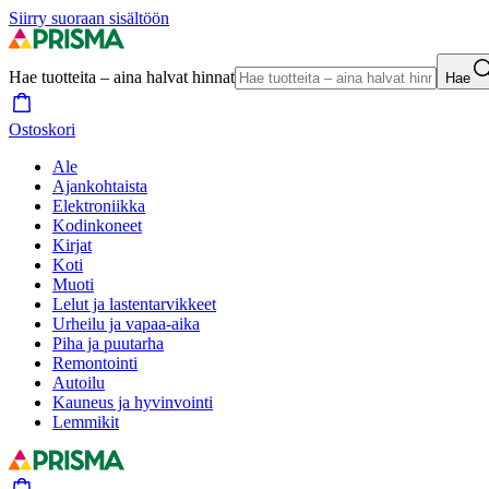
Siirry suoraan sisältöön
Hae tuotteita – aina halvat hinnat
Hae
Ostoskori
Ale
Ajankohtaista
Elektroniikka
Kodinkoneet
Kirjat
Koti
Muoti
Lelut ja lastentarvikkeet
Urheilu ja vapaa-aika
Piha ja puutarha
Remontointi
Autoilu
Kauneus ja hyvinvointi
Lemmikit