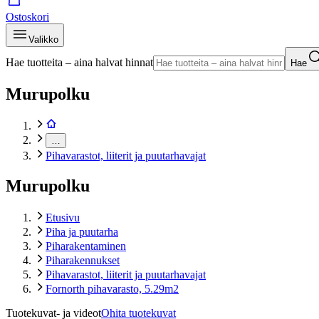
Ostoskori
Valikko
Hae tuotteita – aina halvat hinnat
Hae
Murupolku
…
Pihavarastot, liiterit ja puutarhavajat
Murupolku
Etusivu
Piha ja puutarha
Piharakentaminen
Piharakennukset
Pihavarastot, liiterit ja puutarhavajat
Fornorth pihavarasto, 5.29m2
Tuotekuvat- ja videot
Ohita tuotekuvat