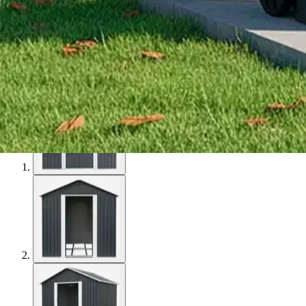
Karusellin nuolipainikkeet
Seuraava
Karusellin pikakuvakkeet