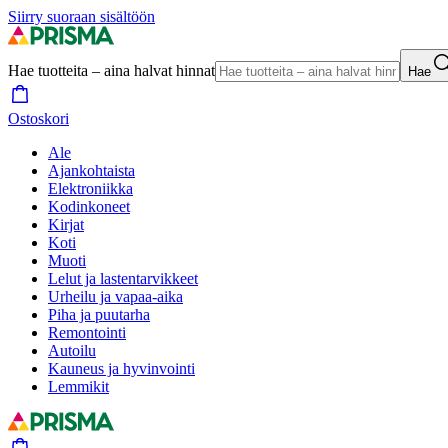
Siirry suoraan sisältöön
Hae tuotteita – aina halvat hinnat
Hae
Ostoskori
Ale
Ajankohtaista
Elektroniikka
Kodinkoneet
Kirjat
Koti
Muoti
Lelut ja lastentarvikkeet
Urheilu ja vapaa-aika
Piha ja puutarha
Remontointi
Autoilu
Kauneus ja hyvinvointi
Lemmikit