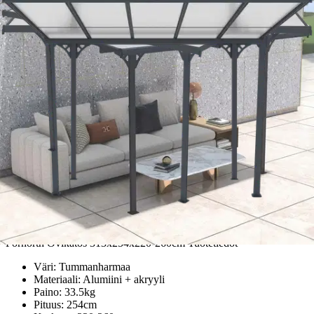
Etu ei koske Suuri‑lisäpalvelulla toimitettavia tuotteita.
Tarkista myymäläsaatavuus
Ei saatavilla
Tuotekuvaus
Fornorth Ovikatos 313x254x220-260cm Tuotetiedot
Väri: Tummanharmaa
Materiaali: Alumiini + akryyli
Paino: 33.5kg
Pituus: 254cm