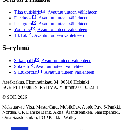
Tilaa uutiskirje
,
Avautuu uuteen välilehteen
Facebook
,
Avautuu uuteen välilehteen
Instagram
,
Avautuu uuteen välilehteen
YouTube
,
Avautuu uuteen välilehteen
TikTok
,
Avautuu uuteen välilehteen
S–ryhmä
S–kaupat.fi
,
Avautuu uuteen välilehteen
Sokos.fi
,
Avautuu uuteen välilehteen
S-Etukortti.fi
,
Avautuu uuteen välilehteen
Ässäkeskus, Fleminginkatu 34, 00510 Helsinki
SOK PL1 00088 S–RYHMÄ,
Y–tunnus 0116323–1
© SOK 2026
Maksutavat
:
Visa, MasterCard, MobilePay, Apple Pay, S-Pankki,
Nordea, OP, Danske Bank, Aktia, Ålandsbanken, Säästöpankki,
Oma Säästöpankki, POP Pankki, Walley