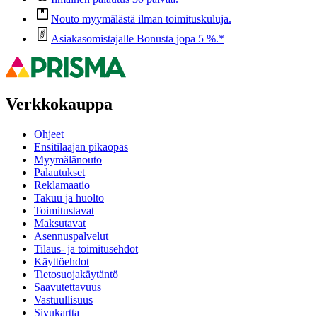
Nouto myymälästä ilman toimituskuluja.
Asiakasomistajalle Bonusta jopa 5 %.*
Verkkokauppa
Ohjeet
Ensitilaajan pikaopas
Myymälänouto
Palautukset
Reklamaatio
Takuu ja huolto
Toimitustavat
Maksutavat
Asennuspalvelut
Tilaus- ja toimitusehdot
Käyttöehdot
Tietosuojakäytäntö
Saavutettavuus
Vastuullisuus
Sivukartta