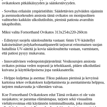
ovikatoksen pitkäikäisyyden ja säänkestävyyden.
- Soveltuu erilaisiin ympäristöihin: Säädettävien pylväiden sijainnin
ja asennuskorkeuden ansiosta tämä ovikatos on monipuolinen
vaihtoehto kaikkiin ulkoilutiloihin, pienistä patiosta avaroihin
takapihoihin.
Miksi valita Fornorthand Ovikatos 313x254x220-260cm
- Edistynyt suojelu sääolosuhteita vastaan: 6mm UV-käsitellyt
kaksiseinäiset polykarbonaattipaneelit tarjoavat erinomaisen suojan
haitallisia UV-säteitä ja kovia sääolosuhteita vastaan, varmistaen,
että patiosi pysyy mukavana.
- Innovatiivinen vedenpoistojärjestelmä: Vesikourujen ansiosta
ovikatos poistaa veden nopeasti ja tehokkaasti, pitäen ulkoilutilasi
kuivana ja käyttökelpoisena jopa rankkasateella.
- Helppo kuljettaa ja asentaa: Fiksu pakkaus pienissä ja kevyissä
kartoissa tekee ovikatoksen kuljettamisesta ja asentamisesta helppoa,
tarjoten mukavuutta ja vähentäen vaivaa.
Koe Fornorthand Ovikatoksen edut Tämä ovikatos ei ole vain
suojakatos; se parantaa elämäntapaa, tarjoen sekä visuaalista
viehätysvoimaa että käytännön toiminnallisuutta, joka muuttaa