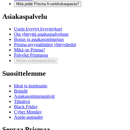
Mitä pidät Prisma.fi-verkkokaupasta?
Asiakaspalvelu
Usein kysytyt kysymykset
Ota yhteyttä asiakaspalveluun
Bonus ja asiakasomistajuus
Prisma-myymälöiden yhteystiedot
Mikä on Prisma?
Palvelut Prismassa
Muuta evästeasetuksia
Suosittelemme
Ideat ja inspiraatio
Brändit
Asiakasomistajapäivät
Tilipäivä
Black Friday
Cyber Monday
Apple-uutuudet
Seuraa Prismaa