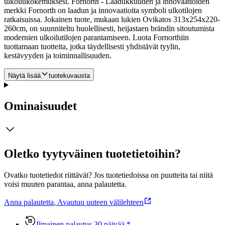
ulkoilukokemuksesi. Fornorth - Laadukkuuden ja innovaatioiden
merkki Fornorth on laadun ja innovaatioita symboli ulkotilojen
ratkaisuissa. Jokainen tuote, mukaan lukien Ovikatos 313x254x220-
260cm, on suunniteltu huolellisesti, heijastaen brändin sitoutumista
modernien ulkoilutilojen parantamiseen. Luota Fornorthiin
tuottamaan tuotteita, jotka täydellisesti yhdistävät tyylin,
kestävyyden ja toiminnallisuuden.
Näytä lisää
tuotekuvausta
Ominaisuudet
Oletko tyytyväinen tuotetietoihin?
Ovatko tuotetiedot riittävät? Jos tuotetiedoissa on puutteita tai niitä
voisi muuten parantaa, anna palautetta.
Anna palautetta
,
Avautuu uuteen välilehteen
Ilmainen palautus 30 päivää.*