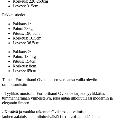
Korkeus: 220-260cm
Leveys: 315cm
Pakkaustiedot
Pakkaus 1:
Paino: 28kg
Pituus: 196.5cm
Korkeus: 16.5cm
Leveys: 36.5cm
Pakkaus 2:
Paino: 13.5kg
Pituus: 154cm
Korkeus: 8cm
Leveys: 65cm
Tutustu Fornorthand Ovikatoksen vertaansa vailla oleviin
ominaisuuksiin
- Tyylikäs muotoilu: Fornorthand Ovikatos tarjoaa tyylikkään,
tummanharmaan viimeistelyn, joka antaa ulkoilutilaasi modernin ja
elegantin ilmeen.
- Kestävä ja vankka rakenne: Ovikatos on valmistettu
jauhemaalatuista alumiinipylväistä ja -rungoista, mikä takaa