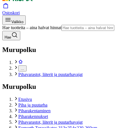
Ostoskori
Valikko
Hae tuotteita – aina halvat hinnat
Hae
Murupolku
…
Pihavarastot, liiterit ja puutarhavajat
Murupolku
Etusivu
Piha ja puutarha
Piharakentaminen
Piharakennukset
Pihavarastot, liiterit ja puutarhavajat
Fornorth Terassikatos 313x254x220-260cm