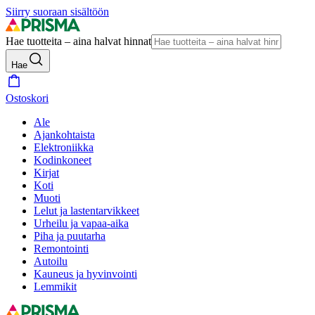
Siirry suoraan sisältöön
Hae tuotteita – aina halvat hinnat
Hae
Ostoskori
Ale
Ajankohtaista
Elektroniikka
Kodinkoneet
Kirjat
Koti
Muoti
Lelut ja lastentarvikkeet
Urheilu ja vapaa-aika
Piha ja puutarha
Remontointi
Autoilu
Kauneus ja hyvinvointi
Lemmikit