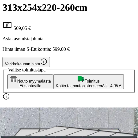
313x254x220-260cm
569,05 €
Asiakasomistajahinta
Hinta ilman S-Etukorttia:
599,00 €
Verkkokaupan hinta
Valitse toimitustapa
Nouto myymälästä
Toimitus
Ei saatavilla
Kotiin tai noutopisteeseen
Alk. 4,95 €
Ilmainen toimitus yli 100 €:n tilauksille
Postin pakettiautomaattiin tai
palvelupisteeseen!