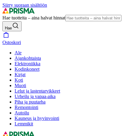
Siirry suoraan sisältöön
Hae tuotteita – aina halvat hinnat
Hae
Ostoskori
Ale
Ajankohtaista
Elektroniikka
Kodinkoneet
Kirjat
Koti
Muoti
Lelut ja lastentarvikkeet
Urheilu ja vapaa-aika
Piha ja puutarha
Remontointi
Autoilu
Kauneus ja hyvinvointi
Lemmikit