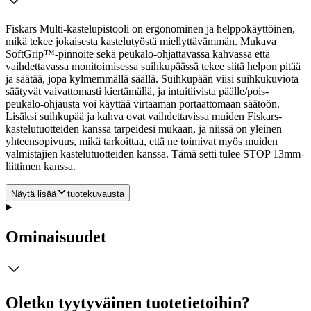
Fiskars Multi-kastelupistooli on ergonominen ja helppokäyttöinen,
mikä tekee jokaisesta kastelutyöstä miellyttävämmän. Mukava
SoftGrip™-pinnoite sekä peukalo-ohjattavassa kahvassa että
vaihdettavassa monitoimisessa suihkupäässä tekee siitä helpon pitää
ja säätää, jopa kylmemmällä säällä. Suihkupään viisi suihkukuviota
säätyvät vaivattomasti kiertämällä, ja intuitiivista päälle/pois-
peukalo-ohjausta voi käyttää virtaaman portaattomaan säätöön.
Lisäksi suihkupää ja kahva ovat vaihdettavissa muiden Fiskars-
kastelutuotteiden kanssa tarpeidesi mukaan, ja niissä on yleinen
yhteensopivuus, mikä tarkoittaa, että ne toimivat myös muiden
valmistajien kastelutuotteiden kanssa. Tämä setti tulee STOP 13mm-
liittimen kanssa.
Näytä lisää
tuotekuvausta
Ominaisuudet
Oletko tyytyväinen tuotetietoihin?