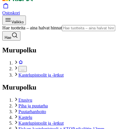
Ostoskori
Valikko
Hae tuotteita – aina halvat hinnat
Hae
Murupolku
…
Kastelupistoolit ja -letkut
Murupolku
Etusivu
Piha ja puutarha
Puutarhanhoito
Kastelu
Kastelupistoolit ja -letkut
Fiskars kastelupistooli + STOP pikaliitin 13mm