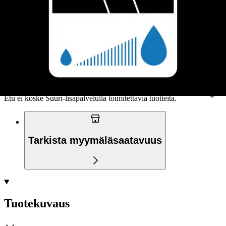
Siirry valitsemaan myymälä
Ilmainen toimitus yli 100 €:n tilauksille
Postin pakettiautomaattiin tai
palvelupisteeseen!
Etu ei koske Suuri‑lisäpalvelulla toimitettavia tuotteita.
Tarkista myymäläsaatavuus
Tuotekuvaus