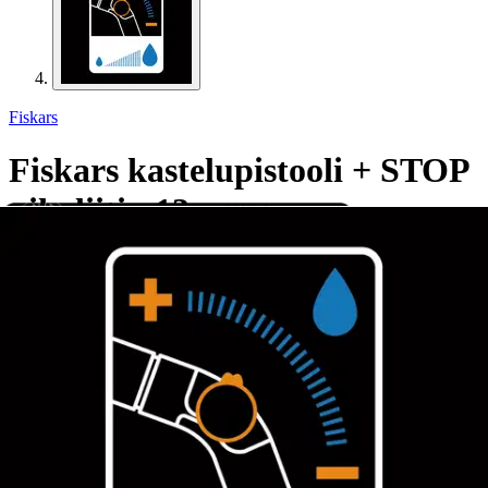
Fiskars
Fiskars kastelupistooli + STOP
pikaliitin 13mm
42,70 €
Asiakasomistajahinta
Hinta ilman S-Etukorttia:
44,95 €
Verkkokaupan hinta
Valitse toimitustapa
Nouto myymälästä
Toimitus
Ilmainen
Kotiin tai noutopisteeseen
Alk. 0 €