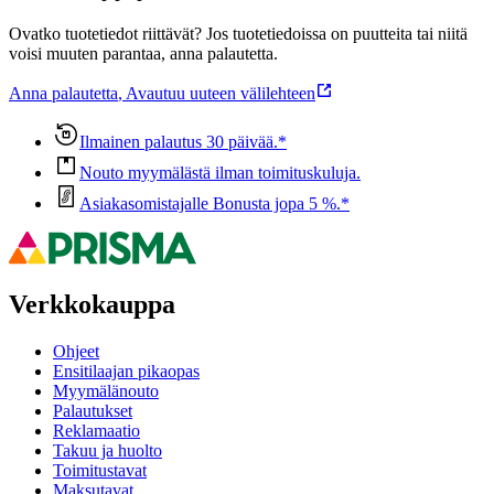
Ovatko tuotetiedot riittävät? Jos tuotetiedoissa on puutteita tai niitä
voisi muuten parantaa, anna palautetta.
Anna palautetta
,
Avautuu uuteen välilehteen
Ilmainen palautus 30 päivää.*
Nouto myymälästä ilman toimituskuluja.
Asiakasomistajalle Bonusta jopa 5 %.*
Verkkokauppa
Ohjeet
Ensitilaajan pikaopas
Myymälänouto
Palautukset
Reklamaatio
Takuu ja huolto
Toimitustavat
Maksutavat