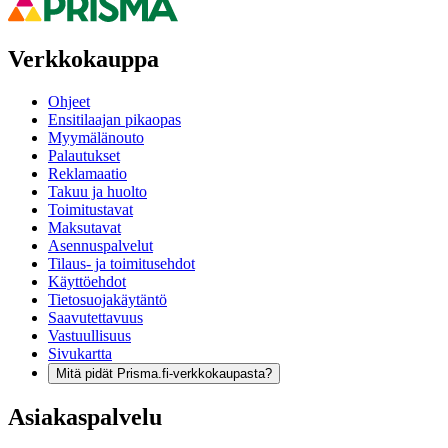
Verkkokauppa
Ohjeet
Ensitilaajan pikaopas
Myymälänouto
Palautukset
Reklamaatio
Takuu ja huolto
Toimitustavat
Maksutavat
Asennuspalvelut
Tilaus- ja toimitusehdot
Käyttöehdot
Tietosuojakäytäntö
Saavutettavuus
Vastuullisuus
Sivukartta
Mitä pidät Prisma.fi-verkkokaupasta?
Asiakaspalvelu