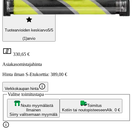
Tuotearvioiden keskiarvo
5
/5
(1)
arvio
330,65 €
Asiakasomistajahinta
Hinta ilman S-Etukorttia:
389,00 €
Verkkokaupan hinta
Valitse toimitustapa
Nouto myymälästä
Toimitus
Ilmainen
Kotiin tai noutopisteeseen
Alk. 0 €
Siirry valitsemaan myymälä