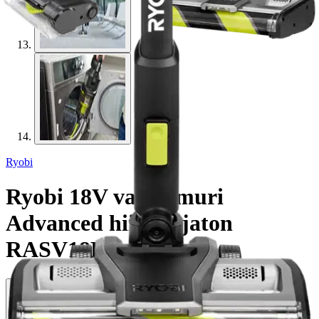
Ryobi
Ryobi 18V varsi-imuri
Advanced hiiliharjaton
RASV18BL-0