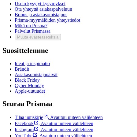
Usein kysytyt kysymykset
Ota yhteyttä asiakaspalveluun
Bonus ja asiakasomistajuus
Prisma-myymälöiden yhteystiedot
Mikä on Prisma?
Palvelut Prismassa
Muuta evästeasetuksia
Suosittelemme
Ideat ja inspiraatio
Brändit
Asiakasomistajapäivät
Black Friday
Cyber Monday
Apple-uutuudet
Seuraa Prismaa
Tilaa uutiskirje
,
Avautuu uuteen välilehteen
Facebook
,
Avautuu uuteen välilehteen
Instagram
,
Avautuu uuteen välilehteen
YouTube
,
Avautuu uuteen välilehteen