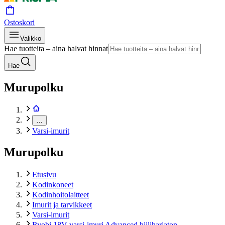
Ostoskori
Valikko
Hae tuotteita – aina halvat hinnat
Hae
Murupolku
…
Varsi-imurit
Murupolku
Etusivu
Kodinkoneet
Kodinhoitolaitteet
Imurit ja tarvikkeet
Varsi-imurit
Ryobi 18V varsi-imuri Advanced hiiliharjaton