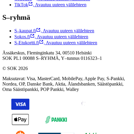
TikTok
,
Avautuu uuteen välilehteen
S–ryhmä
S–kaupat.fi
,
Avautuu uuteen välilehteen
Sokos.fi
,
Avautuu uuteen välilehteen
S-Etukortti.fi
,
Avautuu uuteen välilehteen
Ässäkeskus, Fleminginkatu 34, 00510 Helsinki
SOK PL1 00088 S–RYHMÄ,
Y–tunnus 0116323–1
© SOK 2026
Maksutavat
:
Visa, MasterCard, MobilePay, Apple Pay, S-Pankki,
Nordea, OP, Danske Bank, Aktia, Ålandsbanken, Säästöpankki,
Oma Säästöpankki, POP Pankki, Walley