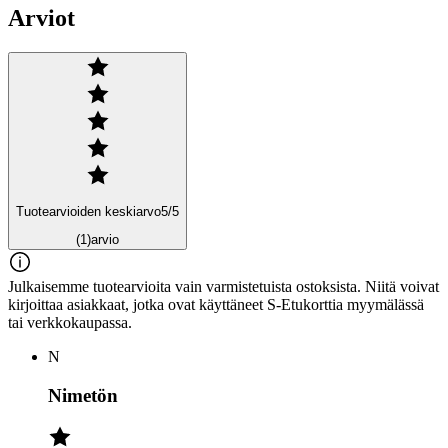
Arviot
Tuotearvioiden keskiarvo
5
/5
(1)
arvio
Julkaisemme tuotearvioita vain varmistetuista ostoksista. Niitä voivat
kirjoittaa asiakkaat, jotka ovat käyttäneet S-Etukorttia myymälässä
tai verkkokaupassa.
N
Nimetön