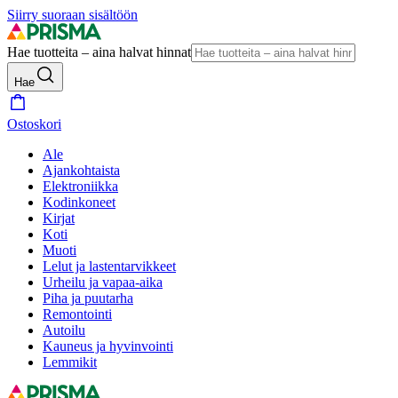
Siirry suoraan sisältöön
Hae tuotteita – aina halvat hinnat
Hae
Ostoskori
Ale
Ajankohtaista
Elektroniikka
Kodinkoneet
Kirjat
Koti
Muoti
Lelut ja lastentarvikkeet
Urheilu ja vapaa-aika
Piha ja puutarha
Remontointi
Autoilu
Kauneus ja hyvinvointi
Lemmikit