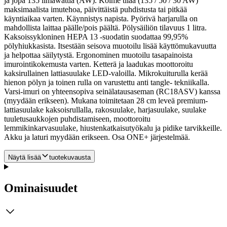
ja jopa 135 ilmawattia (AW). Kolme tilaa (135 / 50 / 30 AW)
maksimaalista imutehoa, päivittäistä puhdistusta tai pitkää
käyntiaikaa varten. Käynnistys napista. Pyörivä harjarulla on
mahdollista laittaa päälle/pois päältä. Pölysäiliön tilavuus 1 litra.
Kaksoissykloninen HEPA 13 -suodatin suodattaa 99,95%
pölyhiukkasista.
Itsestään seisova muotoilu lisää käyttömukavuutta
ja helpottaa säilytystä. Ergonominen muotoilu tasapainoista
imurointikokemusta varten. Ketterä ja laadukas moottoroitu
kaksirullainen lattiasuulake LED-valoilla. Mikrokuiturulla kerää
hienon pölyn ja toinen rulla on varustettu anti tangle- tekniikalla.
Varsi-imuri on yhteensopiva seinälatausaseman (RC18ASV) kanssa
(myydään erikseen). Mukana toimitetaan 28 cm leveä premium-
lattiasuulake kaksoisrullalla, rakosuulake, harjasuulake, suulake
tuuletusaukkojen puhdistamiseen, moottoroitu
lemmikinkarvasuulake, hiustenkatkaisutyökalu ja pidike tarvikkeille.
Akku ja laturi myydään erikseen. Osa ONE+ järjestelmää.
Näytä lisää
tuotekuvausta
Ominaisuudet