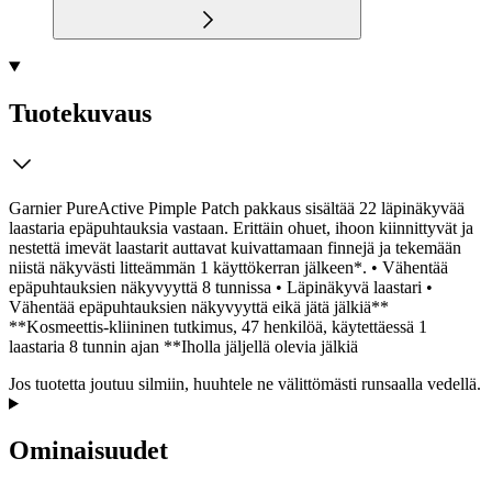
Tuotekuvaus
Garnier PureActive Pimple Patch pakkaus sisältää 22 läpinäkyvää
laastaria epäpuhtauksia vastaan. Erittäin ohuet, ihoon kiinnittyvät ja
nestettä imevät laastarit auttavat kuivattamaan finnejä ja tekemään
niistä näkyvästi litteämmän 1 käyttökerran jälkeen*. • Vähentää
epäpuhtauksien näkyvyyttä 8 tunnissa • Läpinäkyvä laastari •
Vähentää epäpuhtauksien näkyvyyttä eikä jätä jälkiä**
**Kosmeettis-kliininen tutkimus, 47 henkilöä, käytettäessä 1
laastaria 8 tunnin ajan **Iholla jäljellä olevia jälkiä
Jos tuotetta joutuu silmiin, huuhtele ne välittömästi runsaalla vedellä.
Ominaisuudet