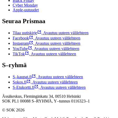
Black Friday
Cyber Monday
Apple-uutuudet
Seuraa Prismaa
Tilaa uutiskirje
,
Avautuu uuteen välilehteen
Facebook
,
Avautuu uuteen välilehteen
Instagram
,
Avautuu uuteen välilehteen
YouTube
,
Avautuu uuteen välilehteen
TikTok
,
Avautuu uuteen välilehteen
S–ryhmä
S–kaupat.fi
,
Avautuu uuteen välilehteen
Sokos.fi
,
Avautuu uuteen välilehteen
S-Etukortti.fi
,
Avautuu uuteen välilehteen
Ässäkeskus, Fleminginkatu 34, 00510 Helsinki
SOK PL1 00088 S–RYHMÄ,
Y–tunnus 0116323–1
© SOK 2026