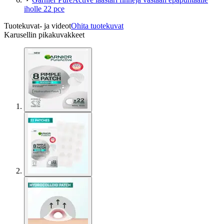
iholle 22 pce
Tuotekuvat- ja videot
Ohita tuotekuvat
Karusellin pikakuvakkeet