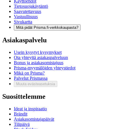
Käyttöehdot
Tietosuojakäytäntö
Saavutettavuus
Vastuullisuus
Sivukartta
Mitä pidät Prisma.fi-verkkokaupasta?
Asiakaspalvelu
Usein kysytyt kysymykset
Ota yhteyttä asiakaspalveluun
Bonus ja asiakasomistajuus
Prisma-myymälöiden yhteystiedot
Mikä on Prisma?
Palvelut Prismassa
Muuta evästeasetuksia
Suosittelemme
Ideat ja inspiraatio
Brändit
Asiakasomistajapäivät
Tilipäivä