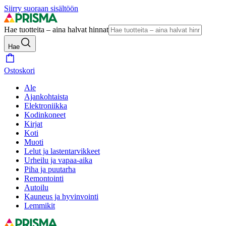
Siirry suoraan sisältöön
Hae tuotteita – aina halvat hinnat
Hae
Ostoskori
Ale
Ajankohtaista
Elektroniikka
Kodinkoneet
Kirjat
Koti
Muoti
Lelut ja lastentarvikkeet
Urheilu ja vapaa-aika
Piha ja puutarha
Remontointi
Autoilu
Kauneus ja hyvinvointi
Lemmikit