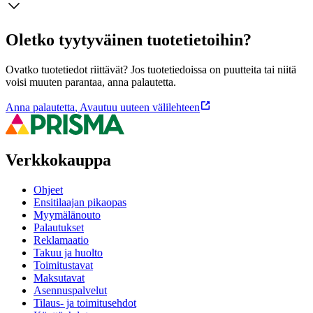
Oletko tyytyväinen tuotetietoihin?
Ovatko tuotetiedot riittävät? Jos tuotetiedoissa on puutteita tai niitä
voisi muuten parantaa, anna palautetta.
Anna palautetta
,
Avautuu uuteen välilehteen
Verkkokauppa
Ohjeet
Ensitilaajan pikaopas
Myymälänouto
Palautukset
Reklamaatio
Takuu ja huolto
Toimitustavat
Maksutavat
Asennuspalvelut
Tilaus- ja toimitusehdot