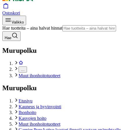
Ostoskori
Valikko
Hae tuotteita – aina halvat hinnat
Hae
Murupolku
…
Muut ihonhoitotuotteet
Murupolku
Etusivu
Kauneus ja hyvinvointi
Ihonhoito
Kasvojen hoito
Muut ihonhoitotuotteet
Garnier PureActive laastari finnejä vastaan epäpuhtaalle