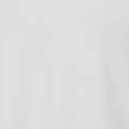
inen aurinkosuojattu paita HH L