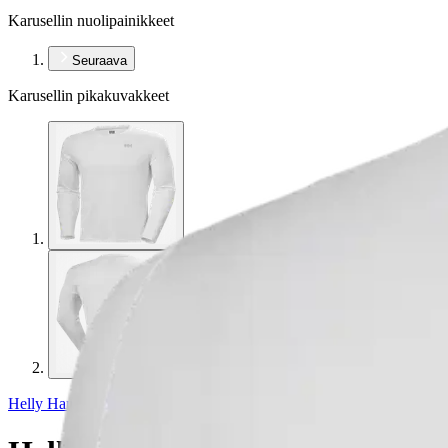
Karusellin nuolipainikkeet
Seuraava
Karusellin pikakuvakkeet
Helly Hansen