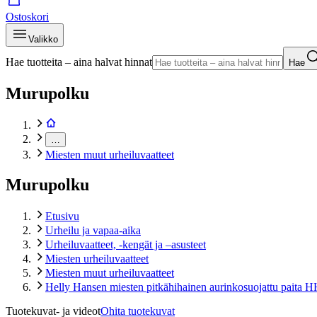
Ostoskori
Valikko
Hae tuotteita – aina halvat hinnat
Hae
Murupolku
…
Miesten muut urheiluvaatteet
Murupolku
Etusivu
Urheilu ja vapaa-aika
Urheiluvaatteet, -kengät ja –asusteet
Miesten urheiluvaatteet
Miesten muut urheiluvaatteet
Helly Hansen miesten pitkähihainen aurinkosuojattu paita 
Tuotekuvat- ja videot
Ohita tuotekuvat