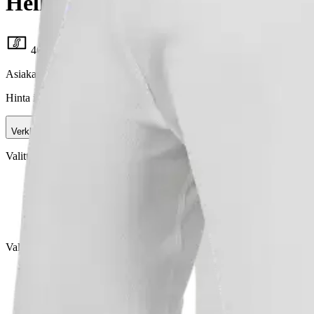
Helly Hansen miesten pitkähiha
46,67 €
Asiakasomistajahinta
Hinta ilman S-Etukorttia:
54,90 €
Verkkokaupan hinta
Valittu väri:
White
White
Valittu koko:
Valitse koko
S
M
L
Loppu varastosta