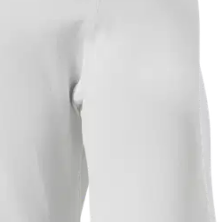
ifa Active Solen LS 49348