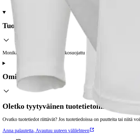
Tuotekuvaus
Monikäyttöinen UPF 50+ aurinkosuojattu pitkähihainen paita jossa erino
Ominaisuudet
Oletko tyytyväinen tuotetietoihin?
Ovatko tuotetiedot riittävät? Jos tuotetiedoissa on puutteita tai niitä v
Anna palautetta
,
Avautuu uuteen välilehteen