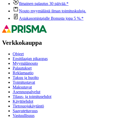
Ilmainen palautus 30 päivää.*
Nouto myymälästä ilman toimituskuluja.
Asiakasomistajalle Bonusta jopa 5 %.*
Verkkokauppa
Ohjeet
Ensitilaajan pikaopas
Myymälänouto
Palautukset
Reklamaatio
Takuu ja huolto
Toimitustavat
Maksutavat
Asennuspalvelut
Tilaus- ja toimitusehdot
Käyttöehdot
Tietosuojakäytäntö
Saavutettavuus
Vastuullisuus