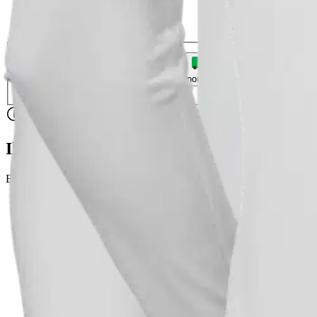
XL
2XL
Valitse toimitustapa
Nouto myymälästä
Toimitus
Ilmainen
Kotiin tai noutopisteeseen
Alk. 0 €
Siirry valitsemaan myymälä
Ilmainen toimitus yli 100 €:n tilauksille Po
Etu ei koske Suuri‑lisäpalvelulla toimitettavia tuotteita.
Tarkista myymäläsaatavuus
Valitse tuotteen koko