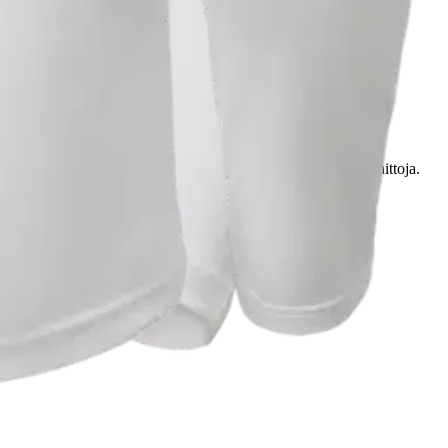
materiaalissa on myös Scafe kuitua joka estää hikoilun hajuhaittoja.