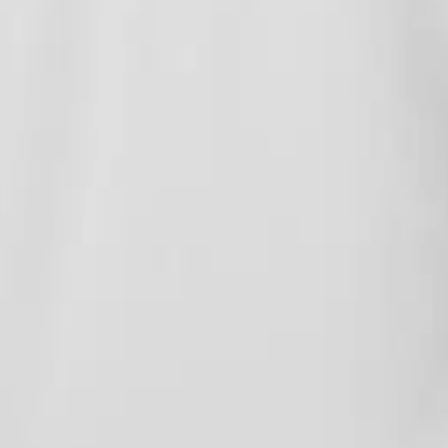
stin pakettiautomaattiin tai palvelupisteesee