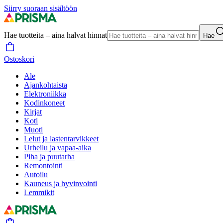
Siirry suoraan sisältöön
Hae tuotteita – aina halvat hinnat
Hae
Ostoskori
Ale
Ajankohtaista
Elektroniikka
Kodinkoneet
Kirjat
Koti
Muoti
Lelut ja lastentarvikkeet
Urheilu ja vapaa-aika
Piha ja puutarha
Remontointi
Autoilu
Kauneus ja hyvinvointi
Lemmikit