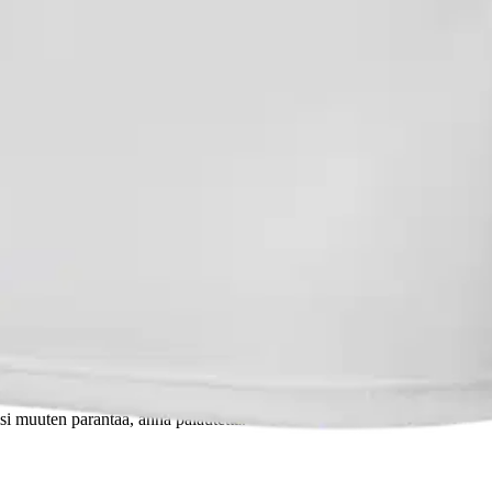
maisesti kosteutta siirtävä Lifa materiaali ihoa vasten. Tuotteen pinta
oisi muuten parantaa, anna palautetta.