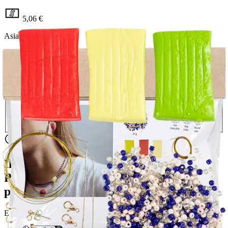
5,06 €
Asiakasomistajahinta
Hinta ilman S-Etukorttia:
5,95 €
Verkkokaupan hinta
Valitse toimitustapa
Nouto myymälästä
Toimitus
Ilmainen
Kotiin tai noutopisteeseen
Alk. 0 €
Siirry valitsemaan myymälä
Ilmainen toimitus yli 100 €:n tilauksille
Postin pakettiautomaattiin tai
palvelupisteeseen!
Etu ei koske Suuri‑lisäpalvelulla toimitettavia tuotteita.