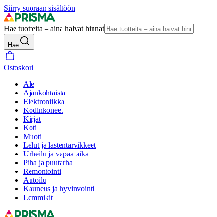
Siirry suoraan sisältöön
Hae tuotteita – aina halvat hinnat
Hae
Ostoskori
Ale
Ajankohtaista
Elektroniikka
Kodinkoneet
Kirjat
Koti
Muoti
Lelut ja lastentarvikkeet
Urheilu ja vapaa-aika
Piha ja puutarha
Remontointi
Autoilu
Kauneus ja hyvinvointi
Lemmikit