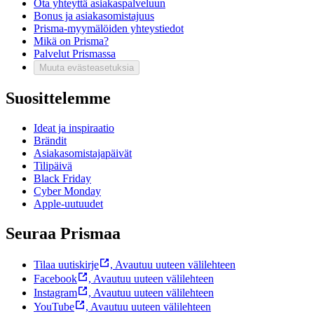
Ota yhteyttä asiakaspalveluun
Bonus ja asiakasomistajuus
Prisma-myymälöiden yhteystiedot
Mikä on Prisma?
Palvelut Prismassa
Muuta evästeasetuksia
Suosittelemme
Ideat ja inspiraatio
Brändit
Asiakasomistajapäivät
Tilipäivä
Black Friday
Cyber Monday
Apple-uutuudet
Seuraa Prismaa
Tilaa uutiskirje
,
Avautuu uuteen välilehteen
Facebook
,
Avautuu uuteen välilehteen
Instagram
,
Avautuu uuteen välilehteen
YouTube
,
Avautuu uuteen välilehteen