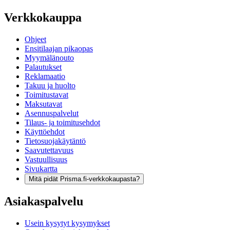
Verkkokauppa
Ohjeet
Ensitilaajan pikaopas
Myymälänouto
Palautukset
Reklamaatio
Takuu ja huolto
Toimitustavat
Maksutavat
Asennuspalvelut
Tilaus- ja toimitusehdot
Käyttöehdot
Tietosuojakäytäntö
Saavutettavuus
Vastuullisuus
Sivukartta
Mitä pidät Prisma.fi-verkkokaupasta?
Asiakaspalvelu
Usein kysytyt kysymykset