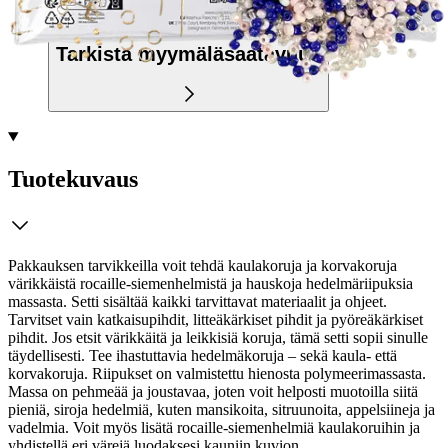
Tarkista myymäläsaatavuus
Tuotekuvaus
Pakkauksen tarvikkeilla voit tehdä kaulakoruja ja korvakoruja
värikkäistä rocaille-siemenhelmistä ja hauskoja hedelmäriipuksia
massasta. Setti sisältää kaikki tarvittavat materiaalit ja ohjeet.
Tarvitset vain katkaisupihdit, litteäkärkiset pihdit ja pyöreäkärkiset
pihdit. Jos etsit värikkäitä ja leikkisiä koruja, tämä setti sopii sinulle
täydellisesti. Tee ihastuttavia hedelmäkoruja – sekä kaula- että
korvakoruja. Riipukset on valmistettu hienosta polymeerimassasta.
Massa on pehmeää ja joustavaa, joten voit helposti muotoilla siitä
pieniä, siroja hedelmiä, kuten mansikoita, sitruunoita, appelsiineja ja
vadelmia. Voit myös lisätä rocaille-siemenhelmiä kaulakoruihin ja
yhdistellä eri värejä luodaksesi kauniin kuvion .