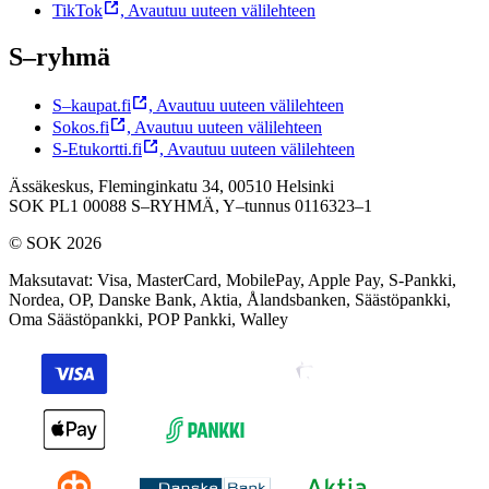
TikTok
,
Avautuu uuteen välilehteen
S–ryhmä
S–kaupat.fi
,
Avautuu uuteen välilehteen
Sokos.fi
,
Avautuu uuteen välilehteen
S-Etukortti.fi
,
Avautuu uuteen välilehteen
Ässäkeskus, Fleminginkatu 34, 00510 Helsinki
SOK PL1 00088 S–RYHMÄ,
Y–tunnus 0116323–1
© SOK 2026
Maksutavat
:
Visa, MasterCard, MobilePay, Apple Pay, S-Pankki,
Nordea, OP, Danske Bank, Aktia, Ålandsbanken, Säästöpankki,
Oma Säästöpankki, POP Pankki, Walley