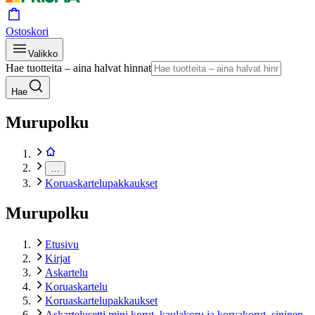
Ostoskori
Valikko
Hae tuotteita – aina halvat hinnat
Hae
Murupolku
…
Koruaskartelupakkaukset
Murupolku
Etusivu
Kirjat
Askartelu
Koruaskartelu
Koruaskartelupakkaukset
Askartelusetti mini korut, kaulakoru ja korvakorut, sininen,