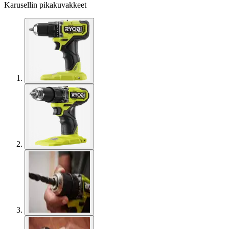
Karusellin pikakuvakkeet