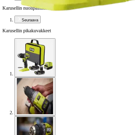
Karusellin nuolipainikkeet
Seuraava
Karusellin pikakuvakkeet