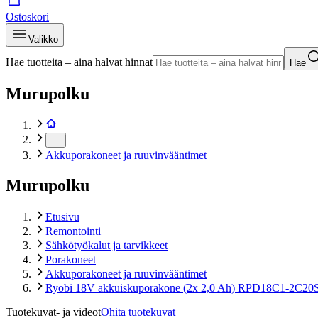
Ostoskori
Valikko
Hae tuotteita – aina halvat hinnat
Hae
Murupolku
…
Akkuporakoneet ja ruuvinvääntimet
Murupolku
Etusivu
Remontointi
Sähkötyökalut ja tarvikkeet
Porakoneet
Akkuporakoneet ja ruuvinvääntimet
Ryobi 18V akkuiskuporakone (2x 2,0 Ah) RPD18C1-2C20
Tuotekuvat- ja videot
Ohita tuotekuvat