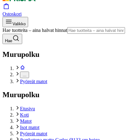
Ostoskori
Valikko
Hae tuotteita – aina halvat hinnat
Hae
Murupolku
…
Pyöreät matot
Murupolku
Etusivu
Koti
Matot
Isot matot
Pyöreät matot
ihankotona matto Carlos Ø133 cm beige