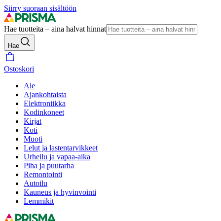
Siirry suoraan sisältöön
Hae tuotteita – aina halvat hinnat
Hae
Ostoskori
Ale
Ajankohtaista
Elektroniikka
Kodinkoneet
Kirjat
Koti
Muoti
Lelut ja lastentarvikkeet
Urheilu ja vapaa-aika
Piha ja puutarha
Remontointi
Autoilu
Kauneus ja hyvinvointi
Lemmikit