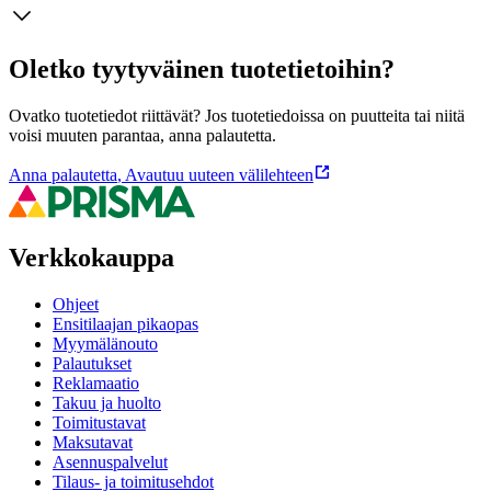
Oletko tyytyväinen tuotetietoihin?
Ovatko tuotetiedot riittävät? Jos tuotetiedoissa on puutteita tai niitä
voisi muuten parantaa, anna palautetta.
Anna palautetta
,
Avautuu uuteen välilehteen
Verkkokauppa
Ohjeet
Ensitilaajan pikaopas
Myymälänouto
Palautukset
Reklamaatio
Takuu ja huolto
Toimitustavat
Maksutavat
Asennuspalvelut
Tilaus- ja toimitusehdot