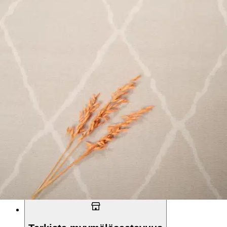
Asiakasomistajahinta
Hinta ilman S-Etukorttia:
29,90 €
Verkkokaupan hinta
Hinta ja saatavuus voivat vaihdella myymälöittäin
Valitse toimitustapa
Nouto myymälästä
Toimitus
Ei saatavilla
Ei saatavilla
Ilmainen toimitus yli 100 €:n tilauksille
Postin pakettiautomaattiin tai
palvelupisteeseen!
Etu ei koske Suuri‑lisäpalvelulla toimitettavia tuotteita.