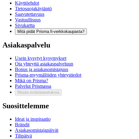
Käyttöehdot
Tietosuojakäytäntö
Saavutettavuus
Vastuullisuus
Sivukartta
Mitä pidät Prisma.fi-verkkokaupasta?
Asiakaspalvelu
Usein kysytyt kysymykset
Ota yhteyttä asiakaspalveluun
Bonus ja asiakasomistajuus
Prisma-myymälöiden yhteystiedot
Mikä on Prisma?
Palvelut Prismassa
Muuta evästeasetuksia
Suosittelemme
Ideat ja inspiraatio
Brändit
Asiakasomistajapäivät
Tilipäivä