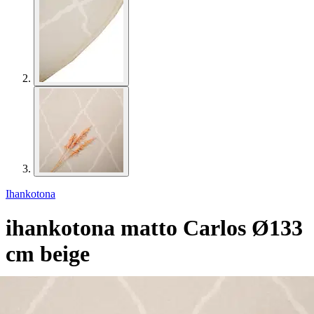
Ihankotona
ihankotona matto Carlos Ø133
cm beige
25,42 €