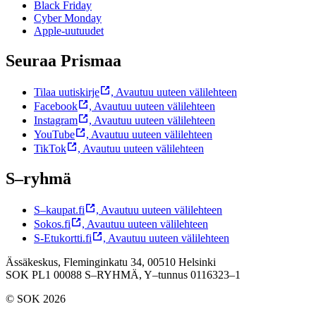
Black Friday
Cyber Monday
Apple-uutuudet
Seuraa Prismaa
Tilaa uutiskirje
,
Avautuu uuteen välilehteen
Facebook
,
Avautuu uuteen välilehteen
Instagram
,
Avautuu uuteen välilehteen
YouTube
,
Avautuu uuteen välilehteen
TikTok
,
Avautuu uuteen välilehteen
S–ryhmä
S–kaupat.fi
,
Avautuu uuteen välilehteen
Sokos.fi
,
Avautuu uuteen välilehteen
S-Etukortti.fi
,
Avautuu uuteen välilehteen
Ässäkeskus, Fleminginkatu 34, 00510 Helsinki
SOK PL1 00088 S–RYHMÄ,
Y–tunnus 0116323–1
© SOK 2026