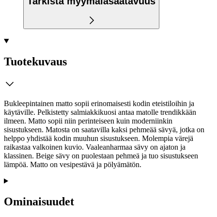
Tarkista myymäläsaatavuus
Tuotekuvaus
Bukleepintainen matto sopii erinomaisesti kodin eteistiloihin ja
käytäville. Pelkistetty salmiakkikuosi antaa matolle trendikkään
ilmeen. Matto sopii niin perinteiseen kuin moderniinkin
sisustukseen. Matosta on saatavilla kaksi pehmeää sävyä, jotka on
helppo yhdistää kodin muuhun sisustukseen. Molempia värejä
raikastaa valkoinen kuvio. Vaaleanharmaa sävy on ajaton ja
klassinen. Beige sävy on puolestaan pehmeä ja tuo sisustukseen
lämpöä. Matto on vesipestävä ja pölyämätön.
Ominaisuudet