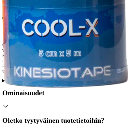
Tuotekuvaus
COOL-X Kinesioteippi on lihasten ja nivelten tuentaan tarkoitettu
vahva joustoteippi. Mahdollistaa nivelen liikkuvuuden ja tukee
kehon luonnollista paranemista. Puuvilla-elastaani -teippi kuivuu
nopeasti ja on hengittävä. Lateksiton teippi, ei ärsytä ihoa. Materiaali
ja liima erivärisissä teipeissä ovat samat. Teippien kirkkaiden värien
taustalla on japanilainen väriterapia-ajattelu.
Ominaisuudet
Oletko tyytyväinen tuotetietoihin?