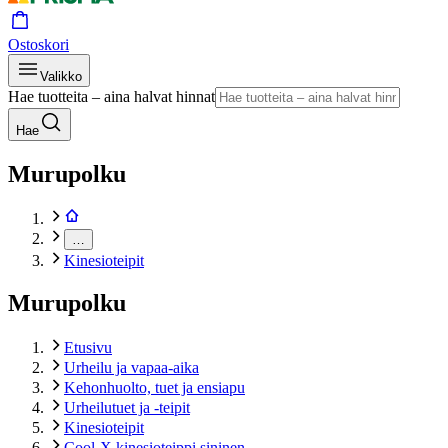
Ostoskori
Valikko
Hae tuotteita – aina halvat hinnat
Hae
Murupolku
…
Kinesioteipit
Murupolku
Etusivu
Urheilu ja vapaa-aika
Kehonhuolto, tuet ja ensiapu
Urheilutuet ja -teipit
Kinesioteipit
Cool-X kinesioteippi sininen