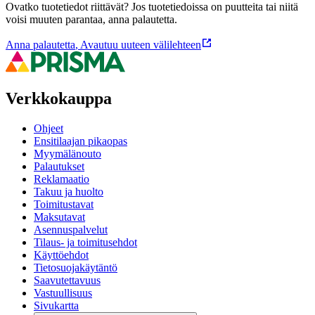
Ovatko tuotetiedot riittävät? Jos tuotetiedoissa on puutteita tai niitä
voisi muuten parantaa, anna palautetta.
Anna palautetta
,
Avautuu uuteen välilehteen
Verkkokauppa
Ohjeet
Ensitilaajan pikaopas
Myymälänouto
Palautukset
Reklamaatio
Takuu ja huolto
Toimitustavat
Maksutavat
Asennuspalvelut
Tilaus- ja toimitusehdot
Käyttöehdot
Tietosuojakäytäntö
Saavutettavuus
Vastuullisuus
Sivukartta