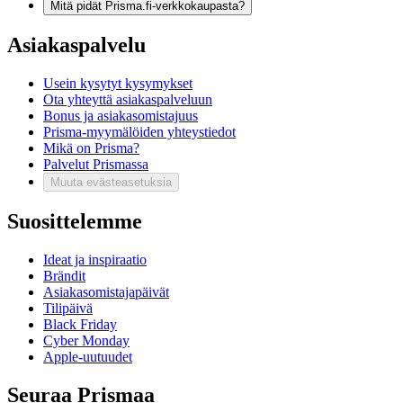
Mitä pidät Prisma.fi-verkkokaupasta?
Asiakaspalvelu
Usein kysytyt kysymykset
Ota yhteyttä asiakaspalveluun
Bonus ja asiakasomistajuus
Prisma-myymälöiden yhteystiedot
Mikä on Prisma?
Palvelut Prismassa
Muuta evästeasetuksia
Suosittelemme
Ideat ja inspiraatio
Brändit
Asiakasomistajapäivät
Tilipäivä
Black Friday
Cyber Monday
Apple-uutuudet
Seuraa Prismaa