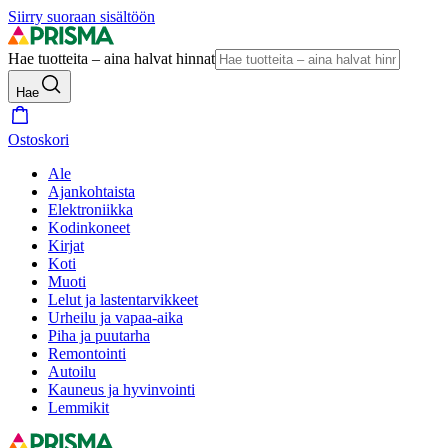
Siirry suoraan sisältöön
Hae tuotteita – aina halvat hinnat
Hae
Ostoskori
Ale
Ajankohtaista
Elektroniikka
Kodinkoneet
Kirjat
Koti
Muoti
Lelut ja lastentarvikkeet
Urheilu ja vapaa-aika
Piha ja puutarha
Remontointi
Autoilu
Kauneus ja hyvinvointi
Lemmikit