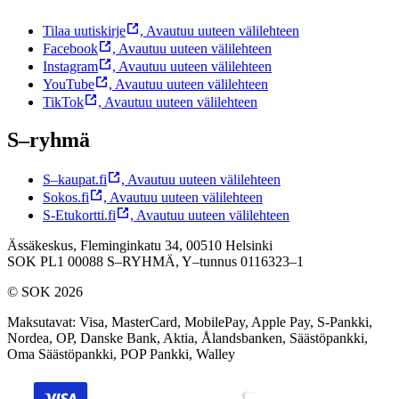
Tilaa uutiskirje
,
Avautuu uuteen välilehteen
Facebook
,
Avautuu uuteen välilehteen
Instagram
,
Avautuu uuteen välilehteen
YouTube
,
Avautuu uuteen välilehteen
TikTok
,
Avautuu uuteen välilehteen
S–ryhmä
S–kaupat.fi
,
Avautuu uuteen välilehteen
Sokos.fi
,
Avautuu uuteen välilehteen
S-Etukortti.fi
,
Avautuu uuteen välilehteen
Ässäkeskus, Fleminginkatu 34, 00510 Helsinki
SOK PL1 00088 S–RYHMÄ,
Y–tunnus 0116323–1
© SOK 2026
Maksutavat
:
Visa, MasterCard, MobilePay, Apple Pay, S-Pankki,
Nordea, OP, Danske Bank, Aktia, Ålandsbanken, Säästöpankki,
Oma Säästöpankki, POP Pankki, Walley