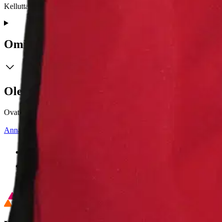
Kelluttavuus 150N. Soveltuu yli 40 kg painoisille. Automaattiliivi täy
Ominaisuudet
Oletko tyytyväinen tuotetietoihin?
Ovatko tuotetiedot riittävät? Jos tuotetiedoissa on puutteita tai niitä v
Anna palautetta
,
Avautuu uuteen välilehteen
Ilmainen palautus 30 päivää.*
Nouto myymälästä ilman toimituskuluja.
Asiakasomistajalle Bonusta jopa 5 %.*