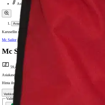
Asiakasomistaja-alennus
-15 %
Avaa kuva suurempana
Karusellin nuolipainikkeet
Mc Sailor
Mc Sailor Automaattiliivi 70429
59,46 €
Asiakasomistajahinta
Hinta ilman S-Etukorttia:
69,95 €
Verkkokaupan hinta
Valitse toimitustapa