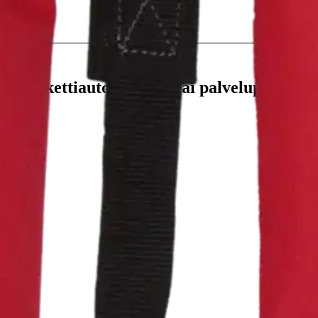
stin pakettiautomaattiin tai palvelupisteesee