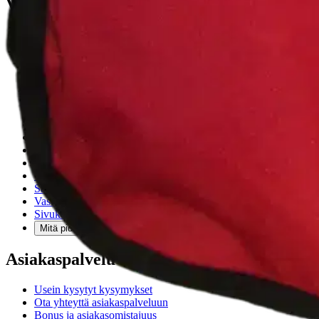
Verkkokauppa
Ohjeet
Ensitilaajan pikaopas
Myymälänouto
Palautukset
Reklamaatio
Takuu ja huolto
Toimitustavat
Maksutavat
Asennuspalvelut
Tilaus- ja toimitusehdot
Käyttöehdot
Tietosuojakäytäntö
Saavutettavuus
Vastuullisuus
Sivukartta
Mitä pidät Prisma.fi-verkkokaupasta?
Asiakaspalvelu
Usein kysytyt kysymykset
Ota yhteyttä asiakaspalveluun
Bonus ja asiakasomistajuus