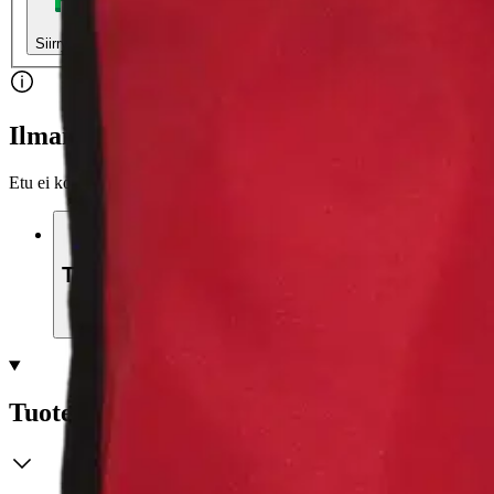
Nouto myymälästä
Toimitus
Ilmainen
Kotiin tai noutopisteeseen
Alk. 0 €
Siirry valitsemaan myymälä
Ilmainen toimitus yli 100 €:n tilauksille Po
Etu ei koske Suuri‑lisäpalvelulla toimitettavia tuotteita.
Tarkista myymäläsaatavuus
Tuotekuvaus