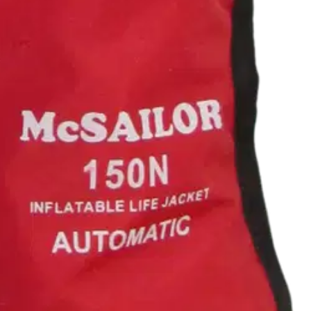
 vetämällä tai puhaltamalla. EN ISO 12402-3 hyväksytty.