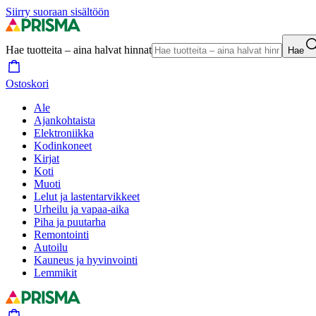
Siirry suoraan sisältöön
Hae tuotteita – aina halvat hinnat
Hae
Ostoskori
Ale
Ajankohtaista
Elektroniikka
Kodinkoneet
Kirjat
Koti
Muoti
Lelut ja lastentarvikkeet
Urheilu ja vapaa-aika
Piha ja puutarha
Remontointi
Autoilu
Kauneus ja hyvinvointi
Lemmikit