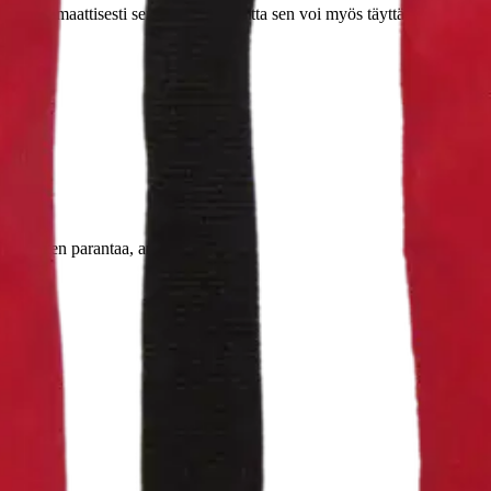
ttyy automaattisesti sen kastuttua, mutta sen voi myös täyttää hihnasta
oisi muuten parantaa, anna palautetta.