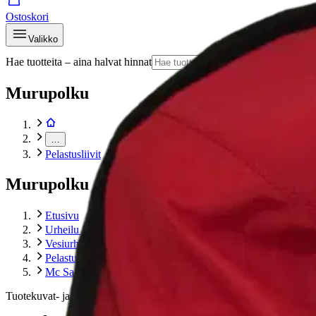
Ostoskori
Valikko
Hae tuotteita – aina halvat hinnat
Hae
Murupolku
…
Pelastusliivit
Murupolku
Etusivu
Urheilu ja vapaa-aika
Vesiurheilu
Pelastusliivit
Mc Sailor Automaattiliivi 70429
Tuotekuvat- ja videot
Ohita tuotekuva