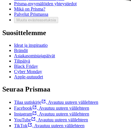
Prisma-myymälöiden yhteystiedot
Mikä on Prisma?
Palvelut Prismassa
Muuta evästeasetuksia
Suosittelemme
Ideat ja inspiraatio
Brändit
Asiakasomistajapäivät
Tilipäivä
Black Friday
Cyber Monday
Apple-uutuudet
Seuraa Prismaa
Tilaa uutiskirje
,
Avautuu uuteen välilehteen
Facebook
,
Avautuu uuteen välilehteen
Instagram
,
Avautuu uuteen välilehteen
YouTube
,
Avautuu uuteen välilehteen
TikTok
,
Avautuu uuteen välilehteen