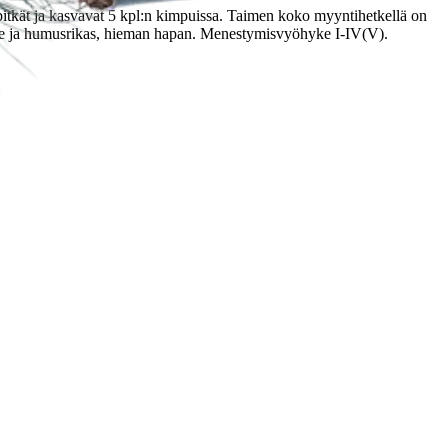
itkät ja kasvavat 5 kpl:n kimpuissa. Taimen koko myyntihetkellä on
ore ja humusrikas, hieman hapan. Menestymisvyöhyke I-IV(V).