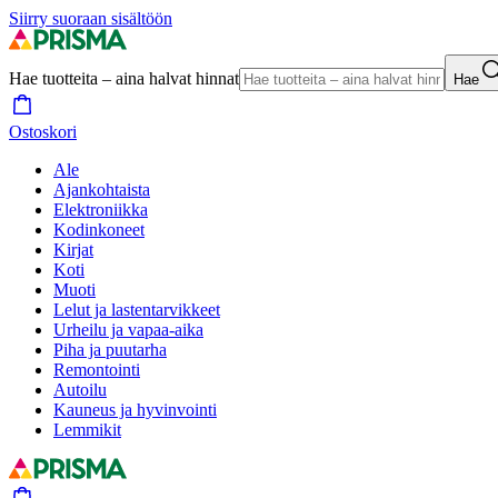
Siirry suoraan sisältöön
Hae tuotteita – aina halvat hinnat
Hae
Ostoskori
Ale
Ajankohtaista
Elektroniikka
Kodinkoneet
Kirjat
Koti
Muoti
Lelut ja lastentarvikkeet
Urheilu ja vapaa-aika
Piha ja puutarha
Remontointi
Autoilu
Kauneus ja hyvinvointi
Lemmikit