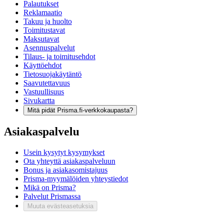
Palautukset
Reklamaatio
Takuu ja huolto
Toimitustavat
Maksutavat
Asennuspalvelut
Tilaus- ja toimitusehdot
Käyttöehdot
Tietosuojakäytäntö
Saavutettavuus
Vastuullisuus
Sivukartta
Mitä pidät Prisma.fi-verkkokaupasta?
Asiakaspalvelu
Usein kysytyt kysymykset
Ota yhteyttä asiakaspalveluun
Bonus ja asiakasomistajuus
Prisma-myymälöiden yhteystiedot
Mikä on Prisma?
Palvelut Prismassa
Muuta evästeasetuksia