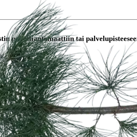
stin pakettiautomaattiin tai palvelupisteesee