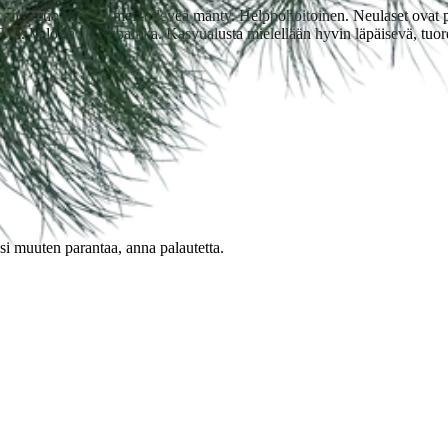
eman kartiomainen, melko leveä mänty. Helppohoitoinen. Neulaset ovat p
-8 m. Valoisa kasvupaikka. Kasvualusta mielellään hyvin läpäisevä, tu
oisi muuten parantaa, anna palautetta.