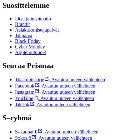
Suosittelemme
Ideat ja inspiraatio
Brändit
Asiakasomistajapäivät
Tilipäivä
Black Friday
Cyber Monday
Apple-uutuudet
Seuraa Prismaa
Tilaa uutiskirje
,
Avautuu uuteen välilehteen
Facebook
,
Avautuu uuteen välilehteen
Instagram
,
Avautuu uuteen välilehteen
YouTube
,
Avautuu uuteen välilehteen
TikTok
,
Avautuu uuteen välilehteen
S–ryhmä
S–kaupat.fi
,
Avautuu uuteen välilehteen
Sokos.fi
,
Avautuu uuteen välilehteen