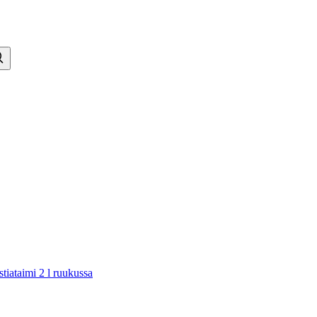
tiataimi 2 l ruukussa