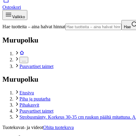
Ostoskori
Valikko
Hae tuotteita – aina halvat hinnat
Hae
Murupolku
…
Puuvartiset taimet
Murupolku
Etusivu
Piha ja puutarha
Pihakasvit
Puuvartiset taimet
Strobusmänty. Korkeus 30-35 cm ruukun päältä mitattuna. As
Tuotekuvat- ja videot
Ohita tuotekuva