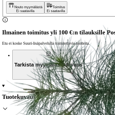
Nouto myymälästä
Toimitus
Ei saatavilla
Ei saatavilla
Ilmainen toimitus yli 100 €:n tilauksille Po
Etu ei koske Suuri‑lisäpalvelulla toimitettavia tuotteita.
Tarkista myymäläsaatavuus
Tuotekuvaus