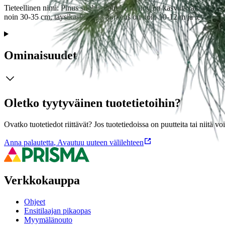
Tieteellinen nimi: Pinus strobus. Strobusmänty on kasvutavaltaan hi
noin 30-35 cm, täysikasvuisena korkeus on noin 10-12 m ja leveys 5
Ominaisuudet
Oletko tyytyväinen tuotetietoihin?
Ovatko tuotetiedot riittävät? Jos tuotetiedoissa on puutteita tai niitä v
Anna palautetta
,
Avautuu uuteen välilehteen
Verkkokauppa
Ohjeet
Ensitilaajan pikaopas
Myymälänouto