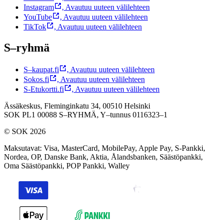
Instagram
,
Avautuu uuteen välilehteen
YouTube
,
Avautuu uuteen välilehteen
TikTok
,
Avautuu uuteen välilehteen
S–ryhmä
S–kaupat.fi
,
Avautuu uuteen välilehteen
Sokos.fi
,
Avautuu uuteen välilehteen
S-Etukortti.fi
,
Avautuu uuteen välilehteen
Ässäkeskus, Fleminginkatu 34, 00510 Helsinki
SOK PL1 00088 S–RYHMÄ,
Y–tunnus 0116323–1
© SOK 2026
Maksutavat
:
Visa, MasterCard, MobilePay, Apple Pay, S-Pankki,
Nordea, OP, Danske Bank, Aktia, Ålandsbanken, Säästöpankki,
Oma Säästöpankki, POP Pankki, Walley