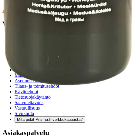
Verkkokauppa
Ohjeet
Ensitilaajan pikaopas
Myymälänouto
Palautukset
Reklamaatio
Takuu ja huolto
Toimitustavat
Maksutavat
Asennuspalvelut
Tilaus- ja toimitusehdot
Käyttöehdot
Tietosuojakäytäntö
Saavutettavuus
Vastuullisuus
Sivukartta
Mitä pidät Prisma.fi-verkkokaupasta?
Asiakaspalvelu