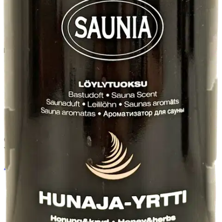
Suomessa valmistettu raikas hunajan ja yrttien tuoksuinen
löylytuoksu on turvallinen käyttää
Ominaisuudet
Oletko tyytyväinen tuotetietoihin?
Ovatko tuotetiedot riittävät? Jos tuotetiedoissa on puutteita tai niitä
voisi muuten parantaa, anna palautetta.
Anna palautetta
,
Avautuu uuteen välilehteen
Ilmainen palautus 30 päivää.*
Nouto myymälästä ilman toimituskuluja.
Asiakasomistajalle Bonusta jopa 5 %.*