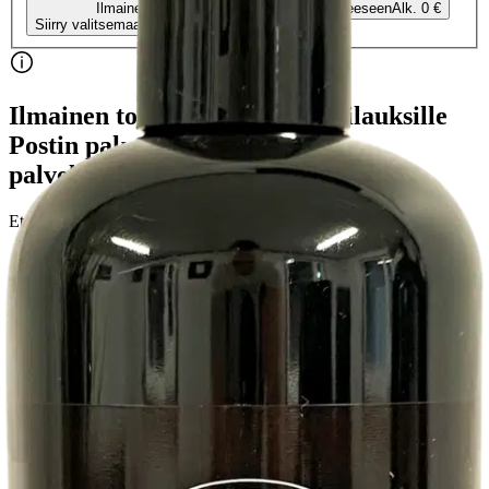
Ilmainen
Kotiin tai noutopisteeseen
Alk. 0 €
Siirry valitsemaan myymälä
Ilmainen toimitus yli 100 €:n tilauksille
Postin pakettiautomaattiin tai
palvelupisteeseen!
Etu ei koske Suuri‑lisäpalvelulla toimitettavia tuotteita.
Tarkista myymäläsaatavuus
Tuotekuvaus