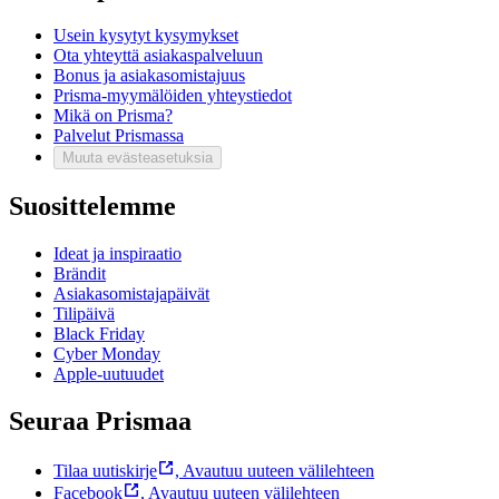
Usein kysytyt kysymykset
Ota yhteyttä asiakaspalveluun
Bonus ja asiakasomistajuus
Prisma-myymälöiden yhteystiedot
Mikä on Prisma?
Palvelut Prismassa
Muuta evästeasetuksia
Suosittelemme
Ideat ja inspiraatio
Brändit
Asiakasomistajapäivät
Tilipäivä
Black Friday
Cyber Monday
Apple-uutuudet
Seuraa Prismaa
Tilaa uutiskirje
,
Avautuu uuteen välilehteen
Facebook
,
Avautuu uuteen välilehteen