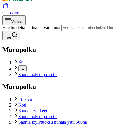
Ostoskori
Valikko
Hae tuotteita – aina halvat hinnat
Hae
Murupolku
…
Saunatuoksut ja -setit
Murupolku
Etusivu
Koti
Saunatarvikkeet
Saunatuoksut ja -setit
Saunia löylytuoksu hunaja-yrtti 500ml