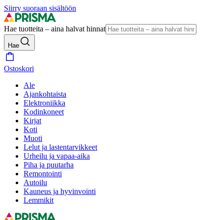
Siirry suoraan sisältöön
Hae tuotteita – aina halvat hinnat
Hae
Ostoskori
Ale
Ajankohtaista
Elektroniikka
Kodinkoneet
Kirjat
Koti
Muoti
Lelut ja lastentarvikkeet
Urheilu ja vapaa-aika
Piha ja puutarha
Remontointi
Autoilu
Kauneus ja hyvinvointi
Lemmikit