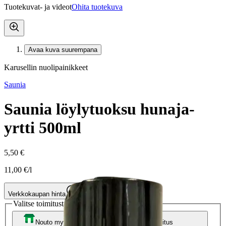
Tuotekuvat- ja videot
Ohita tuotekuva
Avaa kuva suurempana
Karusellin nuolipainikkeet
Saunia
Saunia löylytuoksu hunaja-
yrtti 500ml
5,50 €
11,00 €/l
Verkkokaupan hinta
Valitse toimitustapa
Nouto myymälästä
Toimitus