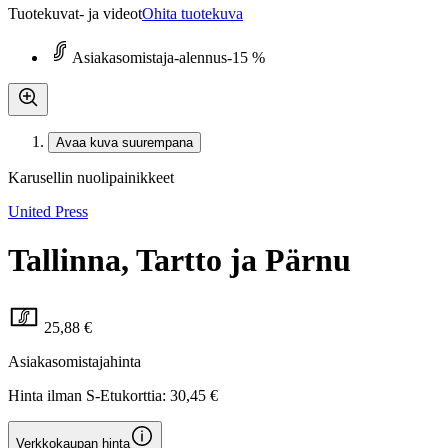
Tuotekuvat- ja videot
Ohita tuotekuva
Asiakasomistaja-alennus
-15 %
Avaa kuva suurempana
Karusellin nuolipainikkeet
United Press
Tallinna, Tartto ja Pärnu
25,88 €
Asiakasomistajahinta
Hinta ilman S-Etukorttia:
30,45 €
Verkkokaupan hinta