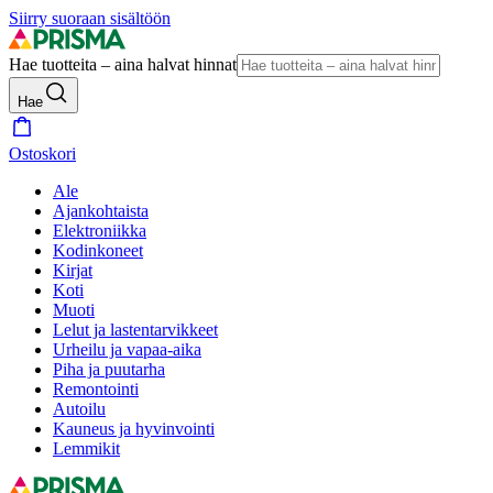
Siirry suoraan sisältöön
Hae tuotteita – aina halvat hinnat
Hae
Ostoskori
Ale
Ajankohtaista
Elektroniikka
Kodinkoneet
Kirjat
Koti
Muoti
Lelut ja lastentarvikkeet
Urheilu ja vapaa-aika
Piha ja puutarha
Remontointi
Autoilu
Kauneus ja hyvinvointi
Lemmikit