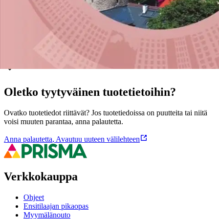
Näytä lisää
tuotekuvausta
Ominaisuudet
Oletko tyytyväinen tuotetietoihin?
Ovatko tuotetiedot riittävät? Jos tuotetiedoissa on puutteita tai niitä
voisi muuten parantaa, anna palautetta.
Anna palautetta
,
Avautuu uuteen välilehteen
Verkkokauppa
Ohjeet
Ensitilaajan pikaopas
Myymälänouto