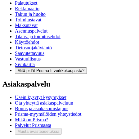
Palautukset
Reklamaatio
Takuu ja huolto
Toimitustavat
Maksutavat
Asennuspalvelut
Tilaus- ja toimitusehdot
Käyttöehdot
Tietosuojakäytäntö
Saavutettavuus
Vastuullisuus
Sivukartta
Mitä pidät Prisma.fi-verkkokaupasta?
Asiakaspalvelu
Usein kysytyt kysymykset
Ota yhteyttä asiakaspalveluun
Bonus ja asiakasomistajuus
Prisma-myymälöiden yhteystiedot
Mikä on Prisma?
Palvelut Prismassa
Muuta evästeasetuksia