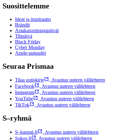
Suosittelemme
Ideat ja inspiraatio
Brändit
Asiakasomistajapäivät
Tilipäivä
Black Friday
Cyber Monday
Apple-uutuudet
Seuraa Prismaa
Tilaa uutiskirje
,
Avautuu uuteen välilehteen
Facebook
,
Avautuu uuteen välilehteen
Instagram
,
Avautuu uuteen välilehteen
YouTube
,
Avautuu uuteen välilehteen
TikTok
,
Avautuu uuteen välilehteen
S–ryhmä
S–kaupat.fi
,
Avautuu uuteen välilehteen
Sokos.fi
,
Avautuu uuteen välilehteen