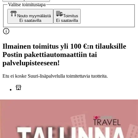
Valitse toimitustapa
Nouto myymälästä
Toimitus
Ei saatavilla
Ei saatavilla
Ilmainen toimitus yli 100 €:n tilauksille
Postin pakettiautomaattiin tai
palvelupisteeseen!
Etu ei koske Suuri‑lisäpalvelulla toimitettavia tuotteita.
Tarkista myymäläsaatavuus
Ei saatavilla