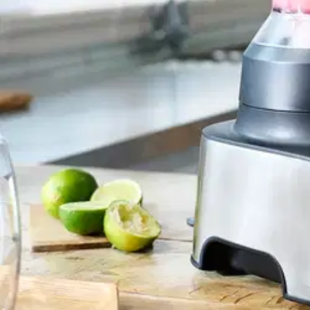
Asiakasomistaja-alennus
-15 %
Avaa kuva suurempana
Avaa kuva suurempana
Avaa kuva suurempana
Avaa kuva suurempana
Avaa kuva suurempana
Avaa kuva suurempana
Avaa kuva suurempana
Avaa kuva suurempana
Avaa kuva suurempana
Avaa kuva suurempana
Karusellin nuolipainikkeet
Seuraava
Karusellin pikakuvakkeet