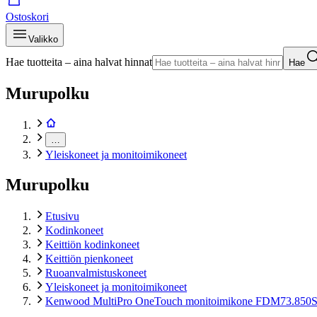
Ostoskori
Valikko
Hae tuotteita – aina halvat hinnat
Hae
Murupolku
…
Yleiskoneet ja monitoimikoneet
Murupolku
Etusivu
Kodinkoneet
Keittiön kodinkoneet
Keittiön pienkoneet
Ruoanvalmistuskoneet
Yleiskoneet ja monitoimikoneet
Kenwood MultiPro OneTouch monitoimikone FDM73.850