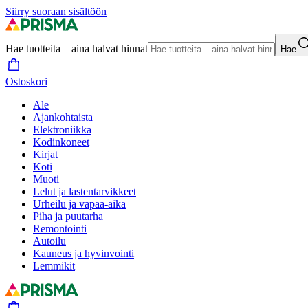
Siirry suoraan sisältöön
Hae tuotteita – aina halvat hinnat
Hae
Ostoskori
Ale
Ajankohtaista
Elektroniikka
Kodinkoneet
Kirjat
Koti
Muoti
Lelut ja lastentarvikkeet
Urheilu ja vapaa-aika
Piha ja puutarha
Remontointi
Autoilu
Kauneus ja hyvinvointi
Lemmikit