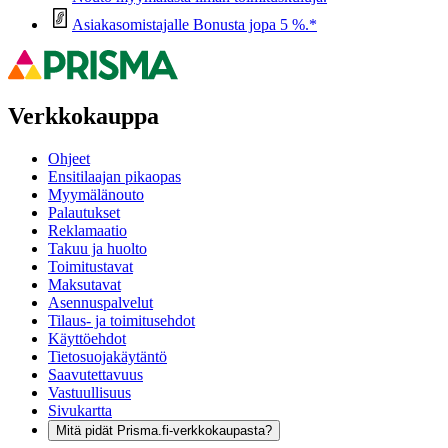
Asiakasomistajalle Bonusta jopa 5 %.*
Verkkokauppa
Ohjeet
Ensitilaajan pikaopas
Myymälänouto
Palautukset
Reklamaatio
Takuu ja huolto
Toimitustavat
Maksutavat
Asennuspalvelut
Tilaus- ja toimitusehdot
Käyttöehdot
Tietosuojakäytäntö
Saavutettavuus
Vastuullisuus
Sivukartta
Mitä pidät Prisma.fi-verkkokaupasta?