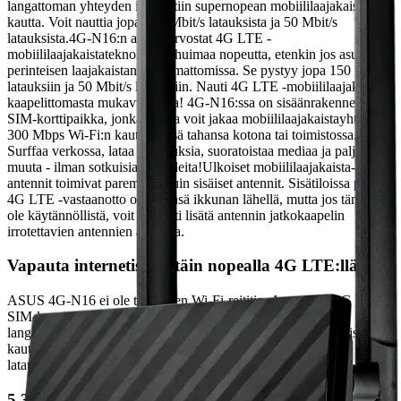
langattoman yhteyden internetiin supernopean mobiililaajakaistan
kautta. Voit nauttia jopa 150 Mbit/s latauksista ja 50 Mbit/s
latauksista.4G-N16:n avulla arvostat 4G LTE -
mobiililaajakaistateknologian huimaa nopeutta, etenkin jos asut
perinteisen laajakaistan ulottumattomissa. Se pystyy jopa 150 Mbit/s
latauksiin ja 50 Mbit/s latauksiin.
Nauti 4G LTE -mobiililaajakaistan
kaapelittomasta mukavuudesta! 4G-N16:ssa on sisäänrakennettu
SIM-korttipaikka, jonka avulla voit jakaa mobiililaajakaistayhteyden
300 Mbps Wi-Fi:n kautta missä tahansa kotona tai toimistossa.
Surffaa verkossa, lataa sovelluksia, suoratoistaa mediaa ja paljon
muuta - ilman sotkuisia kaapeleita!Ulkoiset mobiililaajakaista-
antennit toimivat paremmin kuin sisäiset antennit. Sisätiloissa paras
4G LTE -vastaanotto on yleensä ikkunan lähellä, mutta jos tämä ei
ole käytännöllistä, voit helposti lisätä antennin jatkokaapelin
irrotettavien antennien ansiosta.
Vapauta internetisi erittäin nopealla 4G LTE:llä
ASUS 4G-N16 ei ole tavallinen Wi-Fi-reititin. Aseta vain 4G LTE
SIM-kortti, ja sen sisäänrakennettu modeemi muodostaa
langattoman yhteyden internetiin supernopean mobiililaajakaistan
kautta. Voit nauttia jopa 150 Mbit/s latauksista ja 50 Mbit/s
latauksista.
5,3x nopeampi 4G LTE -nopeus