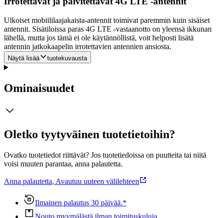
Irrotettavat ja päivitettävät 4G LTE -antennit
Ulkoiset mobiililaajakaista-antennit toimivat paremmin kuin sisäiset
antennit. Sisätiloissa paras 4G LTE -vastaanotto on yleensä ikkunan
lähellä, mutta jos tämä ei ole käytännöllistä, voit helposti lisätä
antennin jatkokaapelin irrotettavien antennien ansiosta.
Näytä lisää
tuotekuvausta
Ominaisuudet
Oletko tyytyväinen tuotetietoihin?
Ovatko tuotetiedot riittävät? Jos tuotetiedoissa on puutteita tai niitä
voisi muuten parantaa, anna palautetta.
Anna palautetta
,
Avautuu uuteen välilehteen
Ilmainen palautus 30 päivää.*
Nouto myymälästä ilman toimituskuluja.