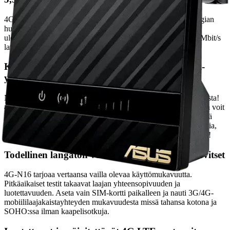
4G-N16:n avulla arvostat 4G LTE -mobiililaajakaistateknologian
huimaa nopeutta, etenkin jos asut perinteisen laajakaistan
ulottumattomissa. Se pystyy jopa 150 Mbit/s latauksiin ja 50 Mbit/s
latauksiin.
Kaapelivapaa 3G/4G WAN ja 300 Mbps Wi-Fi-
yhteys
Nauti 4G LTE -mobiililaajakaistan kaapelittomasta mukavuudesta!
4G-N16:ssa on sisäänrakennettu SIM-korttipaikka, jonka avulla voit
jakaa mobiililaajakaistayhteyden 300 Mbps Wi-Fi:n kautta missä
tahansa kotona tai toimistossa. Surffaa verkossa, lataa sovelluksia,
suoratoistaa mediaa ja paljon muuta - ilman sotkuisia kaapeleita!
Todellinen langaton verkko siellä, missä sitä tarvitset
4G-N16 tarjoaa vertaansa vailla olevaa käyttömukavuutta.
Pitkäaikaiset testit takaavat laajan yhteensopivuuden ja
luotettavuuden. Aseta vain SIM-kortti paikalleen ja nauti 3G/4G-
mobiililaajakaistayhteyden mukavuudesta missä tahansa kotona ja
SOHO:ssa ilman kaapelisotkuja.