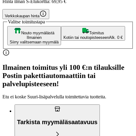
Hinta ilman S-Etukorttia:
69,95 €
Verkkokaupan hinta
Valitse toimitustapa
Nouto myymälästä
Toimitus
Ilmainen
Kotiin tai noutopisteeseen
Alk. 0 €
Siirry valitsemaan myymälä
Ilmainen toimitus yli 100 €:n tilauksille
Postin pakettiautomaattiin tai
palvelupisteeseen!
Etu ei koske Suuri‑lisäpalvelulla toimitettavia tuotteita.
Tarkista myymäläsaatavuus