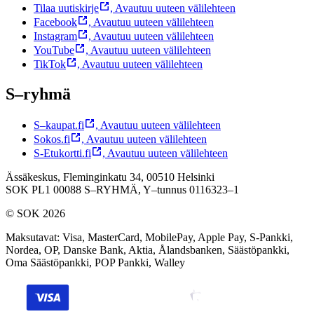
Tilaa uutiskirje
,
Avautuu uuteen välilehteen
Facebook
,
Avautuu uuteen välilehteen
Instagram
,
Avautuu uuteen välilehteen
YouTube
,
Avautuu uuteen välilehteen
TikTok
,
Avautuu uuteen välilehteen
S–ryhmä
S–kaupat.fi
,
Avautuu uuteen välilehteen
Sokos.fi
,
Avautuu uuteen välilehteen
S-Etukortti.fi
,
Avautuu uuteen välilehteen
Ässäkeskus, Fleminginkatu 34, 00510 Helsinki
SOK PL1 00088 S–RYHMÄ,
Y–tunnus 0116323–1
© SOK 2026
Maksutavat
:
Visa, MasterCard, MobilePay, Apple Pay, S-Pankki,
Nordea, OP, Danske Bank, Aktia, Ålandsbanken, Säästöpankki,
Oma Säästöpankki, POP Pankki, Walley