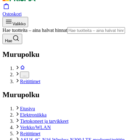
Ostoskori
Valikko
Hae tuotteita – aina halvat hinnat
Hae
Murupolku
…
Reitittimet
Murupolku
Etusivu
Elektroniikka
Tietokoneet ja tarvikkeet
Verkko/WLAN
Reitittimet
ASUS 4G-N16 Wireless N300 LTE modeemi/reititin