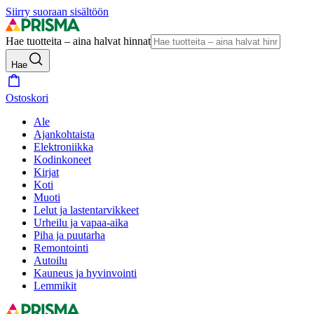
Siirry suoraan sisältöön
Hae tuotteita – aina halvat hinnat
Hae
Ostoskori
Ale
Ajankohtaista
Elektroniikka
Kodinkoneet
Kirjat
Koti
Muoti
Lelut ja lastentarvikkeet
Urheilu ja vapaa-aika
Piha ja puutarha
Remontointi
Autoilu
Kauneus ja hyvinvointi
Lemmikit