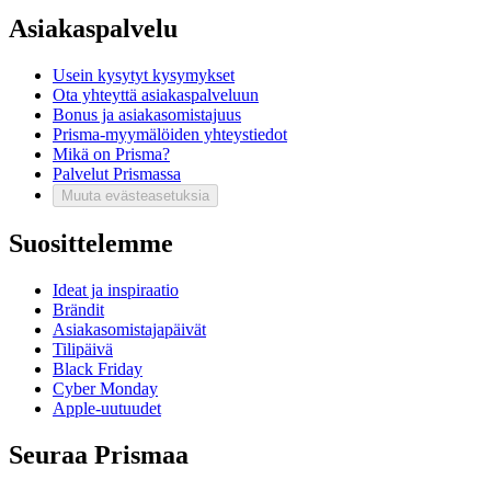
Asiakaspalvelu
Usein kysytyt kysymykset
Ota yhteyttä asiakaspalveluun
Bonus ja asiakasomistajuus
Prisma-myymälöiden yhteystiedot
Mikä on Prisma?
Palvelut Prismassa
Muuta evästeasetuksia
Suosittelemme
Ideat ja inspiraatio
Brändit
Asiakasomistajapäivät
Tilipäivä
Black Friday
Cyber Monday
Apple-uutuudet
Seuraa Prismaa