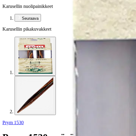
Karusellin nuolipainikkeet
Seuraava
Karusellin pikakuvakkeet
Prym 1530