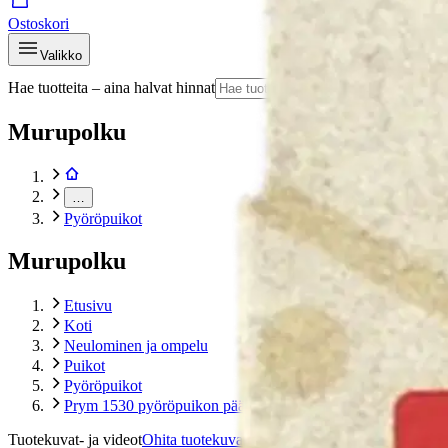
Ostoskori
Valikko
Hae tuotteita – aina halvat hinnat
Hae
Murupolku
…
Pyöröpuikot
Murupolku
Etusivu
Koti
Neulominen ja ompelu
Puikot
Pyöröpuikot
Prym 1530 pyöröpuikon pää 5,0 mm, materiaali puuta, yhdist
Tuotekuvat- ja videot
Ohita tuotekuvat