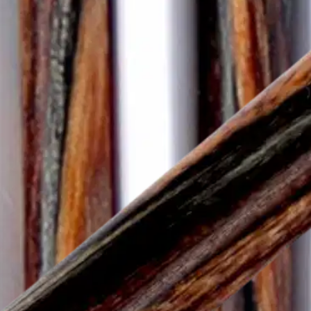
mm, materiaali puuta, yhdistett
stin pakettiautomaattiin tai palvelupisteesee