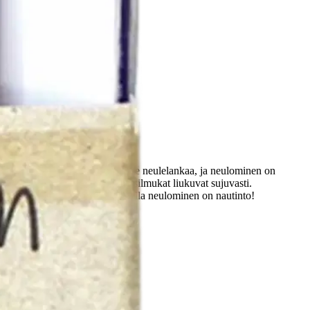
uikkojen muotoiltu pää ei lohkaise neulelankaa, ja neulominen on
distymiskohta on saumaton ja silmukat liukuvat sujuvasti.
a ja kauniin kirjavilla puupuikoilla neulominen on nautinto!