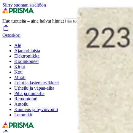
Siirry suoraan sisältöön
Hae tuotteita – aina halvat hinnat
Hae
Ostoskori
Ale
Ajankohtaista
Elektroniikka
Kodinkoneet
Kirjat
Koti
Muoti
Lelut ja lastentarvikkeet
Urheilu ja vapaa-aika
Piha ja puutarha
Remontointi
Autoilu
Kauneus ja hyvinvointi
Lemmikit