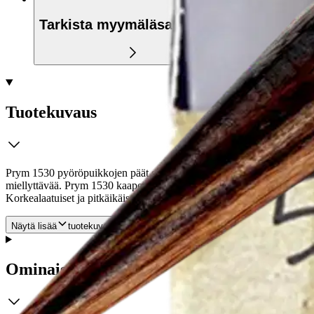
Tarkista myymäläsaatavuus
Tuotekuvaus
Prym 1530 pyöröpuikkojen päät ovat kauniit, värjättyä hiottua puuta j
miellyttävää. Prym 1530 kaapeliin yhdistettävät puikon päät antavat 
Korkealaatuiset ja pitkäikäiset tuotteet ovat myös ergonomisesti muoto
Näytä lisää
tuotekuvausta
Ominaisuudet