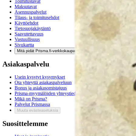
Toimitustavat
Maksutavat
Asennuspalvelut
Tilaus- ja toimitusehdot
Käyttöehdot
Tietosuojakäytäntö
Saavutettavuus
Vastuullisuus
Sivukartta
Mitä pidät Prisma.fi-verkkokaupasta?
Asiakaspalvelu
Usein kysytyt kysymykset
Ota yhteyttä asiakaspalveluun
Bonus ja asiakasomistajuus
Prisma-myymälöiden yhteystiedot
Mikä on Prisma?
Palvelut Prismassa
Muuta evästeasetuksia
Suosittelemme