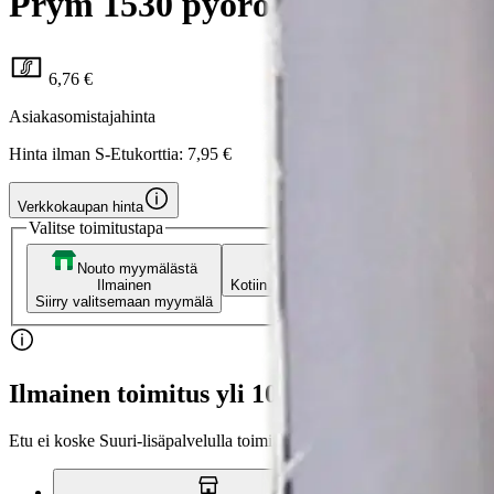
Prym 1530 pyöröpuikon pää 5,0 
6,76 €
Asiakasomistajahinta
Hinta ilman S-Etukorttia:
7,95 €
Verkkokaupan hinta
Valitse toimitustapa
Nouto myymälästä
Toimitus
Ilmainen
Kotiin tai noutopisteeseen
Alk. 0 €
Siirry valitsemaan myymälä
Ilmainen toimitus yli 100 €:n tilauksille Po
Etu ei koske Suuri‑lisäpalvelulla toimitettavia tuotteita.