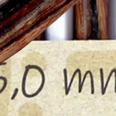
a pinnaltaan tasaiset. Silmukat liukuvat puikolla pehmeän tasaisesti. P
useita puikkokokomahdollisuuksia neulojalle. Puikon pään ja kaapelin yh
iltuja ja käyttäjäystävällisiä. Pakkaus on muoviton. Pehmeästi liukuvill