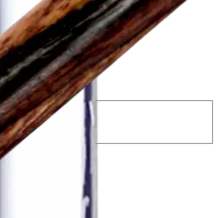
ävä kaapeliin
n!