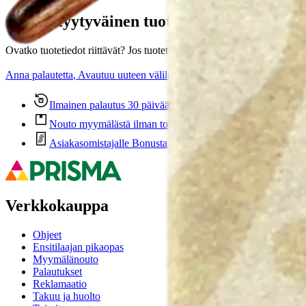
Oletko tyytyväinen tuotetietoihin?
Ovatko tuotetiedot riittävät? Jos tuotetiedoissa on puutteita tai niitä v
Anna palautetta
,
Avautuu uuteen välilehteen
Ilmainen palautus 30 päivää.*
Nouto myymälästä ilman toimituskuluja.
Asiakasomistajalle Bonusta jopa 5 %.*
Verkkokauppa
Ohjeet
Ensitilaajan pikaopas
Myymälänouto
Palautukset
Reklamaatio
Takuu ja huolto