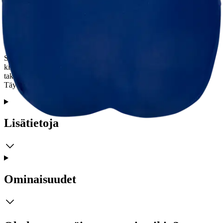
Tuotekuvaus
Sporttisella etuprintillä somistettu naisten Actuelle-uimapuku jossa
kiinteä kevyt toppaus. Malli pyöreällä pääntiellä. Matala selkä ja
takana yhdistyvät olkaimet antavat liikkumisvapautta uidessa.
Täydellinen valinta niin uima-altaalle kuin rannalle.
Lisätietoja
Ominaisuudet