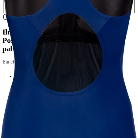
Ilmainen
Kotiin tai noutopisteeseen
Alk. 0 €
Siirry valitsemaan myymälä
Ilmainen toimitus yli 100 €:n tilauksille
Postin pakettiautomaattiin tai
palvelupisteeseen!
Etu ei koske Suuri‑lisäpalvelulla toimitettavia tuotteita.
Tarkista myymäläsaatavuus
Valitse tuotteen koko