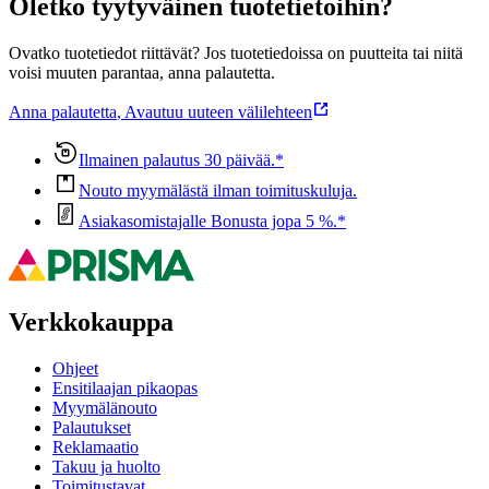
Oletko tyytyväinen tuotetietoihin?
Ovatko tuotetiedot riittävät? Jos tuotetiedoissa on puutteita tai niitä
voisi muuten parantaa, anna palautetta.
Anna palautetta
,
Avautuu uuteen välilehteen
Ilmainen palautus 30 päivää.*
Nouto myymälästä ilman toimituskuluja.
Asiakasomistajalle Bonusta jopa 5 %.*
Verkkokauppa
Ohjeet
Ensitilaajan pikaopas
Myymälänouto
Palautukset
Reklamaatio
Takuu ja huolto
Toimitustavat