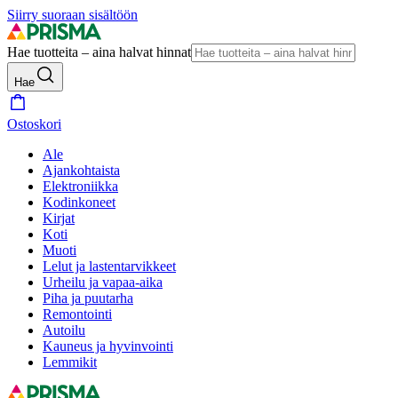
Siirry suoraan sisältöön
Hae tuotteita – aina halvat hinnat
Hae
Ostoskori
Ale
Ajankohtaista
Elektroniikka
Kodinkoneet
Kirjat
Koti
Muoti
Lelut ja lastentarvikkeet
Urheilu ja vapaa-aika
Piha ja puutarha
Remontointi
Autoilu
Kauneus ja hyvinvointi
Lemmikit