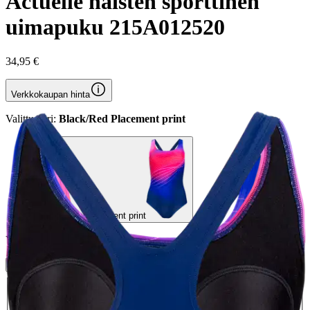
Actuelle naisten sporttinen
uimapuku 215A012520
34,95 €
Verkkokaupan hinta
Valittu väri:
Black/Red Placement print
Black/Red Placement print
Valittu koko:
Valitse koko
S
M
L
XL
2XL
3XL
Valitse toimitustapa
Nouto myymälästä
Toimitus