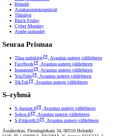
Brändit
Asiakasomistajapäivät
Tilipäivä
Black Friday
Cyber Monday
Apple-uutuudet
Seuraa Prismaa
Tilaa uutiskirje
,
Avautuu uuteen välilehteen
Facebook
,
Avautuu uuteen välilehteen
Instagram
,
Avautuu uuteen välilehteen
YouTube
,
Avautuu uuteen välilehteen
TikTok
,
Avautuu uuteen välilehteen
S–ryhmä
S–kaupat.fi
,
Avautuu uuteen välilehteen
Sokos.fi
,
Avautuu uuteen välilehteen
S-Etukortti.fi
,
Avautuu uuteen välilehteen
Ässäkeskus, Fleminginkatu 34, 00510 Helsinki