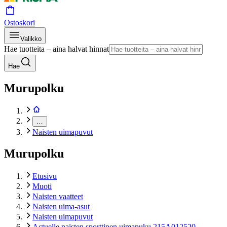
Ostoskori
Valikko
Hae tuotteita – aina halvat hinnat
Hae
Murupolku
…
Naisten uimapuvut
Murupolku
Etusivu
Muoti
Naisten vaatteet
Naisten uima-asut
Naisten uimapuvut
Actuelle naisten sporttinen uimapuku 215A012520