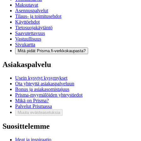
Maksutavat
Asennuspalvelut
Tilaus- ja toimitusehdot
Käyttöehdot
Tietosuojakäytäntö
Saavutettavuus
Vastuullisuus
Sivukartta
Mitä pidät Prisma.fi-verkkokaupasta?
Asiakaspalvelu
Usein kysytyt kysymykset
Ota yhteyttä asiakaspalveluun
Bonus ja asiakasomistajuus
Prisma-myymälöiden yhteystiedot
Mikä on Prisma?
Palvelut Prismassa
Muuta evästeasetuksia
Suosittelemme
Ideat ja inspiraatio