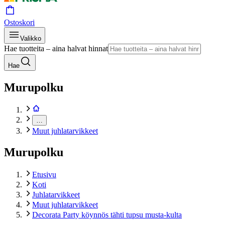
Ostoskori
Valikko
Hae tuotteita – aina halvat hinnat
Hae
Murupolku
…
Muut juhlatarvikkeet
Murupolku
Etusivu
Koti
Juhlatarvikkeet
Muut juhlatarvikkeet
Decorata Party köynnös tähti tupsu musta-kulta