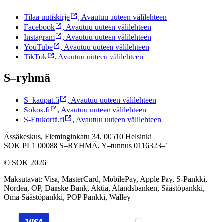
Tilaa uutiskirje
,
Avautuu uuteen välilehteen
Facebook
,
Avautuu uuteen välilehteen
Instagram
,
Avautuu uuteen välilehteen
YouTube
,
Avautuu uuteen välilehteen
TikTok
,
Avautuu uuteen välilehteen
S–ryhmä
S–kaupat.fi
,
Avautuu uuteen välilehteen
Sokos.fi
,
Avautuu uuteen välilehteen
S-Etukortti.fi
,
Avautuu uuteen välilehteen
Ässäkeskus, Fleminginkatu 34, 00510 Helsinki
SOK PL1 00088 S–RYHMÄ,
Y–tunnus 0116323–1
© SOK 2026
Maksutavat
:
Visa, MasterCard, MobilePay, Apple Pay, S-Pankki,
Nordea, OP, Danske Bank, Aktia, Ålandsbanken, Säästöpankki,
Oma Säästöpankki, POP Pankki, Walley