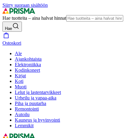
Siirry suoraan sisältöön
Hae tuotteita – aina halvat hinnat
Hae
Ostoskori
Ale
Ajankohtaista
Elektroniikka
Kodinkoneet
Kirjat
Koti
Muoti
Lelut ja lastentarvikkeet
Urheilu ja vapaa-aika
Piha ja puutarha
Remontointi
Autoilu
Kauneus ja hyvinvointi
Lemmikit