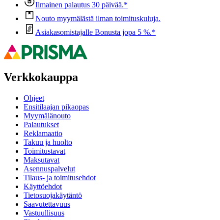
Ilmainen palautus 30 päivää.*
Nouto myymälästä ilman toimituskuluja.
Asiakasomistajalle Bonusta jopa 5 %.*
Verkkokauppa
Ohjeet
Ensitilaajan pikaopas
Myymälänouto
Palautukset
Reklamaatio
Takuu ja huolto
Toimitustavat
Maksutavat
Asennuspalvelut
Tilaus- ja toimitusehdot
Käyttöehdot
Tietosuojakäytäntö
Saavutettavuus
Vastuullisuus