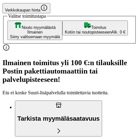
Verkkokaupan hinta
Valitse toimitustapa
Nouto myymälästä
Toimitus
Ilmainen
Kotiin tai noutopisteeseen
Alk. 0 €
Siirry valitsemaan myymälä
Ilmainen toimitus yli 100 €:n tilauksille
Postin pakettiautomaattiin tai
palvelupisteeseen!
Etu ei koske Suuri‑lisäpalvelulla toimitettavia tuotteita.
Tarkista myymäläsaatavuus