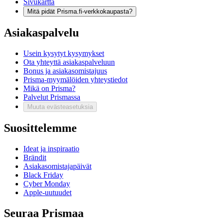
Sivukartta
Mitä pidät Prisma.fi-verkkokaupasta?
Asiakaspalvelu
Usein kysytyt kysymykset
Ota yhteyttä asiakaspalveluun
Bonus ja asiakasomistajuus
Prisma-myymälöiden yhteystiedot
Mikä on Prisma?
Palvelut Prismassa
Muuta evästeasetuksia
Suosittelemme
Ideat ja inspiraatio
Brändit
Asiakasomistajapäivät
Black Friday
Cyber Monday
Apple-uutuudet
Seuraa Prismaa