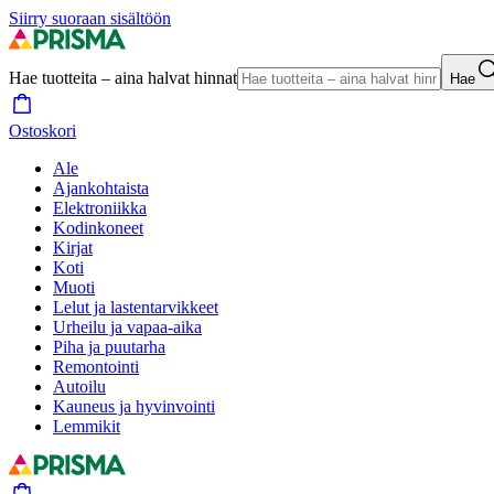
Siirry suoraan sisältöön
Hae tuotteita – aina halvat hinnat
Hae
Ostoskori
Ale
Ajankohtaista
Elektroniikka
Kodinkoneet
Kirjat
Koti
Muoti
Lelut ja lastentarvikkeet
Urheilu ja vapaa-aika
Piha ja puutarha
Remontointi
Autoilu
Kauneus ja hyvinvointi
Lemmikit