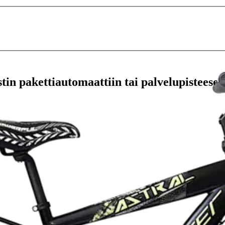
stin pakettiautomaattiin tai palvelupisteesee