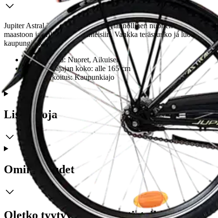
Jupiter Astral 24" on tyylikäs ja käytännöllinen nuorten kaupunkipyör
maastoon ja erilaisiin ajotilanteisiin. Vankka teräsrunko ja luotettavat
kaupungin kaduilla.
Kohderyhmä: Nuoret, Aikuiset
Suositeltu ajajan koko: alle 165 cm
Käyttötarkoitus: Kaupunkiajo
Lisätietoja
Ominaisuudet
Oletko tyytyväinen tuotetietoihin?