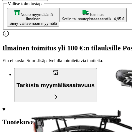
Valitse toimitustapa
Nouto myymälästä
Toimitus
Ilmainen
Kotiin tai noutopisteeseen
Alk. 4,95 €
Siirry valitsemaan myymälä
Ilmainen toimitus yli 100 €:n tilauksille Po
Etu ei koske Suuri‑lisäpalvelulla toimitettavia tuotteita.
Tarkista myymäläsaatavuus
Tuotekuvaus