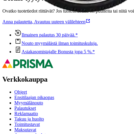
Ovatko tuotetiedot riittävät? Jos tuotetiedoissa on puutteita tai niitä v
Anna palautetta
,
Avautuu uuteen välilehteen
Ilmainen palautus 30 päivää.*
Nouto myymälästä ilman toimituskuluja.
Asiakasomistajalle Bonusta jopa 5 %.*
Verkkokauppa
Ohjeet
Ensitilaajan pikaopas
Myymälänouto
Palautukset
Reklamaatio
Takuu ja huolto
Toimitustavat
Maksutavat