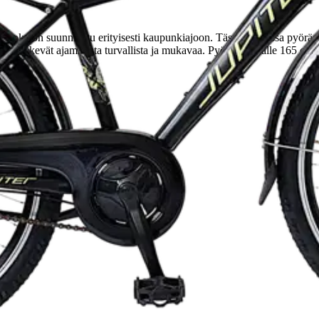
ä, joka on suunniteltu erityisesti kaupunkiajoon. Tässä mustassa pyöräs
 jarrut tekevät ajamisesta turvallista ja mukavaa. Pyörä sopii alle 165 cm