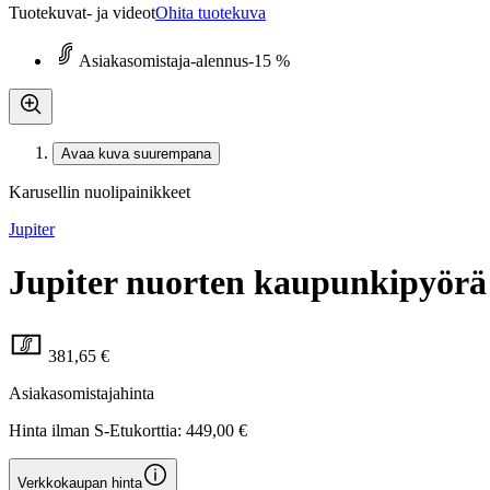
Tuotekuvat- ja videot
Ohita tuotekuva
Asiakasomistaja-alennus
-15 %
Avaa kuva suurempana
Karusellin nuolipainikkeet
Jupiter
Jupiter nuorten kaupunkipyörä 
381,65 €
Asiakasomistajahinta
Hinta ilman S-Etukorttia:
449,00 €
Verkkokaupan hinta