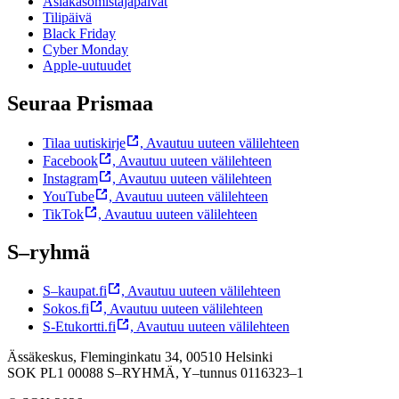
Asiakasomistajapäivät
Tilipäivä
Black Friday
Cyber Monday
Apple-uutuudet
Seuraa Prismaa
Tilaa uutiskirje
,
Avautuu uuteen välilehteen
Facebook
,
Avautuu uuteen välilehteen
Instagram
,
Avautuu uuteen välilehteen
YouTube
,
Avautuu uuteen välilehteen
TikTok
,
Avautuu uuteen välilehteen
S–ryhmä
S–kaupat.fi
,
Avautuu uuteen välilehteen
Sokos.fi
,
Avautuu uuteen välilehteen
S-Etukortti.fi
,
Avautuu uuteen välilehteen
Ässäkeskus, Fleminginkatu 34, 00510 Helsinki
SOK PL1 00088 S–RYHMÄ,
Y–tunnus 0116323–1