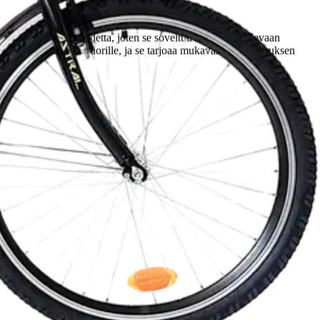
sä on seitsemän vaihdetta, joten se soveltuu hyvin vaihtelevaan
 pitkille aikuisille ja nuorille, ja se tarjoaa mukavan ajokokemuksen