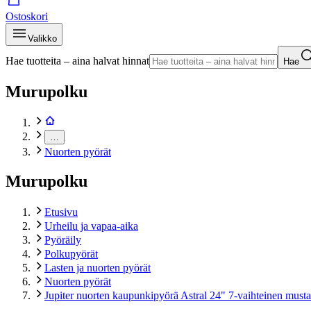
Ostoskori
Valikko
Hae tuotteita – aina halvat hinnat
Hae
Murupolku
…
Nuorten pyörät
Murupolku
Etusivu
Urheilu ja vapaa-aika
Pyöräily
Polkupyörät
Lasten ja nuorten pyörät
Nuorten pyörät
Jupiter nuorten kaupunkipyörä Astral 24" 7-vaihteinen musta