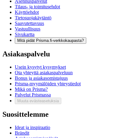
Asennuspalvelut
Tilaus- ja toimitusehdot
Käyttöehdot
Tietosuojakäytäntö
Saavutettavuus
Vastuullisuus
Sivukartta
Mitä pidät Prisma.fi-verkkokaupasta?
Asiakaspalvelu
Usein kysytyt kysymykset
Ota yhteyttä asiakaspalveluun
Bonus ja asiakasomistajuus
Prisma-myymälöiden yhteystiedot
Mikä on Prisma?
Palvelut Prismassa
Muuta evästeasetuksia
Suosittelemme
Ideat ja inspiraatio
Brändit