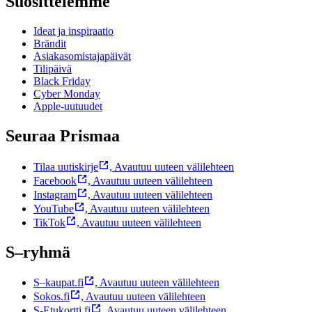
Suosittelemme
Ideat ja inspiraatio
Brändit
Asiakasomistajapäivät
Tilipäivä
Black Friday
Cyber Monday
Apple-uutuudet
Seuraa Prismaa
Tilaa uutiskirje
,
Avautuu uuteen välilehteen
Facebook
,
Avautuu uuteen välilehteen
Instagram
,
Avautuu uuteen välilehteen
YouTube
,
Avautuu uuteen välilehteen
TikTok
,
Avautuu uuteen välilehteen
S–ryhmä
S–kaupat.fi
,
Avautuu uuteen välilehteen
Sokos.fi
,
Avautuu uuteen välilehteen
S-Etukortti.fi
,
Avautuu uuteen välilehteen