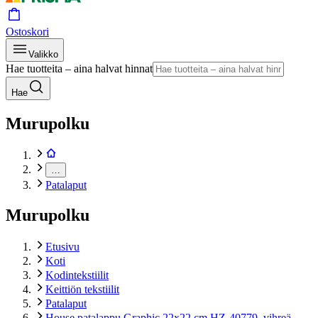
Ostoskori
Valikko
Hae tuotteita – aina halvat hinnat
Hae
Murupolku
…
Patalaput
Murupolku
Etusivu
Koti
Kodintekstiilit
Keittiön tekstiilit
Patalaput
House patalappu Graphic 22x22 cm HZ-40779, vihreä