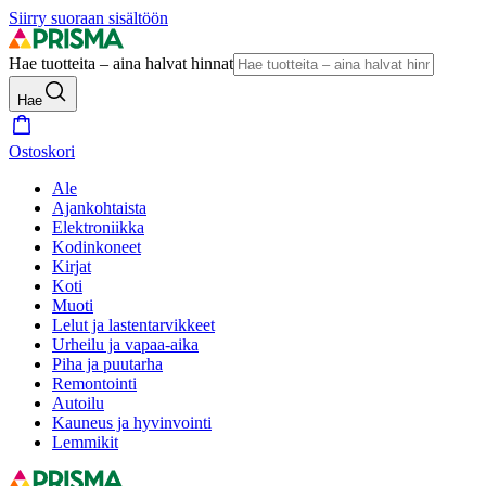
Siirry suoraan sisältöön
Hae tuotteita – aina halvat hinnat
Hae
Ostoskori
Ale
Ajankohtaista
Elektroniikka
Kodinkoneet
Kirjat
Koti
Muoti
Lelut ja lastentarvikkeet
Urheilu ja vapaa-aika
Piha ja puutarha
Remontointi
Autoilu
Kauneus ja hyvinvointi
Lemmikit