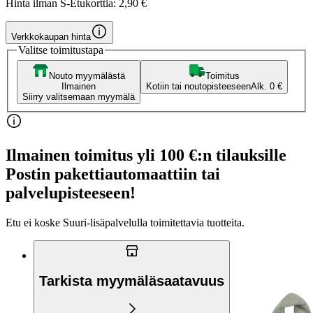
Hinta ilman S-Etukorttia:
2,90 €
Verkkokaupan hinta
Valitse toimitustapa
Nouto myymälästä
Toimitus
Ilmainen
Kotiin tai noutopisteeseen
Alk. 0 €
Siirry valitsemaan myymälä
Ilmainen toimitus yli 100 €:n tilauksille
Postin pakettiautomaattiin tai
palvelupisteeseen!
Etu ei koske Suuri‑lisäpalvelulla toimitettavia tuotteita.
Tarkista myymäläsaatavuus