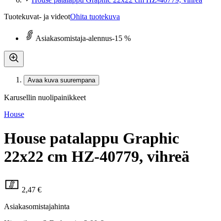
Tuotekuvat- ja videot
Ohita tuotekuva
Asiakasomistaja-alennus
-15 %
Avaa kuva suurempana
Karusellin nuolipainikkeet
House
House patalappu Graphic
22x22 cm HZ-40779, vihreä
2,47 €
Asiakasomistajahinta