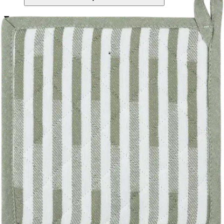
Tuotekuvaus
House Graphic -patalapussa on tyylikäs jacquardkudottu kuosi.
Patalapun mitat: 22 x 22 cm. Päällinen materiaali on 100 %
puuvillaa, täyte 100 % polyesteriä. Yhdistä muihin saman kuosin
keittiötekstiileihin luodaksesi yhtenäisen ilmeen.
Lisätietoja
Ominaisuudet