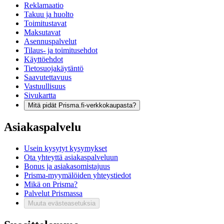
Reklamaatio
Takuu ja huolto
Toimitustavat
Maksutavat
Asennuspalvelut
Tilaus- ja toimitusehdot
Käyttöehdot
Tietosuojakäytäntö
Saavutettavuus
Vastuullisuus
Sivukartta
Mitä pidät Prisma.fi-verkkokaupasta?
Asiakaspalvelu
Usein kysytyt kysymykset
Ota yhteyttä asiakaspalveluun
Bonus ja asiakasomistajuus
Prisma-myymälöiden yhteystiedot
Mikä on Prisma?
Palvelut Prismassa
Muuta evästeasetuksia