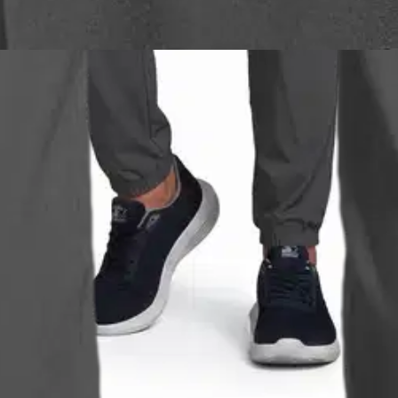
ihousut Woven CMP5071