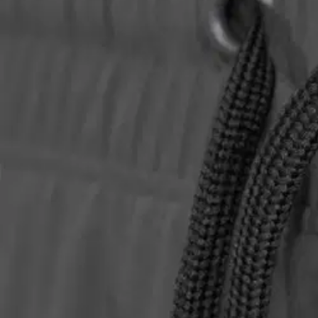
Avaa kuva suurempana
Avaa kuva suurempana
Avaa kuva suurempana
Avaa kuva suurempana
Avaa kuva suurempana
Avaa kuva suurempana
Karusellin nuolipainikkeet
Seuraava
Karusellin pikakuvakkeet