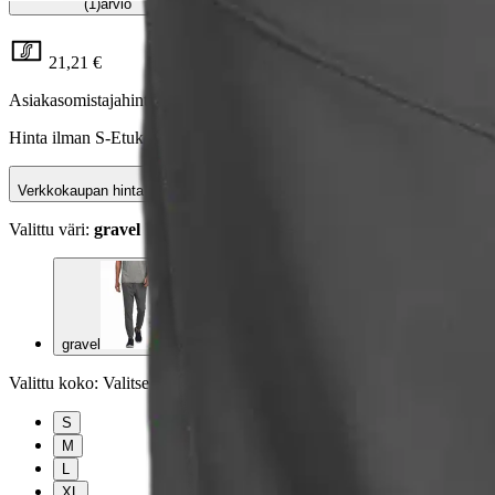
(1)
arvio
21,21 €
Asiakasomistajahinta
Hinta ilman S-Etukorttia:
24,95 €
Verkkokaupan hinta
Valittu väri:
gravel
gravel
Valittu koko:
Valitse koko
S
M
L
XL