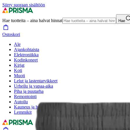
Siirry suoraan sisältöön
Hae tuotteita – aina halvat hinnat
Hae
Ostoskori
Ale
Ajankohtaista
Elektroniikka
Kodinkoneet
Kirjat
Koti
Muoti
Lelut ja lastentarvikkeet
Urheilu ja vapaa-aika
Piha ja puutarha
Remontointi
Autoilu
Kauneus ja hyvinvointi
Lemmikit