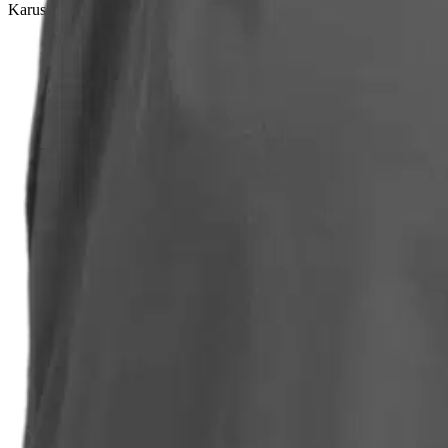
Karusellin pikakuvakkeet