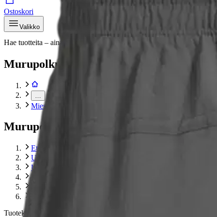
Ostoskori
Valikko
Hae tuotteita – aina halvat hinnat
Hae
Murupolku
…
Miesten treenihousut ja -shortsit
Murupolku
Etusivu
Urheilu ja vapaa-aika
Urheiluvaatteet, -kengät ja –asusteet
Miesten urheiluvaatteet
Miesten treenihousut ja -shortsit
Cheetah miesten pitkät treenihousut Woven CMP5071
Tuotekuvat- ja videot
Ohita tuotekuvat