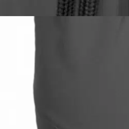
Cheetah
Cheetah miesten pitkät treen
Tuotearvioiden keskiarvo
4
/5