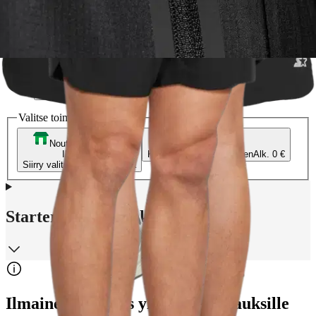
S
M
L
XL
2XL
3XL
Valitse toimitustapa
Nouto myymälästä
Toimitus
Ilmainen
Kotiin tai noutopisteeseen
Alk. 0 €
Siirry valitsemaan myymälä
Starter miesten kokotaulukko
Ilmainen toimitus yli 100 €:n tilauksille