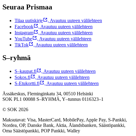
Seuraa Prismaa
Tilaa uutiskirje
,
Avautuu uuteen välilehteen
Facebook
,
Avautuu uuteen välilehteen
Instagram
,
Avautuu uuteen välilehteen
YouTube
,
Avautuu uuteen välilehteen
TikTok
,
Avautuu uuteen välilehteen
S–ryhmä
S–kaupat.fi
,
Avautuu uuteen välilehteen
Sokos.fi
,
Avautuu uuteen välilehteen
S-Etukortti.fi
,
Avautuu uuteen välilehteen
Ässäkeskus, Fleminginkatu 34, 00510 Helsinki
SOK PL1 00088 S–RYHMÄ,
Y–tunnus 0116323–1
© SOK 2026
Maksutavat
:
Visa, MasterCard, MobilePay, Apple Pay, S-Pankki,
Nordea, OP, Danske Bank, Aktia, Ålandsbanken, Säästöpankki,
Oma Säästöpankki, POP Pankki, Walley