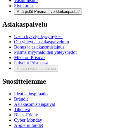
Vastuullisuus
Sivukartta
Mitä pidät Prisma.fi-verkkokaupasta?
Asiakaspalvelu
Usein kysytyt kysymykset
Ota yhteyttä asiakaspalveluun
Bonus ja asiakasomistajuus
Prisma-myymälöiden yhteystiedot
Mikä on Prisma?
Palvelut Prismassa
Muuta evästeasetuksia
Suosittelemme
Ideat ja inspiraatio
Brändit
Asiakasomistajapäivät
Tilipäivä
Black Friday
Cyber Monday
Apple-uutuudet