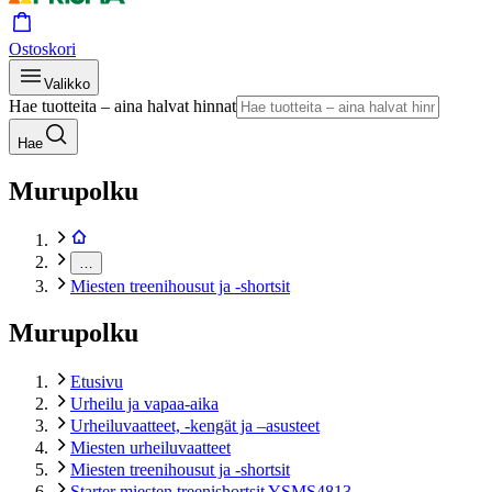
Ostoskori
Valikko
Hae tuotteita – aina halvat hinnat
Hae
Murupolku
…
Miesten treenihousut ja -shortsit
Murupolku
Etusivu
Urheilu ja vapaa-aika
Urheiluvaatteet, -kengät ja –asusteet
Miesten urheiluvaatteet
Miesten treenihousut ja -shortsit
Starter miesten treenishortsit YSMS4813