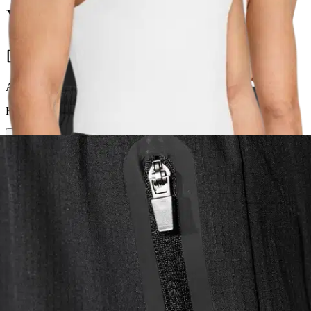
YSMS4813
16,96 €
Asiakasomistajahinta
Hinta ilman S-Etukorttia:
19,95 €
Verkkokaupan hinta
Valittu väri:
black
black
Valittu koko:
Valitse koko