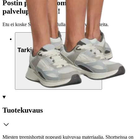
Postin pakettiautomaattiin tai
palvelupisteeseen!
Etu ei koske Suuri‑lisäpalvelulla toimitettavia tuotteita.
Tarkista myymäläsaatavuus
Valitse tuotteen koko
Tuotekuvaus
Miesten treenishortsit nopeasti kuivuvaa materiaalia. Shortseissa on