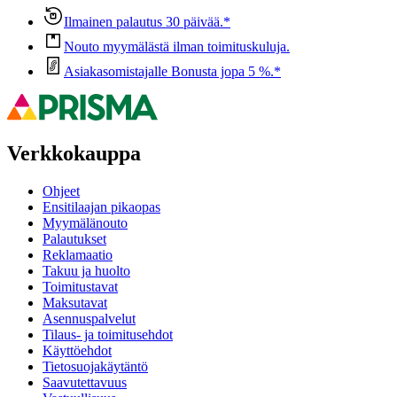
Ilmainen palautus 30 päivää.*
Nouto myymälästä ilman toimituskuluja.
Asiakasomistajalle Bonusta jopa 5 %.*
Verkkokauppa
Ohjeet
Ensitilaajan pikaopas
Myymälänouto
Palautukset
Reklamaatio
Takuu ja huolto
Toimitustavat
Maksutavat
Asennuspalvelut
Tilaus- ja toimitusehdot
Käyttöehdot
Tietosuojakäytäntö
Saavutettavuus