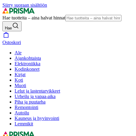
Siirry suoraan sisältöön
Hae tuotteita – aina halvat hinnat
Hae
Ostoskori
Ale
Ajankohtaista
Elektroniikka
Kodinkoneet
Kirjat
Koti
Muoti
Lelut ja lastentarvikkeet
Urheilu ja vapaa-aika
Piha ja puutarha
Remontointi
Autoilu
Kauneus ja hyvinvointi
Lemmikit