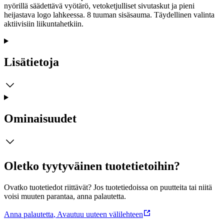
nyörillä säädettävä vyötärö, vetoketjulliset sivutaskut ja pieni
heijastava logo lahkeessa. 8 tuuman sisäsauma. Täydellinen valinta
aktiivisiin liikuntahetkiin.
Lisätietoja
Ominaisuudet
Oletko tyytyväinen tuotetietoihin?
Ovatko tuotetiedot riittävät? Jos tuotetiedoissa on puutteita tai niitä
voisi muuten parantaa, anna palautetta.
Anna palautetta
,
Avautuu uuteen välilehteen