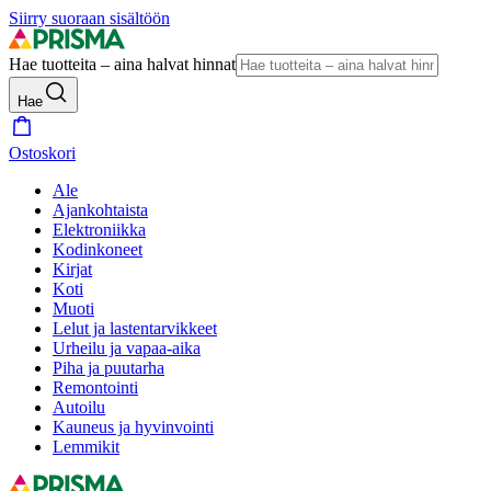
Siirry suoraan sisältöön
Hae tuotteita – aina halvat hinnat
Hae
Ostoskori
Ale
Ajankohtaista
Elektroniikka
Kodinkoneet
Kirjat
Koti
Muoti
Lelut ja lastentarvikkeet
Urheilu ja vapaa-aika
Piha ja puutarha
Remontointi
Autoilu
Kauneus ja hyvinvointi
Lemmikit