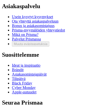
Asiakaspalvelu
Usein kysytyt kysymykset
Ota yhteyttä asiakaspalveluun
Bonus ja asiakasomistajuus
Prisma-myymälöiden yhteystiedot
Mikä on Prisma?
Palvelut Prismassa
Muuta evästeasetuksia
Suosittelemme
Ideat ja inspiraatio
Brändit
Asiakasomistajapäivät
Tilipäivä
Black Friday
Cyber Monday
Apple-uutuudet
Seuraa Prismaa