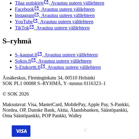
Tilaa uutiskirje
,
Avautuu uuteen välilehteen
Facebook
,
Avautuu uuteen välilehteen
Instagram
,
Avautuu uuteen välilehteen
YouTube
,
Avautuu uuteen välilehteen
TikTok
,
Avautuu uuteen välilehteen
S–ryhmä
S–kaupat.fi
,
Avautuu uuteen välilehteen
Sokos.fi
,
Avautuu uuteen välilehteen
S-Etukortti.fi
,
Avautuu uuteen välilehteen
Ässäkeskus, Fleminginkatu 34, 00510 Helsinki
SOK PL1 00088 S–RYHMÄ,
Y–tunnus 0116323–1
© SOK 2026
Maksutavat
:
Visa, MasterCard, MobilePay, Apple Pay, S-Pankki,
Nordea, OP, Danske Bank, Aktia, Ålandsbanken, Säästöpankki,
Oma Säästöpankki, POP Pankki, Walley