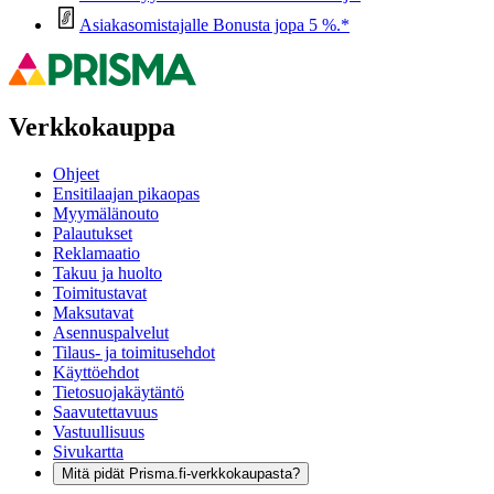
Asiakasomistajalle Bonusta jopa 5 %.*
Verkkokauppa
Ohjeet
Ensitilaajan pikaopas
Myymälänouto
Palautukset
Reklamaatio
Takuu ja huolto
Toimitustavat
Maksutavat
Asennuspalvelut
Tilaus- ja toimitusehdot
Käyttöehdot
Tietosuojakäytäntö
Saavutettavuus
Vastuullisuus
Sivukartta
Mitä pidät Prisma.fi-verkkokaupasta?