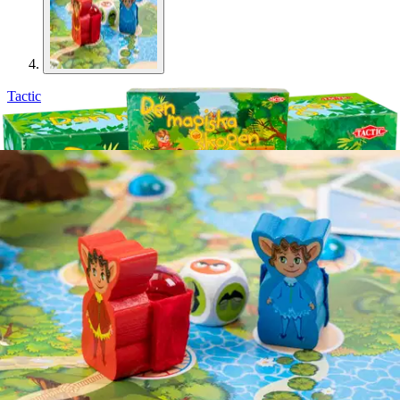
Tactic
Tactic lautapeli Den magiska
skogen SE
25,46 €
Asiakasomistajahinta
Hinta ilman S-Etukorttia:
29,95 €
Verkkokaupan hinta
Valitse toimitustapa
Nouto myymälästä
Toimitus
Ei saatavilla
Kotiin tai noutopisteeseen
Alk. 0 €