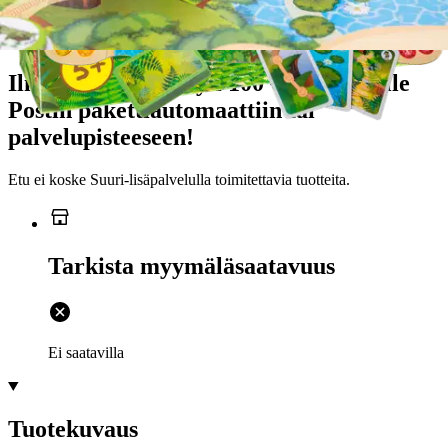
Ilmainen toimitus yli 100 €:n tilauksille
Postin pakettiautomaattiin tai
palvelupisteeseen!
Etu ei koske Suuri‑lisäpalvelulla toimitettavia tuotteita.
Tarkista myymäläsaatavuus
Ei saatavilla
Tuotekuvaus