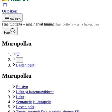
Ostoskori
Valikko
Hae tuotteita – aina halvat hinnat
Hae
Murupolku
…
Lasten pelit
Murupolku
Etusivu
Lelut ja lastentarvikkeet
Lelut
Seurapelit ja lautapelit
Lasten pelit
Tactic lautapeli Den magiska skogen SE