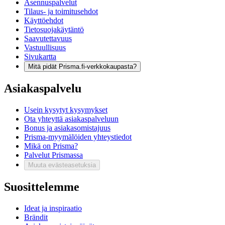
Asennuspalvelut
Tilaus- ja toimitusehdot
Käyttöehdot
Tietosuojakäytäntö
Saavutettavuus
Vastuullisuus
Sivukartta
Mitä pidät Prisma.fi-verkkokaupasta?
Asiakaspalvelu
Usein kysytyt kysymykset
Ota yhteyttä asiakaspalveluun
Bonus ja asiakasomistajuus
Prisma-myymälöiden yhteystiedot
Mikä on Prisma?
Palvelut Prismassa
Muuta evästeasetuksia
Suosittelemme
Ideat ja inspiraatio
Brändit