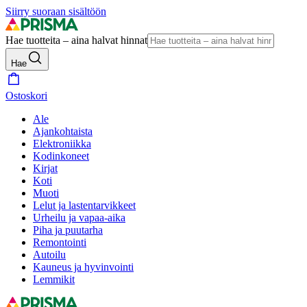
Siirry suoraan sisältöön
Hae tuotteita – aina halvat hinnat
Hae
Ostoskori
Ale
Ajankohtaista
Elektroniikka
Kodinkoneet
Kirjat
Koti
Muoti
Lelut ja lastentarvikkeet
Urheilu ja vapaa-aika
Piha ja puutarha
Remontointi
Autoilu
Kauneus ja hyvinvointi
Lemmikit