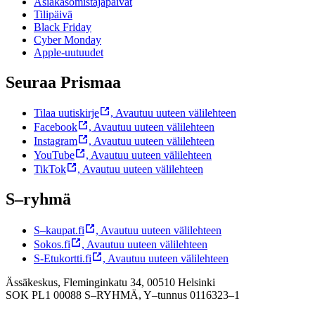
Asiakasomistajapäivät
Tilipäivä
Black Friday
Cyber Monday
Apple-uutuudet
Seuraa Prismaa
Tilaa uutiskirje
,
Avautuu uuteen välilehteen
Facebook
,
Avautuu uuteen välilehteen
Instagram
,
Avautuu uuteen välilehteen
YouTube
,
Avautuu uuteen välilehteen
TikTok
,
Avautuu uuteen välilehteen
S–ryhmä
S–kaupat.fi
,
Avautuu uuteen välilehteen
Sokos.fi
,
Avautuu uuteen välilehteen
S-Etukortti.fi
,
Avautuu uuteen välilehteen
Ässäkeskus, Fleminginkatu 34, 00510 Helsinki
SOK PL1 00088 S–RYHMÄ,
Y–tunnus 0116323–1