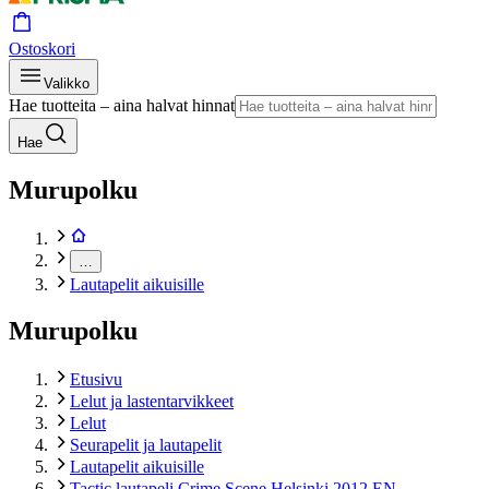
Ostoskori
Valikko
Hae tuotteita – aina halvat hinnat
Hae
Murupolku
…
Lautapelit aikuisille
Murupolku
Etusivu
Lelut ja lastentarvikkeet
Lelut
Seurapelit ja lautapelit
Lautapelit aikuisille
Tactic lautapeli Crime Scene Helsinki 2012 EN