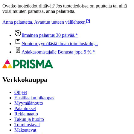
Ovatko tuotetiedot riittävät? Jos tuotetiedoissa on puutteita tai niitä
voisi muuten parantaa, anna palautetta.
Anna palautetta
,
Avautuu uuteen välilehteen
Ilmainen palautus 30 päivää.*
Nouto myymälästä ilman toimituskuluja.
Asiakasomistajalle Bonusta jopa 5 %.*
Verkkokauppa
Ohjeet
Ensitilaajan pikaopas
Myymälänouto
Palautukset
Reklamaatio
Takuu ja huolto
Toimitustavat
Maksutavat