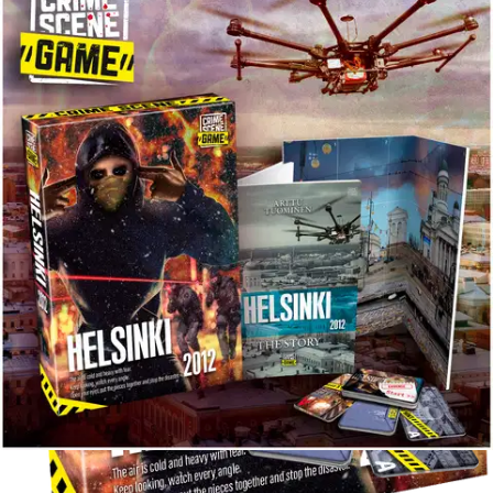
Asiakasomistajahinta
Hinta ilman S-Etukorttia:
18,95 €
Verkkokaupan hinta
Valitse toimitustapa
Nouto myymälästä
Toimitus
Ei saatavilla
Kotiin tai noutopisteeseen
Alk. 0 €
Ilmainen toimitus yli 100 €:n tilauksille
Postin pakettiautomaattiin tai
palvelupisteeseen!
Etu ei koske Suuri‑lisäpalvelulla toimitettavia tuotteita.
Tarkista myymäläsaatavuus