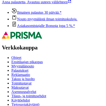
Anna palautetta
,
Avautuu uuteen välilehteen
Ilmainen palautus 30 päivää.*
Nouto myymälästä ilman toimituskuluja.
Asiakasomistajalle Bonusta jopa 5 %.*
Verkkokauppa
Ohjeet
Ensitilaajan pikaopas
Myymälänouto
Palautukset
Reklamaatio
Takuu ja huolto
Toimitustavat
Maksutavat
Asennuspalvelut
Tilaus- ja toimitusehdot
Käyttöehdot
Tietosuojakäytäntö