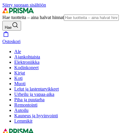
Siirry suoraan sisältöön
Hae tuotteita – aina halvat hinnat
Hae
Ostoskori
Ale
Ajankohtaista
Elektroniikka
Kodinkoneet
Kirjat
Koti
Muoti
Lelut ja lastentarvikkeet
Urheilu ja vapaa-aika
Piha ja puutarha
Remontointi
Autoilu
Kauneus ja hyvinvointi
Lemmikit