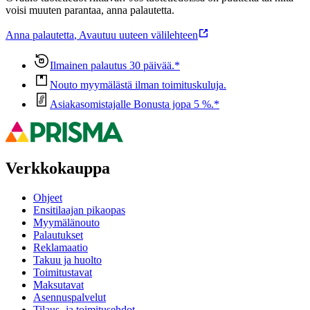
voisi muuten parantaa, anna palautetta.
Anna palautetta
,
Avautuu uuteen välilehteen
Ilmainen palautus 30 päivää.*
Nouto myymälästä ilman toimituskuluja.
Asiakasomistajalle Bonusta jopa 5 %.*
Verkkokauppa
Ohjeet
Ensitilaajan pikaopas
Myymälänouto
Palautukset
Reklamaatio
Takuu ja huolto
Toimitustavat
Maksutavat
Asennuspalvelut
Tilaus- ja toimitusehdot