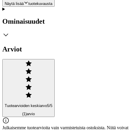
Näytä lisää
tuotekuvausta
Ominaisuudet
Arviot
Tuotearvioiden keskiarvo
5
/5
(1)
arvio
Julkaisemme tuotearvioita vain varmistetuista ostoksista. Niitä voivat