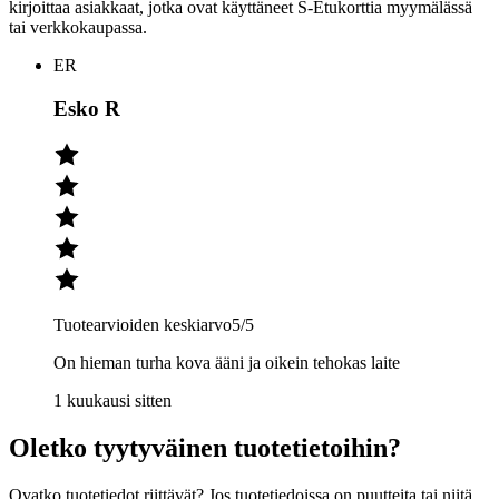
kirjoittaa asiakkaat, jotka ovat käyttäneet S-Etukorttia myymälässä
tai verkkokaupassa.
ER
Esko R
Tuotearvioiden keskiarvo
5
/5
On hieman turha kova ääni ja oikein tehokas laite
1 kuukausi sitten
Oletko tyytyväinen tuotetietoihin?
Ovatko tuotetiedot riittävät? Jos tuotetiedoissa on puutteita tai niitä