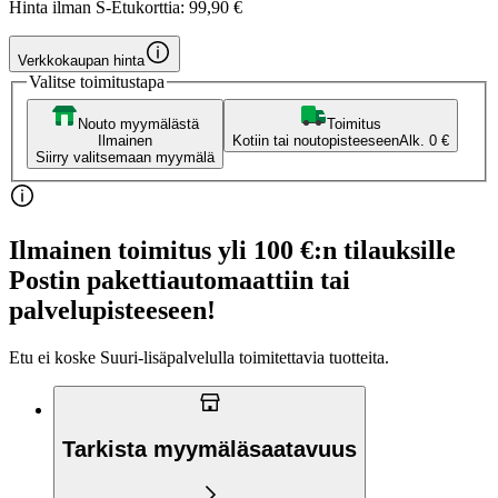
Hinta ilman S-Etukorttia:
99,90 €
Verkkokaupan hinta
Valitse toimitustapa
Nouto myymälästä
Toimitus
Ilmainen
Kotiin tai noutopisteeseen
Alk. 0 €
Siirry valitsemaan myymälä
Ilmainen toimitus yli 100 €:n tilauksille
Postin pakettiautomaattiin tai
palvelupisteeseen!
Etu ei koske Suuri‑lisäpalvelulla toimitettavia tuotteita.
Tarkista myymäläsaatavuus