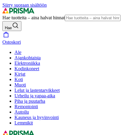
Siirry suoraan sisältöön
Hae tuotteita – aina halvat hinnat
Hae
Ostoskori
Ale
Ajankohtaista
Elektroniikka
Kodinkoneet
Kirjat
Koti
Muoti
Lelut ja lastentarvikkeet
Urheilu ja vapaa-aika
Piha ja puutarha
Remontointi
Autoilu
Kauneus ja hyvinvointi
Lemmikit