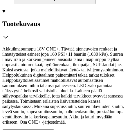
Tuotekuvaus
Akkuilmapumppu 18V ONE+. Täyttää ajoneuvojen renkaat ja
ilmatäytteiset esineet jopa 160 PSI / 11 baariin (1030 kPa). Suuren
ilmavirran ja korkean paineen ansiosta tämä ilmapumppu täyttää
nopeasti autonrenkaat, pyöränrenkaat, ilmapatjat, SUP-laudat jne.
Kaksi asetusta, jotka mahdollistavat täyttö- tai tyhjennystoiminnon.
Helppolukuinen digitaalinen painemittari takaa tarkat tulokset.
Helppokäyttöiset säätimet mahdollistavat automaattisen
sammutuksen mihin tahansa paineeseen.
LED-valo parantaa
näkyvyyttä heikosti valaistuilla alueilla. Laitteen päällä
säilytyspaikka tarvikkeille, jotta kaikki tarvikkeet pysyvät samassa
paikassa. Toimitetaan erilaisten lisävarusteiden kanssa
säilytyslaukussa. Mukana supistussuutin, suuren tilavuuden suutin,
leveä suutin, kapea supitussuutin, palloneulasuutin, presta/dunlop-
venttiilisovitin ja korkeapainesuutin. Akku ja laturi myydään
erikseen. Osa ONE+ -järjestelmää.