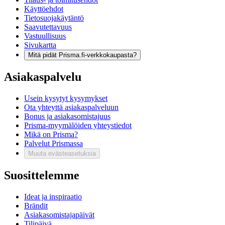
Käyttöehdot
Tietosuojakäytäntö
Saavutettavuus
Vastuullisuus
Sivukartta
Mitä pidät Prisma.fi-verkkokaupasta?
Asiakaspalvelu
Usein kysytyt kysymykset
Ota yhteyttä asiakaspalveluun
Bonus ja asiakasomistajuus
Prisma-myymälöiden yhteystiedot
Mikä on Prisma?
Palvelut Prismassa
Muuta evästeasetuksia
Suosittelemme
Ideat ja inspiraatio
Brändit
Asiakasomistajapäivät
Tilipäivä