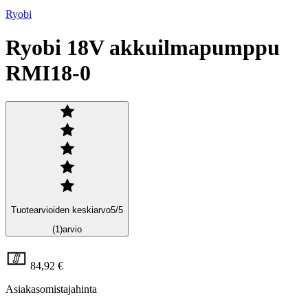
Ryobi
Ryobi 18V akkuilmapumppu
RMI18-0
Tuotearvioiden keskiarvo
5
/5
(1)
arvio
84,92 €
Asiakasomistajahinta