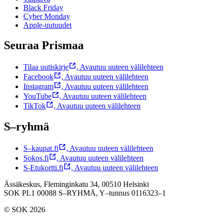
Black Friday
Cyber Monday
Apple-uutuudet
Seuraa Prismaa
Tilaa uutiskirje
,
Avautuu uuteen välilehteen
Facebook
,
Avautuu uuteen välilehteen
Instagram
,
Avautuu uuteen välilehteen
YouTube
,
Avautuu uuteen välilehteen
TikTok
,
Avautuu uuteen välilehteen
S–ryhmä
S–kaupat.fi
,
Avautuu uuteen välilehteen
Sokos.fi
,
Avautuu uuteen välilehteen
S-Etukortti.fi
,
Avautuu uuteen välilehteen
Ässäkeskus, Fleminginkatu 34, 00510 Helsinki
SOK PL1 00088 S–RYHMÄ,
Y–tunnus 0116323–1
© SOK 2026