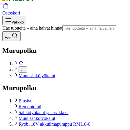
Ostoskori
Valikko
Hae tuotteita – aina halvat hinnat
Hae
Murupolku
…
Muut sähkötyökalut
Murupolku
Etusivu
Remontointi
Sähkötyökalut ja tarvikkeet
Muut sähkötyökalut
Ryobi 18V akkuilmapumppu RMI18-0