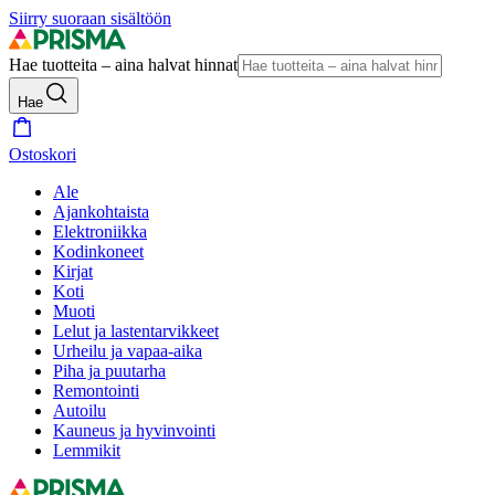
Siirry suoraan sisältöön
Hae tuotteita – aina halvat hinnat
Hae
Ostoskori
Ale
Ajankohtaista
Elektroniikka
Kodinkoneet
Kirjat
Koti
Muoti
Lelut ja lastentarvikkeet
Urheilu ja vapaa-aika
Piha ja puutarha
Remontointi
Autoilu
Kauneus ja hyvinvointi
Lemmikit