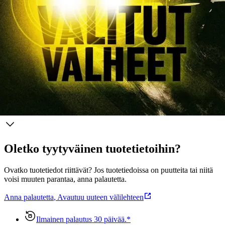
Mutta eikö juuri tyhjässä asunnossa olekin hiljaista?” Jussi Simola
(s. 1971) on Raumalla syntynyt yrittäjä ja kirjailija, joka asuu
Helsingissä. Kauppatieteiden opinnot veivät hänet vuosiksi
ulkomaille Englantiin ja Australiaan, kirjoittamisen opintoja Jussi on
suorittanut Suomessa. Valitut valheet on itsenäinen jatko-osa hänen
esikoisdekkarilleen Haudatut haaveet (2023).
Näytä lisää
tuotekuvausta
Ominaisuudet
Oletko tyytyväinen tuotetietoihin?
Ovatko tuotetiedot riittävät? Jos tuotetiedoissa on puutteita tai niitä
voisi muuten parantaa, anna palautetta.
Anna palautetta
,
Avautuu uuteen välilehteen
Ilmainen palautus 30 päivää.*