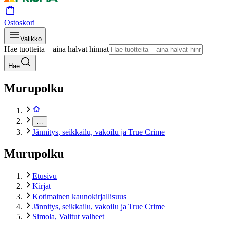
Ostoskori
Valikko
Hae tuotteita – aina halvat hinnat
Hae
Murupolku
…
Jännitys, seikkailu, vakoilu ja True Crime
Murupolku
Etusivu
Kirjat
Kotimainen kaunokirjallisuus
Jännitys, seikkailu, vakoilu ja True Crime
Simola, Valitut valheet