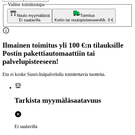
Valitse toimitustapa
Nouto myymälästä
Toimitus
Ei saatavilla
Kotiin tai noutopisteeseen
Alk. 0 €
Ilmainen toimitus yli 100 €:n tilauksille
Postin pakettiautomaattiin tai
palvelupisteeseen!
Etu ei koske Suuri‑lisäpalvelulla toimitettavia tuotteita.
Tarkista myymäläsaatavuus
Ei saatavilla