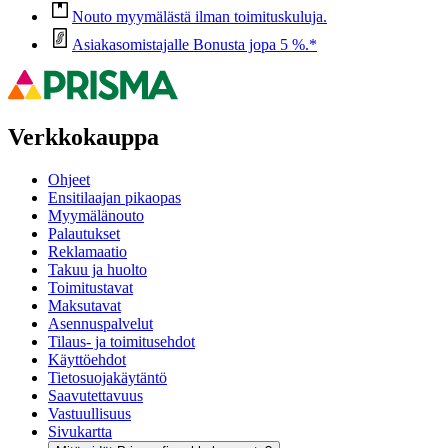
Nouto myymälästä ilman toimituskuluja.
Asiakasomistajalle Bonusta jopa 5 %.*
Verkkokauppa
Ohjeet
Ensitilaajan pikaopas
Myymälänouto
Palautukset
Reklamaatio
Takuu ja huolto
Toimitustavat
Maksutavat
Asennuspalvelut
Tilaus- ja toimitusehdot
Käyttöehdot
Tietosuojakäytäntö
Saavutettavuus
Vastuullisuus
Sivukartta