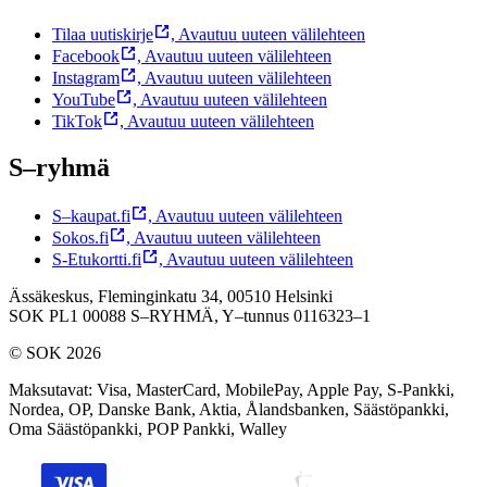
Tilaa uutiskirje
,
Avautuu uuteen välilehteen
Facebook
,
Avautuu uuteen välilehteen
Instagram
,
Avautuu uuteen välilehteen
YouTube
,
Avautuu uuteen välilehteen
TikTok
,
Avautuu uuteen välilehteen
S–ryhmä
S–kaupat.fi
,
Avautuu uuteen välilehteen
Sokos.fi
,
Avautuu uuteen välilehteen
S-Etukortti.fi
,
Avautuu uuteen välilehteen
Ässäkeskus, Fleminginkatu 34, 00510 Helsinki
SOK PL1 00088 S–RYHMÄ,
Y–tunnus 0116323–1
© SOK 2026
Maksutavat
:
Visa, MasterCard, MobilePay, Apple Pay, S-Pankki,
Nordea, OP, Danske Bank, Aktia, Ålandsbanken, Säästöpankki,
Oma Säästöpankki, POP Pankki, Walley