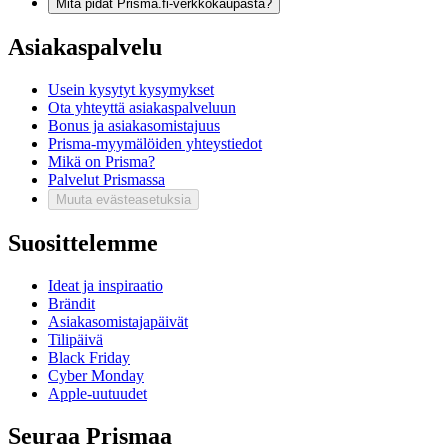
Mitä pidät Prisma.fi-verkkokaupasta?
Asiakaspalvelu
Usein kysytyt kysymykset
Ota yhteyttä asiakaspalveluun
Bonus ja asiakasomistajuus
Prisma-myymälöiden yhteystiedot
Mikä on Prisma?
Palvelut Prismassa
Muuta evästeasetuksia
Suosittelemme
Ideat ja inspiraatio
Brändit
Asiakasomistajapäivät
Tilipäivä
Black Friday
Cyber Monday
Apple-uutuudet
Seuraa Prismaa