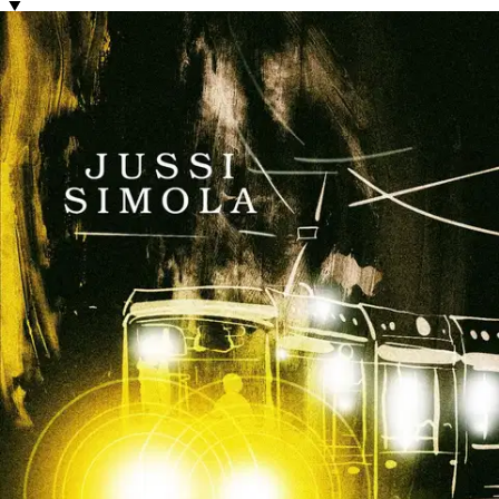
Tuotekuvaus
Vahvatunnelmainen dekkari elämän pimeistä poluista, joille ihminen
voi tahtomattaan päätyä tulevaisuuden murskauduttua pieniksi
sirpaleiksi. ”Sinivalkoisten nauhojen ympäröimälle rikospaikalle ei
ollut vaikea löytää. Se oli samaan aikaan raitiovaunulinja numero
10:n ja yhden elämän päätepysäkki.” Erinomaisesti
liiketoiminnassaan menestynyt Peter Lehtoruusu murhataan
tunteettomasti raitiovaunun alle Helsingin kantakaupungissa kylmän
helmikuisen illan päätteeksi.
Komisario Lara Honka yhdessä
tiiminsä kanssa kiirehtii tutkimaan tapausta, sillä motiiveja tekoon ei
tunnu puuttuvan. Kun seuraavana päivänä nuori nainen kokee
saman kohtalon, tutkinta saa omituisen käänteen. Mikään ei yhdistä
tekoja toisiinsa. Herää epämiellyttävä tunne siitä, mihin tapahtumat
saattavat olla johtamassa. Kuka tekee jotain tällaista? Entä miksi
Ronny, Peter Lehtoruusun tykätty pikkuveli, on jättänyt kaiken
taakseen ja erakoitunut keskelle metsää pieneen mökkiin pari vuotta
aikaisemmin? Kaiken lisäksi Laran ryhmään on eläköityneen Ismo
Tuohilammen valtaviin saappaisiin astunut uusi jäsen, mikä ei
kaikille ole ainoastaan positiivinen asia. ”On aivan liian hiljaista.