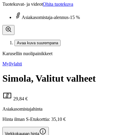
Tuotekuvat- ja videot
Ohita tuotekuva
Asiakasomistaja-alennus
-15 %
Avaa kuva suurempana
Karusellin nuolipainikkeet
Myllylahti
Simola, Valitut valheet
29,84 €
Asiakasomistajahinta
Hinta ilman S-Etukorttia:
35,10 €
Verkkokaupan hinta