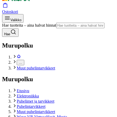
Ostoskori
Valikko
Hae tuotteita – aina halvat hinnat
Hae
Murupolku
…
Muut puhelintarvikkeet
Murupolku
Etusivu
Elektroniikka
Puhelimet ja tarvikkeet
Puhelintarvikkeet
Muut puhelintarvikkeet
Wave VR Virtuaalilasit, Musta