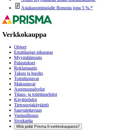
Asiakasomistajalle Bonusta jopa 5 %.*
Verkkokauppa
Ohjeet
Ensitilaajan pikaopas
Myymälänouto
Palautukset
Reklamaatio
Takuu ja huolto
Toimitustavat
Maksutavat
Asennuspalvelut
Tilaus- ja toimitusehdot
Käyttöehdot
Tietosuojakäytäntö
Saavutettavuus
Vastuullisuus
Sivukartta
Mitä pidät Prisma.fi-verkkokaupasta?