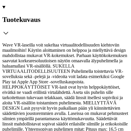
Tuotekuvaus
Wave VR-laseilla voit sukeltaa virtuaalitodellisuuden kiehtoviin
maailmoihin! Käytön aloittaminen on helppoa ja miellyttävä design
mahdollistaa mukavat VR-kokemukset. Parhaan käyttökokemuksen
saavutat korkearesoluutioisen näytön omaavalla älypuhelimella ja
haluamallasi VR-sisällöllä. SUKELLA
VIRTUAALITODELLISUUTEEN Puhelimella toistettavia VR-
sovelluksia sekä -pelejä ja -videoita voit ladata esimerkiksi Google
Play tai Apple App Store -sovelluskaupoista.
HELPPOKÄYTTÖISET VR-lasit ovat hyvin helppokäyttöiset,
eivätkä ne vaadi erillistä virtalähdettä. Aseta siis puhelin sille
tarkoitettuun tukevaan telakkaan, säädä linssit itsellesi sopiviksi ja
aloita VR-sisällön toistaminen puhelimesta. MIELLYTTÄVÄ
DESIGN Lasit pysyvät hyvin paikallaan pään yli kiinnitettävien
säädettävien joustoremmien avulla. Laseissa on mukavat pehmusteet
silmien ympärillä parantamassa käyttömukavuutta. Säädettävät
linssit mahdollistavat sopivat säädöt erilaisille silmille ja erikokoisille
puhelimille. Yhteensopivan puhelimen mitat: Pituus max: 16,5 cm