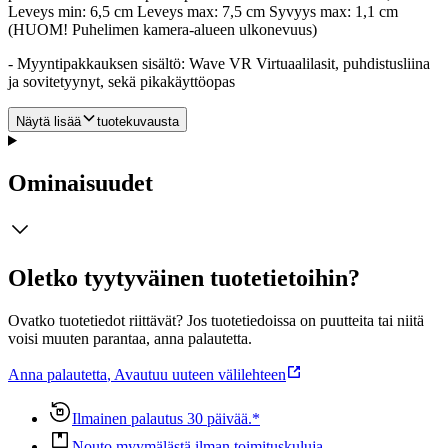
Leveys min: 6,5 cm Leveys max: 7,5 cm Syvyys max: 1,1 cm
(HUOM! Puhelimen kamera-alueen ulkonevuus)
- Myyntipakkauksen sisältö: Wave VR Virtuaalilasit, puhdistusliina
ja sovitetyynyt, sekä pikakäyttöopas
Näytä lisää
tuotekuvausta
Ominaisuudet
Oletko tyytyväinen tuotetietoihin?
Ovatko tuotetiedot riittävät? Jos tuotetiedoissa on puutteita tai niitä
voisi muuten parantaa, anna palautetta.
Anna palautetta
,
Avautuu uuteen välilehteen
Ilmainen palautus 30 päivää.*
Nouto myymälästä ilman toimituskuluja.