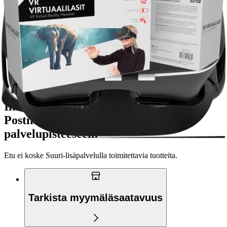
Verkkokaupan hinta
Valitse toimitustapa
Nouto myymälästä
Toimitus
Ilmainen
Kotiin tai noutopisteeseen
Alk. 0 €
Siirry valitsemaan myymälä
Ilmainen toimitus yli 100 €:n tilauksille
Postin pakettiautomaattiin tai
palvelupisteeseen!
Etu ei koske Suuri‑lisäpalvelulla toimitettavia tuotteita.
Tarkista myymäläsaatavuus