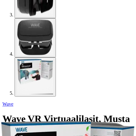
Wave
Wave VR Virtuaalilasit, Musta
19,95 €