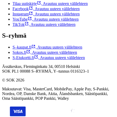
Tilaa uutiskirje
,
Avautuu uuteen välilehteen
Facebook
,
Avautuu uuteen välilehteen
Instagram
,
Avautuu uuteen välilehteen
YouTube
,
Avautuu uuteen välilehteen
TikTok
,
Avautuu uuteen välilehteen
S–ryhmä
S–kaupat.fi
,
Avautuu uuteen välilehteen
Sokos.fi
,
Avautuu uuteen välilehteen
S-Etukortti.fi
,
Avautuu uuteen välilehteen
Ässäkeskus, Fleminginkatu 34, 00510 Helsinki
SOK PL1 00088 S–RYHMÄ,
Y–tunnus 0116323–1
© SOK 2026
Maksutavat
:
Visa, MasterCard, MobilePay, Apple Pay, S-Pankki,
Nordea, OP, Danske Bank, Aktia, Ålandsbanken, Säästöpankki,
Oma Säästöpankki, POP Pankki, Walley