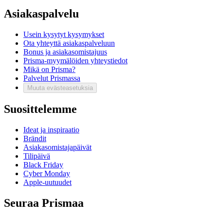
Asiakaspalvelu
Usein kysytyt kysymykset
Ota yhteyttä asiakaspalveluun
Bonus ja asiakasomistajuus
Prisma-myymälöiden yhteystiedot
Mikä on Prisma?
Palvelut Prismassa
Muuta evästeasetuksia
Suosittelemme
Ideat ja inspiraatio
Brändit
Asiakasomistajapäivät
Tilipäivä
Black Friday
Cyber Monday
Apple-uutuudet
Seuraa Prismaa