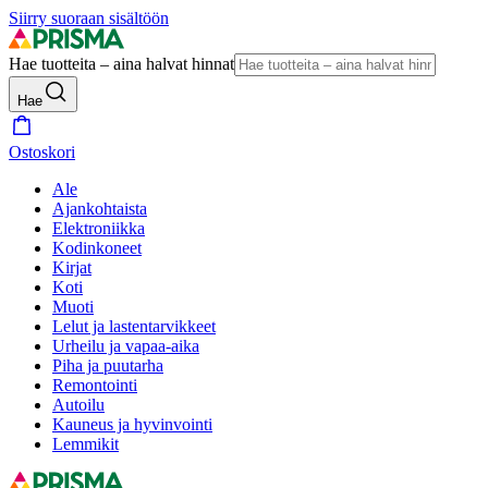
Siirry suoraan sisältöön
Hae tuotteita – aina halvat hinnat
Hae
Ostoskori
Ale
Ajankohtaista
Elektroniikka
Kodinkoneet
Kirjat
Koti
Muoti
Lelut ja lastentarvikkeet
Urheilu ja vapaa-aika
Piha ja puutarha
Remontointi
Autoilu
Kauneus ja hyvinvointi
Lemmikit