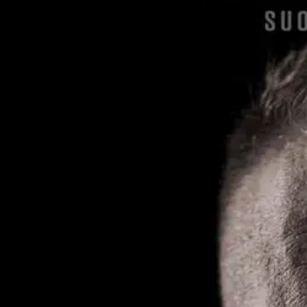
Asiakasomistaja-alennus
-15 %
Avaa kuva suurempana
Karusellin nuolipainikkeet
Johnny Kniga
Björkqvist, Mibi - Paha poliisi
30,90 €
Asiakasomistajahinta
Hinta ilman S-Etukorttia:
36,35 €
Verkkokaupan hinta
Valitse toimitustapa