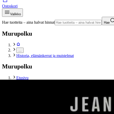
Ostoskori
Valikko
Hae tuotteita – aina halvat hinnat
Hae
Murupolku
…
Historia, elämänkerrat ja muistelmat
Murupolku
Etusivu
Kirjat
Tietokirjat
Historia, elämänkerrat ja muistelmat
Björkqvist, Mibi - Paha poliisi
Tuotekuvat- ja videot
Ohita tuotekuva