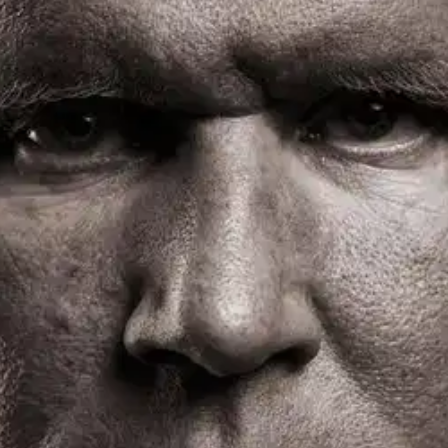
stin pakettiautomaattiin tai palvelupisteesee