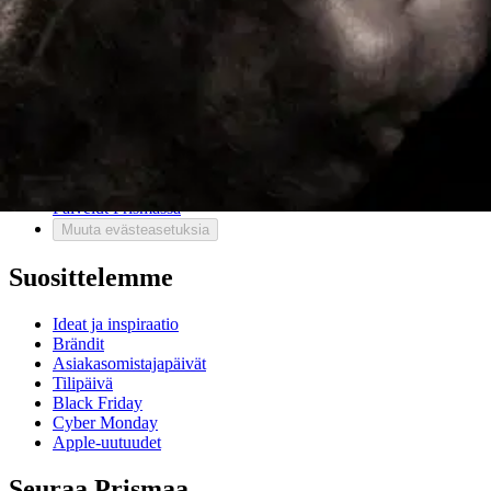
Mitä pidät Prisma.fi-verkkokaupasta?
Asiakaspalvelu
Usein kysytyt kysymykset
Ota yhteyttä asiakaspalveluun
Bonus ja asiakasomistajuus
Prisma-myymälöiden yhteystiedot
Mikä on Prisma?
Palvelut Prismassa
Muuta evästeasetuksia
Suosittelemme
Ideat ja inspiraatio
Brändit
Asiakasomistajapäivät
Tilipäivä
Black Friday
Cyber Monday
Apple-uutuudet
Seuraa Prismaa