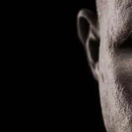
Nouto myymälästä
Toimitus
Ei saatavilla
Kotiin tai noutopisteeseen
Alk. 0 €
Ilmainen toimitus yli 100 €:n tilauksille Po
Etu ei koske Suuri‑lisäpalvelulla toimitettavia tuotteita.
Tarkista myymäläsaatavuus
Ei saatavilla
Tuotekuvaus