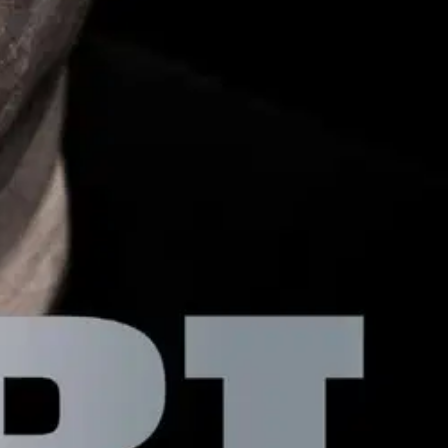
syytetyn, Helsingin huumepoliisin entisen päällikön Jari Aarnion
ita, ja niihin liittyvä rikollisuus räjähti käsiin.
Tilanne oli
inen huumepoliisi Mikael Runeberg avaa uransa kovimmat tapaukset ja
iseksi. Se päätös koitui hänelle kohtalokkaaksi. Jeanette Björkqvist
e, Ylelle ja Hufvudstadsbladetille. Hänen esikoisteoksensa Kovat kadut