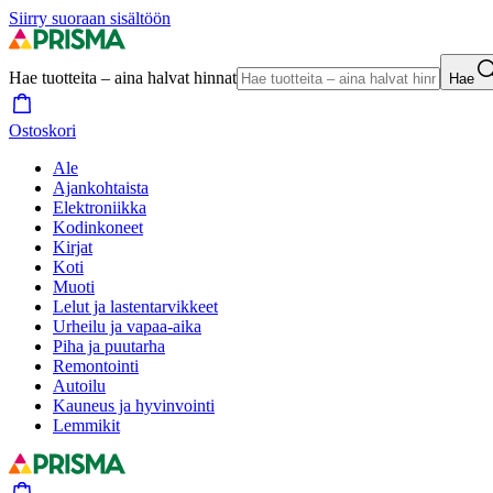
Siirry suoraan sisältöön
Hae tuotteita – aina halvat hinnat
Hae
Ostoskori
Ale
Ajankohtaista
Elektroniikka
Kodinkoneet
Kirjat
Koti
Muoti
Lelut ja lastentarvikkeet
Urheilu ja vapaa-aika
Piha ja puutarha
Remontointi
Autoilu
Kauneus ja hyvinvointi
Lemmikit