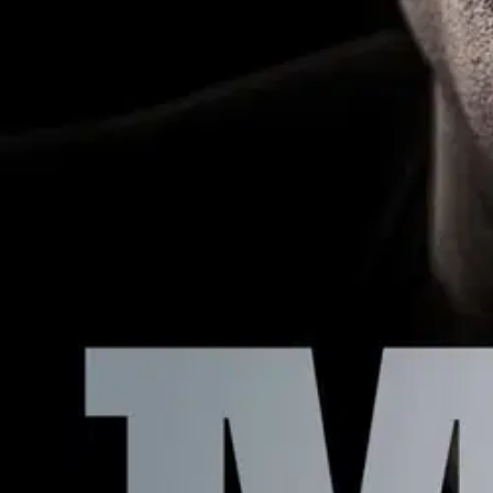
Valmis uhraamaan kaiken. Tositarina langenneesta suomalaisesta huum
lisäksi vain yksi muista poliiseista tuomittiin: Mikael ”Mibi” Runeberg.
tulosorientoituneelle nuorelle poliisille kuin paratiisi: vaarallisia ke
huumepoliisin arjen. Hän kertoo oman versionsa siitä, kuinka hän pä
on palkittu journalisti, joka on työskennellyt pitkään uutistoimittaja
– Ammattirikollisten jäljillä (yhdessä Kenneth Erikssonin kanssa) ilme
Näytä lisää
tuotekuvausta
Ominaisuudet
Oletko tyytyväinen tuotetietoihin?
Ovatko tuotetiedot riittävät? Jos tuotetiedoissa on puutteita tai niitä v
Anna palautetta
,
Avautuu uuteen välilehteen
Ilmainen palautus 30 päivää.*