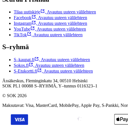
Tilaa uutiskirje
,
Avautuu uuteen välilehteen
Facebook
,
Avautuu uuteen välilehteen
Instagram
,
Avautuu uuteen välilehteen
YouTube
,
Avautuu uuteen välilehteen
TikTok
,
Avautuu uuteen välilehteen
S–ryhmä
S–kaupat.fi
,
Avautuu uuteen välilehteen
Sokos.fi
,
Avautuu uuteen välilehteen
S-Etukortti.fi
,
Avautuu uuteen välilehteen
Ässäkeskus, Fleminginkatu 34, 00510 Helsinki
SOK PL1 00088 S–RYHMÄ,
Y–tunnus 0116323–1
© SOK 2026
Maksutavat
:
Visa, MasterCard, MobilePay, Apple Pay, S-Pankki, No