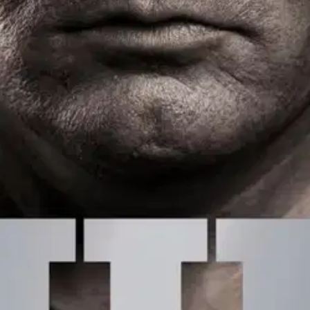
epoliisista. Suomen suurimmassa poliisin tekemässä rikosvyyhdissä pää
 Suomeen oli 90-luvulla alkanut virrata valtavia määriä synteettisiä huume
ikkoja, kovaksikeitettyjä rikollisia, salaisia tiedusteluoperaatioita. Ent
ätyi vuonna 2010 Suomen kovimman huumepoliisipomon, Jari Aarnion, ala
na ja nyttemmin tehnyt pitkiä ja tutkivia juttuja muun muassa LongPlayll
styi syksyllä 2020
oisi muuten parantaa, anna palautetta.