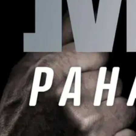
Nouto myymälästä ilman toimituskuluja.
Asiakasomistajalle Bonusta jopa 5 %.*
Verkkokauppa
Ohjeet
Ensitilaajan pikaopas
Myymälänouto
Palautukset
Reklamaatio
Takuu ja huolto
Toimitustavat
Maksutavat
Asennuspalvelut
Tilaus- ja toimitusehdot
Käyttöehdot
Tietosuojakäytäntö
Saavutettavuus
Vastuullisuus
Sivukartta