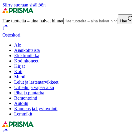
Siirry suoraan sisältöön
Hae tuotteita – aina halvat hinnat
Hae
Ostoskori
Ale
Ajankohtaista
Elektroniikka
Kodinkoneet
Kirjat
Koti
Muoti
Lelut ja lastentarvikkeet
Urheilu ja vapaa-aika
Piha ja puutarha
Remontointi
Autoilu
Kauneus ja hyvinvointi
Lemmikit