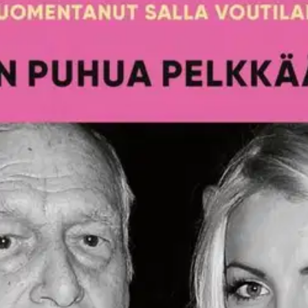
stin pakettiautomaattiin tai palvelupisteesee
ris muutti Playboy-kartanoon, hän ei tiennyt päätyvänsä 60 vuotta it