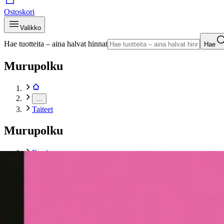
Ostoskori
Valikko
Hae tuotteita – aina halvat hinnat
Hae
Murupolku
…
Taiteet
Murupolku
Etusivu
Kirjat
Taide- ja kulttuurikirjat
Taiteet
Hefner, Lupasin puhua pelkkää hyvää - Playboy-lesken selvi
Tuotekuvat- ja videot
Ohita tuotekuva