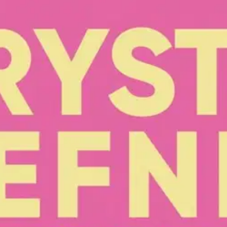
hyvää - Playboy-lesken selviytym