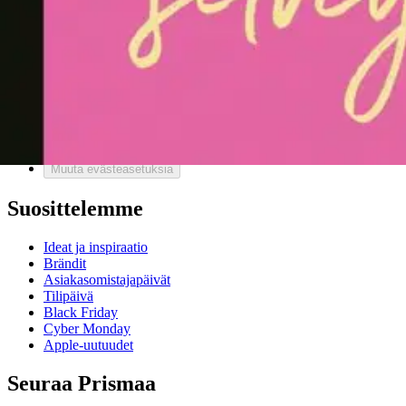
Asiakaspalvelu
Usein kysytyt kysymykset
Ota yhteyttä asiakaspalveluun
Bonus ja asiakasomistajuus
Prisma-myymälöiden yhteystiedot
Mikä on Prisma?
Palvelut Prismassa
Muuta evästeasetuksia
Suosittelemme
Ideat ja inspiraatio
Brändit
Asiakasomistajapäivät
Tilipäivä
Black Friday
Cyber Monday
Apple-uutuudet
Seuraa Prismaa