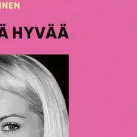
n!
seään vanhemman Hugh Hefnerin viimeiseksi vaimoksi – ja