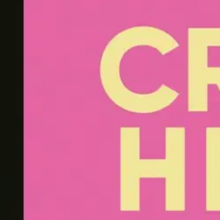
Asiakasomistaja-alennus
-15 %
Avaa kuva suurempana
Karusellin nuolipainikkeet
Johnny Kniga
Hefner, Lupasin puhua pelkkää 
22,70 €
Asiakasomistajahinta
Hinta ilman S-Etukorttia:
26,70 €
Verkkokaupan hinta
Valitse toimitustapa