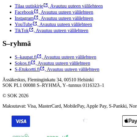
Tilaa uutiskirje
,
Avautuu uuteen välilehteen
Facebook
,
Avautuu uuteen välilehteen
Instagram
,
Avautuu uuteen välilehteen
YouTube
,
Avautuu uuteen välilehteen
TikTok
,
Avautuu uuteen välilehteen
S–ryhmä
S–kaupat.fi
,
Avautuu uuteen välilehteen
Sokos.fi
,
Avautuu uuteen välilehteen
S-Etukortti.fi
,
Avautuu uuteen välilehteen
Ässäkeskus, Fleminginkatu 34, 00510 Helsinki
SOK PL1 00088 S–RYHMÄ,
Y–tunnus 0116323–1
© SOK 2026
Maksutavat
:
Visa, MasterCard, MobilePay, Apple Pay, S-Pankki, No