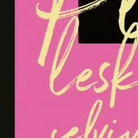
Nouto myymälästä ilman toimituskuluja.
Asiakasomistajalle Bonusta jopa 5 %.*
Verkkokauppa
Ohjeet
Ensitilaajan pikaopas
Myymälänouto
Palautukset
Reklamaatio
Takuu ja huolto
Toimitustavat
Maksutavat
Asennuspalvelut
Tilaus- ja toimitusehdot
Käyttöehdot
Tietosuojakäytäntö
Saavutettavuus
Vastuullisuus
Sivukartta
Mitä pidät Prisma.fi-verkkokaupasta?