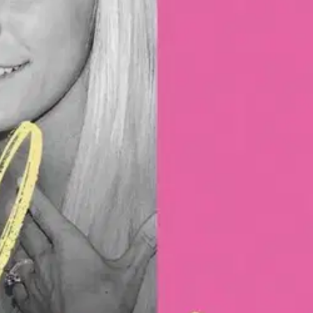
anon isäntää, Playboy-lehden perustaja Hugh Hefneriä, Crystal Harris
tapoihin. Playboyn kulisseista tuli Crystalille tukahduttava vankila.
nut naisia esineellistävä ja alistava kulttuuri vaikutti hänen
a oli hänelle yhtä aikaa ponnahduslauta viihdemaailmaan ja irvokas
stal alkoi toipua kokemistaan traumoista ja löysi jälleen oman