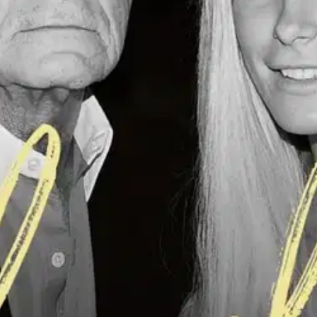
s kimaltelevasta tulevaisuudesta viihdemaailmassa. Miellyttämällä kart
ksi.
Kartanon tiukat säännöt sanelivat kuitenkin kaiken ulkonäöstä käytös
non suljettujen ovien takana todella tapahtui. Miten vuosikymmeniä jatku
a. Crystal Hefner (s. 1986) eli kymmenen vuotta Playboy-kartanossa, jok
hensä mainetta luvattuaan puhua hänestä pelkkää hyvää. Vähitellen Cry
omanarvontunnon kanssa kamppailevia nuoria.
oisi muuten parantaa, anna palautetta.