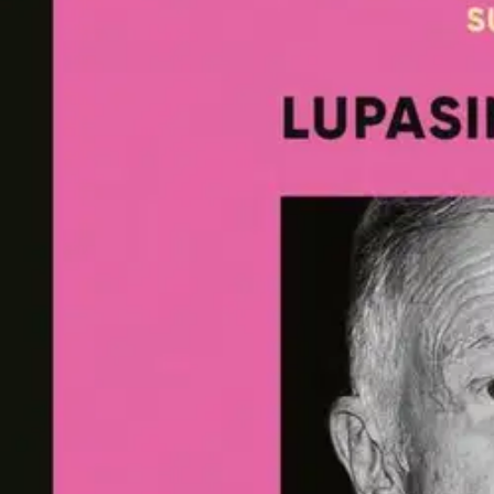
Nouto myymälästä
Toimitus
Ei saatavilla
Kotiin tai noutopisteeseen
Alk. 0 €
Ilmainen toimitus yli 100 €:n tilauksille Po
Etu ei koske Suuri‑lisäpalvelulla toimitettavia tuotteita.
Tarkista myymäläsaatavuus
Tuotekuvaus
Totuus vuosien vaikenemisen jälkeen. Kun parikymppinen Crystal Har