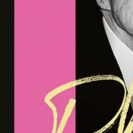
kadottavansa itsensä. Playboy-kartano Los Angelesissa oli kuin lupau
nousi vauhdilla hierarkiassa tämän päätyttöystäväksi ja lopulta vaimo
Muistelmateoksessaan Crystal Hefner kertoo kaunistelematta, mitä karta
terveyteensä – ja mitä se kaikki opetti hänelle itsensä arvostamisest
vankila. Hugh Hefnerin kuoltua vuonna 2017 Crystal vaali pitkään mie
äänensä. Muistelmateoksellaan hän toivoo tavoittavansa erityisesti 
Näytä lisää
tuotekuvausta
Ominaisuudet
Oletko tyytyväinen tuotetietoihin?
Ovatko tuotetiedot riittävät? Jos tuotetiedoissa on puutteita tai niitä v
Anna palautetta
,
Avautuu uuteen välilehteen
Ilmainen palautus 30 päivää.*