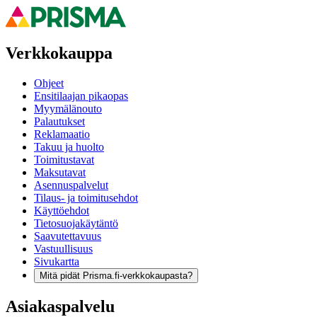
Verkkokauppa
Ohjeet
Ensitilaajan pikaopas
Myymälänouto
Palautukset
Reklamaatio
Takuu ja huolto
Toimitustavat
Maksutavat
Asennuspalvelut
Tilaus- ja toimitusehdot
Käyttöehdot
Tietosuojakäytäntö
Saavutettavuus
Vastuullisuus
Sivukartta
Mitä pidät Prisma.fi-verkkokaupasta?
Asiakaspalvelu