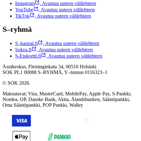
Instagram
,
Avautuu uuteen välilehteen
YouTube
,
Avautuu uuteen välilehteen
TikTok
,
Avautuu uuteen välilehteen
S–ryhmä
S–kaupat.fi
,
Avautuu uuteen välilehteen
Sokos.fi
,
Avautuu uuteen välilehteen
S-Etukortti.fi
,
Avautuu uuteen välilehteen
Ässäkeskus, Fleminginkatu 34, 00510 Helsinki
SOK PL1 00088 S–RYHMÄ,
Y–tunnus 0116323–1
© SOK 2026
Maksutavat
:
Visa, MasterCard, MobilePay, Apple Pay, S-Pankki,
Nordea, OP, Danske Bank, Aktia, Ålandsbanken, Säästöpankki,
Oma Säästöpankki, POP Pankki, Walley