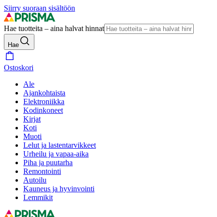
Siirry suoraan sisältöön
Hae tuotteita – aina halvat hinnat
Hae
Ostoskori
Ale
Ajankohtaista
Elektroniikka
Kodinkoneet
Kirjat
Koti
Muoti
Lelut ja lastentarvikkeet
Urheilu ja vapaa-aika
Piha ja puutarha
Remontointi
Autoilu
Kauneus ja hyvinvointi
Lemmikit