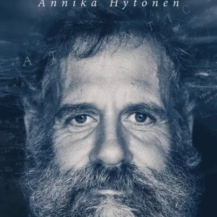
Tuotekuvaus
Mies vastaan meri Jari Saario teki lähes mahdottoman ja souti
Atlantin yli ja takaisin. Millainen on mies, joka tällaiseen pystyy?
Soutaja kertoo Saarion tarinan väkivallan ja alkoholin leimaamasta
lapsuudesta palomieheksi, perheenisäksi ja lopulta koko kansan
juhlimaksi sankariksi. Soutaja-kirja kertoo tarinan väkivaltaisessa ja
alkoholinhuuruisessa kodissa kasvaneesta pojasta, joka joutui jo
päiväkoti-ikäisenä ottamaan vastuun itsestään.
Soutaja paljastaa
Saarion hurjan soutu-urakan dramaattiset vaiheet psykoosista veneen
kaatumiseen sekä paluumatkalla lähes tauotta vaivanneeseen
hypotermiaan. Se kertoo, millainen mies urakkaan ryhtyi ja
millainen mies soudulta lopulta palasi. «Veto, veto, veto. Aivoni,
lihakseni ja jokainen soluni oli keskittynyt vain seuraavaan vetoon.
Keuhkoni laajentuivat kerta toisensa jälkeen, tunsin, kuinka happi
virtasi lihassoluihini ja veri keskittyi kulkemaan kohti työskenteleviä
lihaksia. Edessäni oli pelkästään merta, enkä pystynyt ajattelemaan
mitään muuta kuin soutamista. Aurinko ehti nousta ja laskea pariin
otteeseen, minkä perusteella arvioin soutaneeni ehkä hieman alle
kolme vuorokautta. Sinä aikana en voinut nukkua tai levätä, sillä
päässäni pyöri vain Lassen sanat: ”Sinulla ei ole aikaa tehdä mitään