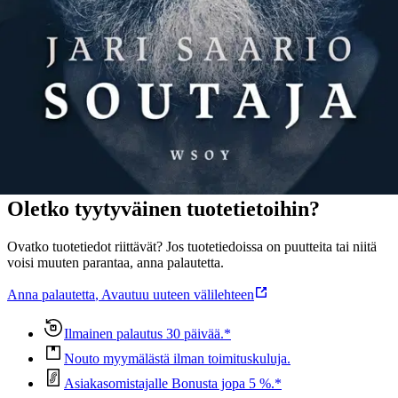
muuta kuin soutaa.”» Annika Hytönen on liikuntalääketieteen ja
journalistiikan opiskelija, joka työskentelee avustajana Ilta-
Sanomissa.
Näytä lisää
tuotekuvausta
Ominaisuudet
Oletko tyytyväinen tuotetietoihin?
Ovatko tuotetiedot riittävät? Jos tuotetiedoissa on puutteita tai niitä
voisi muuten parantaa, anna palautetta.
Anna palautetta
,
Avautuu uuteen välilehteen
Ilmainen palautus 30 päivää.*
Nouto myymälästä ilman toimituskuluja.
Asiakasomistajalle Bonusta jopa 5 %.*