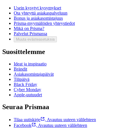
Usein kysytyt kysymykset
Ota yhteyttä asiakaspalveluun
Bonus ja asiakasomistajuus
Prisma-myymälöiden yhteystiedot
Mikä on Prisma?
Palvelut Prismassa
Muuta evästeasetuksia
Suosittelemme
Ideat ja inspiraatio
Brändit
Asiakasomistajapäivät
Tilipäivä
Black Friday
Cyber Monday
Apple-uutuudet
Seuraa Prismaa
Tilaa uutiskirje
,
Avautuu uuteen välilehteen
Facebook
,
Avautuu uuteen välilehteen