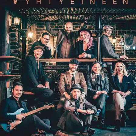
Tuotekuvaus
Iskelmärockin uranuurtajien menestyksen salaisuus avautuu. Mikä
tekee Vesterinen Yhtyeineen -orkesterista yhden Suomen
suosituimmista livebändeistä, joiden hitit ovat vakiosoitossa Suomen
radiokanavilla? Kymmenhenkinen yhtye on onnistunut luovimaan
päivänpopin, hiphopin ja sooloartistien miinoittaman musiikkikentän
lävitse ja löytänyt yleisönsä soundilla, joka asettuu suomirockin ja
iskelmän leikkauspisteeseen.
Omaleimaisuus ja tinkimättömyys ovat
uhanneet yhtyeen uraa, mutta lopulta juuri nämä piirteet ovat
kääntyneet voitoksi. Sitä, mikä on hartaudella rakennettu, eivät
musiikkibisneksen trendien muutokset heilauta. Elämäkertojen
mestari Antti Heikkinen kertoo bändin tarinan.
Näytä lisää
tuotekuvausta
Ominaisuudet