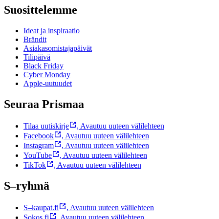
Suosittelemme
Ideat ja inspiraatio
Brändit
Asiakasomistajapäivät
Tilipäivä
Black Friday
Cyber Monday
Apple-uutuudet
Seuraa Prismaa
Tilaa uutiskirje
,
Avautuu uuteen välilehteen
Facebook
,
Avautuu uuteen välilehteen
Instagram
,
Avautuu uuteen välilehteen
YouTube
,
Avautuu uuteen välilehteen
TikTok
,
Avautuu uuteen välilehteen
S–ryhmä
S–kaupat.fi
,
Avautuu uuteen välilehteen
Sokos.fi
,
Avautuu uuteen välilehteen