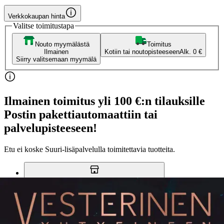
Verkkokaupan hinta
Valitse toimitustapa
Nouto myymälästä
Toimitus
Ilmainen
Kotiin tai noutopisteeseen
Alk. 0 €
Siirry valitsemaan myymälä
Ilmainen toimitus yli 100 €:n tilauksille
Postin pakettiautomaattiin tai
palvelupisteeseen!
Etu ei koske Suuri‑lisäpalvelulla toimitettavia tuotteita.
Tarkista myymäläsaatavuus