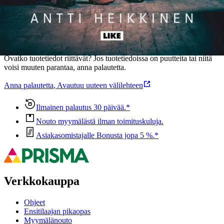
Oletko tyytyväinen tuotetietoihin?
Ovatko tuotetiedot riittävät? Jos tuotetiedoissa on puutteita tai niitä
voisi muuten parantaa, anna palautetta.
Anna palautetta
,
Avautuu uuteen välilehteen
Ilmainen palautus 30 päivää.*
Nouto myymälästä ilman toimituskuluja.
Asiakasomistajalle Bonusta jopa 5 %.*
Verkkokauppa
Ohjeet
Ensitilaajan pikaopas
Myymälänouto