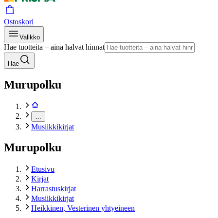
Ostoskori
Valikko
Hae tuotteita – aina halvat hinnat
Hae
Murupolku
…
Musiikkikirjat
Murupolku
Etusivu
Kirjat
Harrastuskirjat
Musiikkikirjat
Heikkinen, Vesterinen yhtyeineen