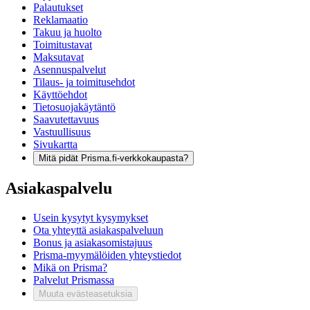
Palautukset
Reklamaatio
Takuu ja huolto
Toimitustavat
Maksutavat
Asennuspalvelut
Tilaus- ja toimitusehdot
Käyttöehdot
Tietosuojakäytäntö
Saavutettavuus
Vastuullisuus
Sivukartta
Mitä pidät Prisma.fi-verkkokaupasta?
Asiakaspalvelu
Usein kysytyt kysymykset
Ota yhteyttä asiakaspalveluun
Bonus ja asiakasomistajuus
Prisma-myymälöiden yhteystiedot
Mikä on Prisma?
Palvelut Prismassa
Muuta evästeasetuksia