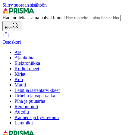
Siirry suoraan sisältöön
Hae tuotteita – aina halvat hinnat
Hae
Ostoskori
Ale
Ajankohtaista
Elektroniikka
Kodinkoneet
Kirjat
Koti
Muoti
Lelut ja lastentarvikkeet
Urheilu ja vapaa-aika
Piha ja puutarha
Remontointi
Autoilu
Kauneus ja hyvinvointi
Lemmikit