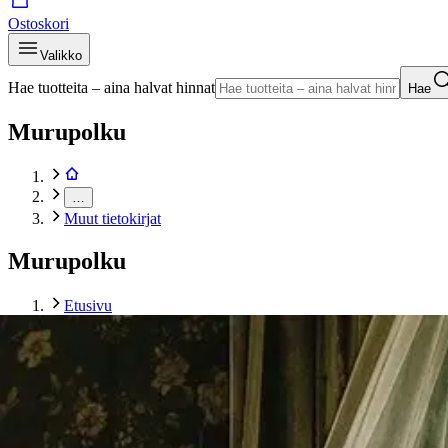
Ostoskori
Valikko
Hae tuotteita – aina halvat hinnat
Hae
Murupolku
…
Muut tietokirjat
Murupolku
Etusivu
Kirjat
Tietokirjat
Muut tietokirjat
Lindholm, Mummo kumossa ja muita kertomuksia
Tuotekuvat- ja videot
Ohita tuotekuva