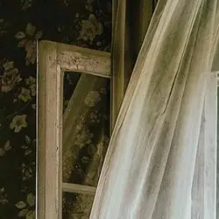
Asiakasomistaja-alennus
-15 %
Avaa kuva suurempana
Karusellin nuolipainikkeet
Basam Books
Lindholm, Mummo kumossa ja 
18,06 €
Asiakasomistajahinta
Hinta ilman S-Etukorttia:
21,25 €
Verkkokaupan hinta
Valitse toimitustapa