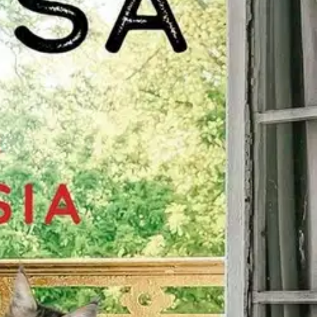
insa ja antanut heille äänen.” Suomessa on noin 200 000 muistisairasta
n vähän, etenkin muistisairaan itsensä näkökulmasta. Tämän
mpaattisesti ja pilke silmäkulmassa. Kirjoittaja Tarja Lindholm on