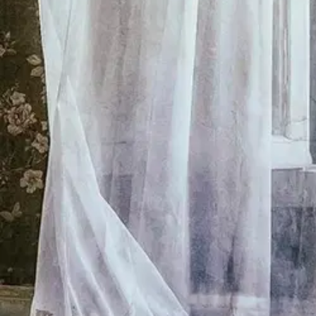
Asiakasomistajalle Bonusta jopa 5 %.*
Verkkokauppa
Ohjeet
Ensitilaajan pikaopas
Myymälänouto
Palautukset
Reklamaatio
Takuu ja huolto
Toimitustavat
Maksutavat
Asennuspalvelut
Tilaus- ja toimitusehdot
Käyttöehdot
Tietosuojakäytäntö
Saavutettavuus
Vastuullisuus
Sivukartta
Mitä pidät Prisma.fi-verkkokaupasta?