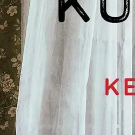
”Tarinallistamalla on mahdollista syventää ymmärrystä. Kirjoittamalla
ja vuosittain Suomessa sairastuu muistisairauteen yli 14 000 ihmistä.
novellikokoelman teemana on vanhuus ja muistisairaus.
Muistisairaut
muistisairauksien hoitoon pätevöitynyt geriatrian ja yleislääketieteen e
Näytä lisää
tuotekuvausta
Ominaisuudet
Oletko tyytyväinen tuotetietoihin?
Ovatko tuotetiedot riittävät? Jos tuotetiedoissa on puutteita tai niitä v
Anna palautetta
,
Avautuu uuteen välilehteen
Ilmainen palautus 30 päivää.*
Nouto myymälästä ilman toimituskuluja.