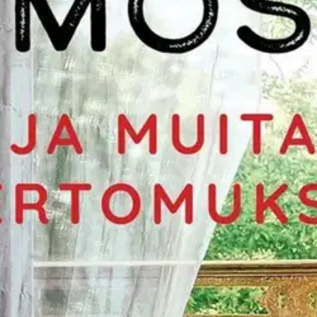
 muistisairaista olen samaistunut heihin, olen sukeltanut heidän nahkoih
 Tähän nähden muistisairauksia on käsitelty kaunokirjallisuudessa varsi
een liittyviä kipeitä ja kiperiä kysymyksiä pohditaan eri näkökulmista, e
rikoislääkäri.
oisi muuten parantaa, anna palautetta.