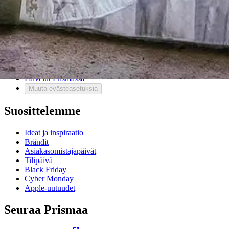
Asiakaspalvelu
Usein kysytyt kysymykset
Ota yhteyttä asiakaspalveluun
Bonus ja asiakasomistajuus
Prisma-myymälöiden yhteystiedot
Mikä on Prisma?
Palvelut Prismassa
Muuta evästeasetuksia
Suosittelemme
Ideat ja inspiraatio
Brändit
Asiakasomistajapäivät
Tilipäivä
Black Friday
Cyber Monday
Apple-uutuudet
Seuraa Prismaa