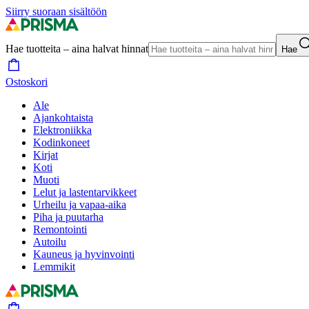
Siirry suoraan sisältöön
Hae tuotteita – aina halvat hinnat
Hae
Ostoskori
Ale
Ajankohtaista
Elektroniikka
Kodinkoneet
Kirjat
Koti
Muoti
Lelut ja lastentarvikkeet
Urheilu ja vapaa-aika
Piha ja puutarha
Remontointi
Autoilu
Kauneus ja hyvinvointi
Lemmikit