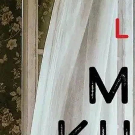
Nouto myymälästä
Toimitus
Ei saatavilla
Kotiin tai noutopisteeseen
Alk. 0 €
Ilmainen toimitus yli 100 €:n tilauksille Po
Etu ei koske Suuri‑lisäpalvelulla toimitettavia tuotteita.
Tarkista myymäläsaatavuus
Ei saatavilla
Tuotekuvaus