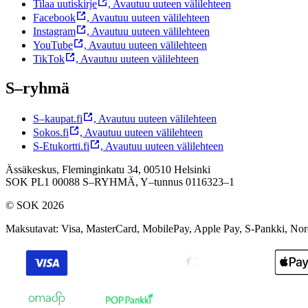
Tilaa uutiskirje
,
Avautuu uuteen välilehteen
Facebook
,
Avautuu uuteen välilehteen
Instagram
,
Avautuu uuteen välilehteen
YouTube
,
Avautuu uuteen välilehteen
TikTok
,
Avautuu uuteen välilehteen
S–ryhmä
S–kaupat.fi
,
Avautuu uuteen välilehteen
Sokos.fi
,
Avautuu uuteen välilehteen
S-Etukortti.fi
,
Avautuu uuteen välilehteen
Ässäkeskus, Fleminginkatu 34, 00510 Helsinki
SOK PL1 00088 S–RYHMÄ,
Y–tunnus 0116323–1
© SOK 2026
Maksutavat
:
Visa, MasterCard, MobilePay, Apple Pay, S-Pankki, No