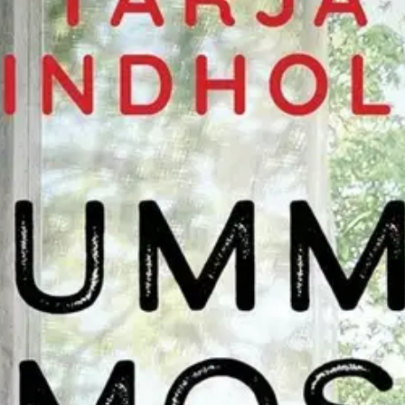
stin pakettiautomaattiin tai palvelupisteesee