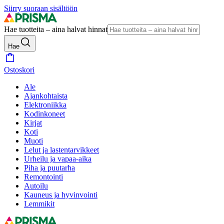
Siirry suoraan sisältöön
Hae tuotteita – aina halvat hinnat
Hae
Ostoskori
Ale
Ajankohtaista
Elektroniikka
Kodinkoneet
Kirjat
Koti
Muoti
Lelut ja lastentarvikkeet
Urheilu ja vapaa-aika
Piha ja puutarha
Remontointi
Autoilu
Kauneus ja hyvinvointi
Lemmikit