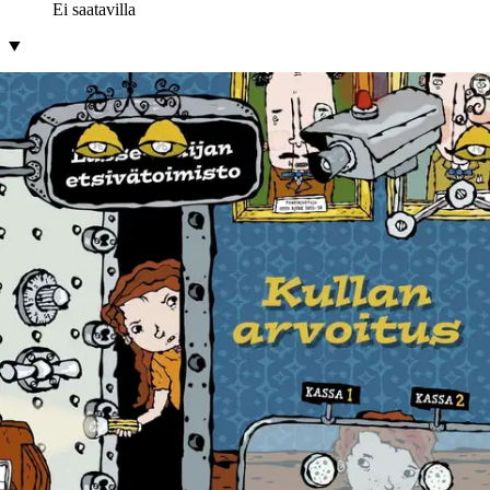
Ei saatavilla
Tuotekuvaus
Suomen suosituimmat lapsietsivät kadonneen kullan jäljillä! Kun
Vallilan pankin kassaholviin tuodaan 250 kiloa suunnattoman
arvokkaita kultaharkkoja, itse poliisipäällikkö on paikalla
valvomassa lastin purkua. Tiukoista turvajärjestelyistä huolimatta
aamulla holvista löytyy vain uhkauskirje. Sen mukaan pankin
henkilökunta on otettu pankkivangiksi! Järkyttynyt poliisimestari
kutsuu apuun Lassen ja Maijan, jotka saavat pian selville, että
pankin turvajärjestelmiä on peukaloitu.
Nokkelien etsiviemme
ansiosta rengas ovelan pankkirosvon ympärillä alkaa kiristyä hyvin
nopeasti... Lasse-Maijan etsivätoimisto on helppolukuinen ja
jännittävä, ihan oikea dekkarisarja lapsille. Sarja ilmestyy nykyisin
värikuvitettuna, ja myös alkupään kirjat on uudistettu neliväriseen
asuun. Lue kaikki osat: Timanttien arvoitus, Hotellin arvoitus,
Sirkuksen arvoitus, Kahvilan arvoitus, Muumion arvoitus, Kullan
arvoitus, Elokuvateatterin arvoitus, Sanomalehden arvoitus, Junan
arvoitus, Koulun arvoitus, Sahramin arvoitus, Eläinpuodin arvoitus,