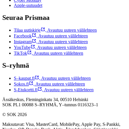
Cyber Monday
Apple-uutuudet
Seuraa Prismaa
Tilaa uutiskirje
,
Avautuu uuteen välilehteen
Facebook
,
Avautuu uuteen välilehteen
Instagram
,
Avautuu uuteen välilehteen
YouTube
,
Avautuu uuteen välilehteen
TikTok
,
Avautuu uuteen välilehteen
S–ryhmä
S–kaupat.fi
,
Avautuu uuteen välilehteen
Sokos.fi
,
Avautuu uuteen välilehteen
S-Etukortti.fi
,
Avautuu uuteen välilehteen
Ässäkeskus, Fleminginkatu 34, 00510 Helsinki
SOK PL1 00088 S–RYHMÄ,
Y–tunnus 0116323–1
© SOK 2026
Maksutavat
:
Visa, MasterCard, MobilePay, Apple Pay, S-Pankki,