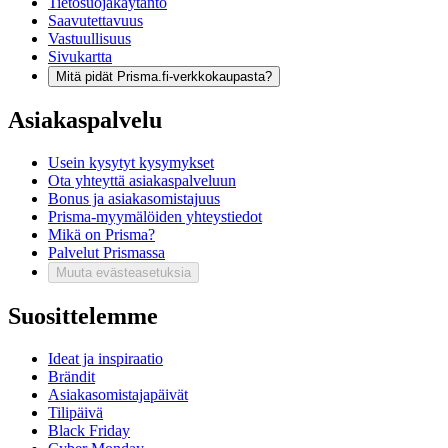
Tietosuojakäytäntö
Saavutettavuus
Vastuullisuus
Sivukartta
Mitä pidät Prisma.fi-verkkokaupasta?
Asiakaspalvelu
Usein kysytyt kysymykset
Ota yhteyttä asiakaspalveluun
Bonus ja asiakasomistajuus
Prisma-myymälöiden yhteystiedot
Mikä on Prisma?
Palvelut Prismassa
Muuta evästeasetuksia
Suosittelemme
Ideat ja inspiraatio
Brändit
Asiakasomistajapäivät
Tilipäivä
Black Friday