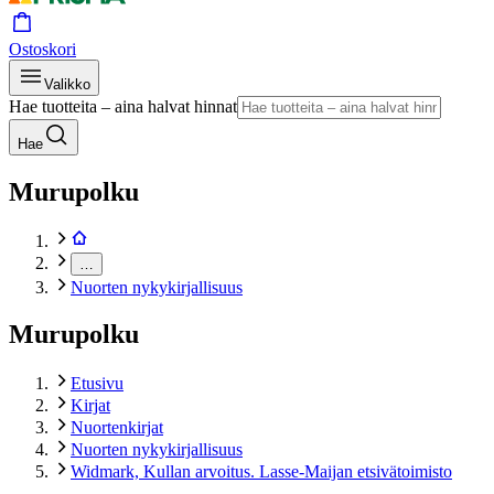
Ostoskori
Valikko
Hae tuotteita – aina halvat hinnat
Hae
Murupolku
…
Nuorten nykykirjallisuus
Murupolku
Etusivu
Kirjat
Nuortenkirjat
Nuorten nykykirjallisuus
Widmark, Kullan arvoitus. Lasse-Maijan etsivätoimisto