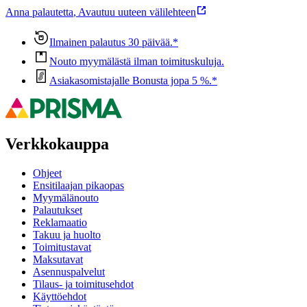
Anna palautetta
,
Avautuu uuteen välilehteen
Ilmainen palautus 30 päivää.*
Nouto myymälästä ilman toimituskuluja.
Asiakasomistajalle Bonusta jopa 5 %.*
Verkkokauppa
Ohjeet
Ensitilaajan pikaopas
Myymälänouto
Palautukset
Reklamaatio
Takuu ja huolto
Toimitustavat
Maksutavat
Asennuspalvelut
Tilaus- ja toimitusehdot
Käyttöehdot