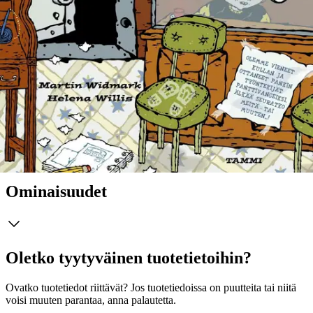
Syntymäpäivän arvoitus, Uimahallin arvoitus, Palokunnan arvoitus,
Polkupyörän arvoitus, Vankilan arvoitus, Jalkapallon arvoitus,
Linnan arvoitus, Rakkausarvoitus, Elokuvan arvoitus, Muodin
arvoitus, Elokuvan arvoitus, Kirjaston arvoitus, Sairaalan arvoitus,
Kirkon arvoitus, Salapoliisin arvoitus, Musiikin arvoitus Martin
Widmark (s. 1961) on yksi Ruotsin suosituimmista
lastenkirjailijoista. Widmark on saanut kotimaassaan lukuisia kirja-
alan palkintoja, ja hänen teoksensa komeilevat jatkuvasti
myyntilistojen kärjessä. Lasse-Maijan etsivätoimisto -sarjan hauska
nelivärikuvitus on Helena Willisin käsialaa.
Näytä lisää
tuotekuvausta
Ominaisuudet
Oletko tyytyväinen tuotetietoihin?
Ovatko tuotetiedot riittävät? Jos tuotetiedoissa on puutteita tai niitä
voisi muuten parantaa, anna palautetta.