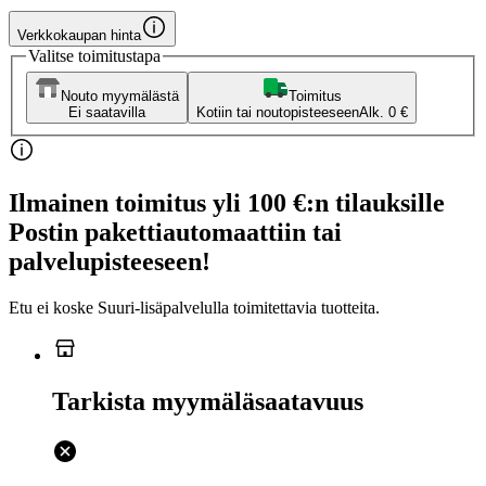
Verkkokaupan hinta
Valitse toimitustapa
Nouto myymälästä
Toimitus
Ei saatavilla
Kotiin tai noutopisteeseen
Alk. 0 €
Ilmainen toimitus yli 100 €:n tilauksille
Postin pakettiautomaattiin tai
palvelupisteeseen!
Etu ei koske Suuri‑lisäpalvelulla toimitettavia tuotteita.
Tarkista myymäläsaatavuus