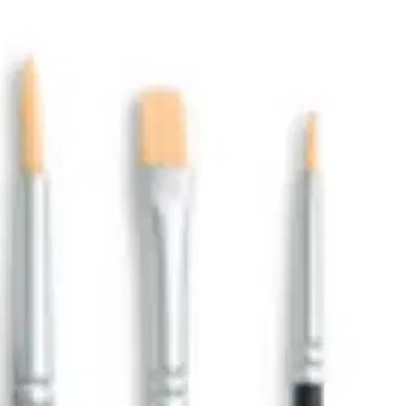
en peittämiseen, kaksi erikokoista teräväkärkistä sivellintä tarkkaan