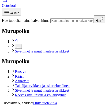
Ostoskori
Valikko
Hae tuotteita – aina halvat hinnat
Hae
Murupolku
…
Siveltimet ja muut maalaustarvikkeet
Murupolku
Etusivu
Kirjat
Askartelu
Taitelijatarvikkeet ja askarteluvälineet
Siveltimet ja muut maalaustarvikkeet
Reeves sivellinsetti 4 kpl akryylille
Tuotekuvat- ja videot
Ohita tuotekuva