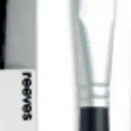
e. Setissä 4 erilaista sivellintä, leveämpi lattasivellin laajempien alueid
en, esimerkiksi kukan terälehtien muotoiluun.
oisi muuten parantaa, anna palautetta.