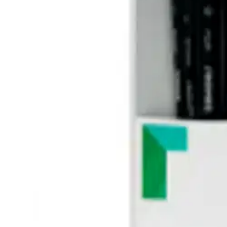
Laadukas keinokuitusivellinsetti, joka sopii erinomaisesti akryyliväreill
työskentelyyn sekä yksi kärjestä pyöristetty sivellin erilaisten muotoj
Ominaisuudet
Oletko tyytyväinen tuotetietoihin?
Ovatko tuotetiedot riittävät? Jos tuotetiedoissa on puutteita tai niitä v
Anna palautetta
,
Avautuu uuteen välilehteen
Ilmainen palautus 30 päivää.*
Nouto myymälästä ilman toimituskuluja.
Asiakasomistajalle Bonusta jopa 5 %.*