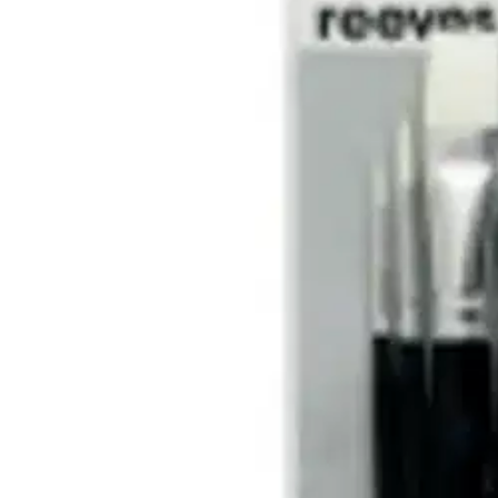
Nouto myymälästä
Toimitus
Ilmainen
Kotiin tai noutopisteeseen
Alk. 0 €
Siirry valitsemaan myymälä
Ilmainen toimitus yli 100 €:n tilauksille Po
Etu ei koske Suuri‑lisäpalvelulla toimitettavia tuotteita.
Tarkista myymäläsaatavuus
Tuotekuvaus