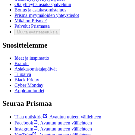
Ota yhteyttä asiakaspalveluun
Bonus ja asiakasomistajuus
Prisma-myymälöiden yhteystiedot
Mikä on Prisma?
Palvelut Prismassa
Muuta evästeasetuksia
Suosittelemme
Ideat ja inspiraatio
Brändit
Asiakasomistajapäivät
Tilipäivä
Black Friday
Cyber Monday
Apple-uutuudet
Seuraa Prismaa
Tilaa uutiskirje
,
Avautuu uuteen välilehteen
Facebook
,
Avautuu uuteen välilehteen
Instagram
,
Avautuu uuteen välilehteen
YouTube
,
Avautuu uuteen välilehteen