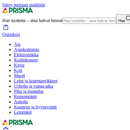
Siirry suoraan sisältöön
Hae tuotteita – aina halvat hinnat
Hae
Ostoskori
Ale
Ajankohtaista
Elektroniikka
Kodinkoneet
Kirjat
Koti
Muoti
Lelut ja lastentarvikkeet
Urheilu ja vapaa-aika
Piha ja puutarha
Remontointi
Autoilu
Kauneus ja hyvinvointi
Lemmikit