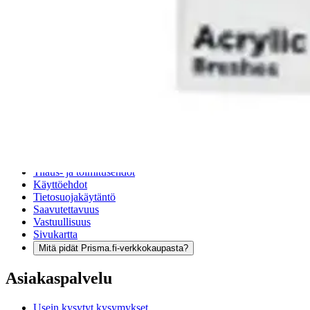
Verkkokauppa
Ohjeet
Ensitilaajan pikaopas
Myymälänouto
Palautukset
Reklamaatio
Takuu ja huolto
Toimitustavat
Maksutavat
Asennuspalvelut
Tilaus- ja toimitusehdot
Käyttöehdot
Tietosuojakäytäntö
Saavutettavuus
Vastuullisuus
Sivukartta
Mitä pidät Prisma.fi-verkkokaupasta?
Asiakaspalvelu
Usein kysytyt kysymykset