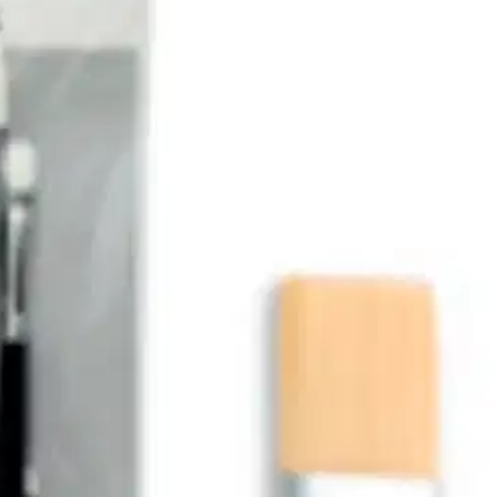
stin pakettiautomaattiin tai palvelupisteesee