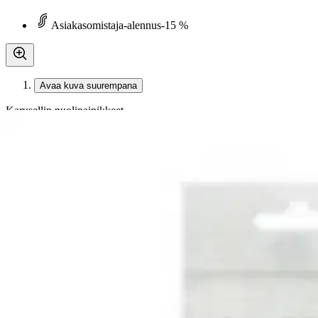
Asiakasomistaja-alennus
-15 %
Avaa kuva suurempana
Karusellin nuolipainikkeet
Reeves
Reeves sivellinsetti 4 kpl akryyli
5,91 €
Asiakasomistajahinta
Hinta ilman S-Etukorttia:
6,95 €
Verkkokaupan hinta
Valitse toimitustapa