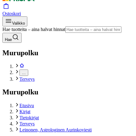
Ostoskori
Valikko
Hae tuotteita – aina halvat hinnat
Hae
Murupolku
…
Terveys
Murupolku
Etusivu
Kirjat
Tietokirjat
Terveys
Leinonen, Astrologinen Aurinkoviesti