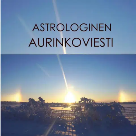
Ei saatavilla
Tuotekuvaus
Kirjassani olen kertonut ja kuvittanut Astrologian perusteet. Mihin
kaikki perustuu, miten kartta muodostuu. Kirja sopii myös
aloittelijalle. Perusteet, elementit, laadut, vuodenajat,
hallitsijaplaneetat, planeetat, asteroidit, huoneet olen kuvannut
kootusti graafisina kuvina, niihin on helppo palata aina
uudestaankin. Kirjan koko on A4. Kaikki on hyvin kiteytetty
helposti omaksuttavaan muotoon.
Aurinkopolusta ja siitä miten se
muodostuu peruselementeistä, saat uuden näkökulman tarkastella
parien ja perheiden dynamiikkaa, omaa kehitystäsi. Myös Kuun
Yläsolmu ja Alasolmu ovat osa polkua, samoin kartan kokonaisuus.
Näissä kaikissa ovat syntymäkartan lisäksi apuna progressiiviset
kartat. Oman esimerkkini lisäksi kirjassa on Englannin
kuninkaallisen perheen polkuja. Kirjassa on ohjeet mitä näitä voit
tehdä ja tutkia. Sielunsuunnitelmasi alkaa hahmottua tätäkin kautta.
Kirjassa kerron astrologian kautta myös omaa polkuani ja kasvua
ihmisenä. Astrologia on avannut ovia ja olen oppinut tuntemaan