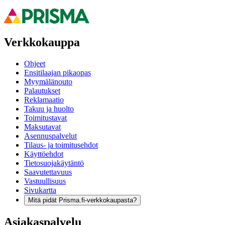
Verkkokauppa
Ohjeet
Ensitilaajan pikaopas
Myymälänouto
Palautukset
Reklamaatio
Takuu ja huolto
Toimitustavat
Maksutavat
Asennuspalvelut
Tilaus- ja toimitusehdot
Käyttöehdot
Tietosuojakäytäntö
Saavutettavuus
Vastuullisuus
Sivukartta
Mitä pidät Prisma.fi-verkkokaupasta?
Asiakaspalvelu