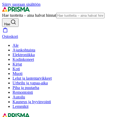
Siirry suoraan sisältöön
Hae tuotteita – aina halvat hinnat
Hae
Ostoskori
Ale
Ajankohtaista
Elektroniikka
Kodinkoneet
Kirjat
Koti
Muoti
Lelut ja lastentarvikkeet
Urheilu ja vapaa-aika
Piha ja puutarha
Remontointi
Autoilu
Kauneus ja hyvinvointi
Lemmikit