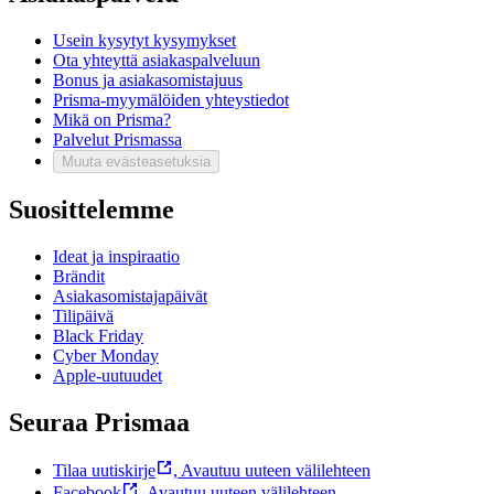
Usein kysytyt kysymykset
Ota yhteyttä asiakaspalveluun
Bonus ja asiakasomistajuus
Prisma-myymälöiden yhteystiedot
Mikä on Prisma?
Palvelut Prismassa
Muuta evästeasetuksia
Suosittelemme
Ideat ja inspiraatio
Brändit
Asiakasomistajapäivät
Tilipäivä
Black Friday
Cyber Monday
Apple-uutuudet
Seuraa Prismaa
Tilaa uutiskirje
,
Avautuu uuteen välilehteen
Facebook
,
Avautuu uuteen välilehteen