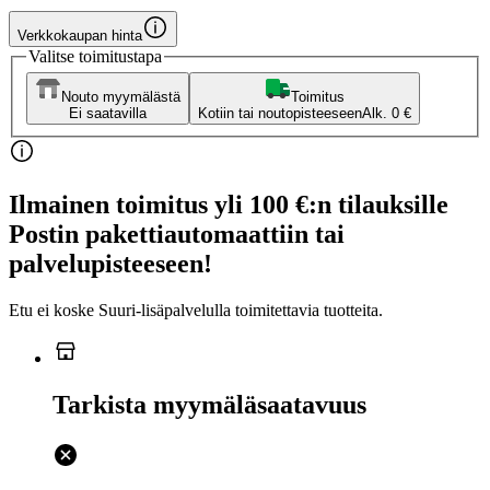
Verkkokaupan hinta
Valitse toimitustapa
Nouto myymälästä
Toimitus
Ei saatavilla
Kotiin tai noutopisteeseen
Alk. 0 €
Ilmainen toimitus yli 100 €:n tilauksille
Postin pakettiautomaattiin tai
palvelupisteeseen!
Etu ei koske Suuri‑lisäpalvelulla toimitettavia tuotteita.
Tarkista myymäläsaatavuus