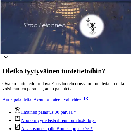
itseäni aina vain enemmän. Olen oppinut tuntemaan kaunista
sieluani ja sielunsuunnitelmaani. Kirjan koko on A4. Kirjassa on
paljon graafisia kuvia.
Näytä lisää
tuotekuvausta
Ominaisuudet
Oletko tyytyväinen tuotetietoihin?
Ovatko tuotetiedot riittävät? Jos tuotetiedoissa on puutteita tai niitä
voisi muuten parantaa, anna palautetta.
Anna palautetta
,
Avautuu uuteen välilehteen
Ilmainen palautus 30 päivää.*
Nouto myymälästä ilman toimituskuluja.
Asiakasomistajalle Bonusta jopa 5 %.*