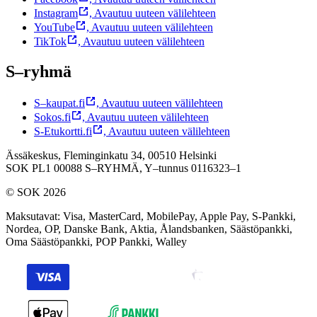
Instagram
,
Avautuu uuteen välilehteen
YouTube
,
Avautuu uuteen välilehteen
TikTok
,
Avautuu uuteen välilehteen
S–ryhmä
S–kaupat.fi
,
Avautuu uuteen välilehteen
Sokos.fi
,
Avautuu uuteen välilehteen
S-Etukortti.fi
,
Avautuu uuteen välilehteen
Ässäkeskus, Fleminginkatu 34, 00510 Helsinki
SOK PL1 00088 S–RYHMÄ,
Y–tunnus 0116323–1
© SOK 2026
Maksutavat
:
Visa, MasterCard, MobilePay, Apple Pay, S-Pankki,
Nordea, OP, Danske Bank, Aktia, Ålandsbanken, Säästöpankki,
Oma Säästöpankki, POP Pankki, Walley