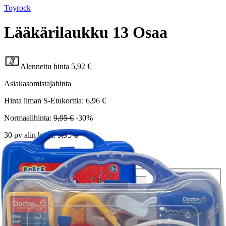
Toyrock
Lääkärilaukku 13 Osaa
Alennettu hinta
5,92 €
Asiakasomistajahinta
Hinta ilman S-Etukorttia:
6,96 €
Normaalihinta:
9,95 €
-30%
30 pv alin hinta:
9,95 €
Verkkokaupan hinta
Valitse toimitustapa
Nouto myymälästä
Toimitus
Ilmainen
Ei saatavilla
Siirry valitsemaan myymälä