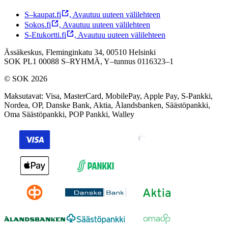
S–kaupat.fi
,
Avautuu uuteen välilehteen
Sokos.fi
,
Avautuu uuteen välilehteen
S-Etukortti.fi
,
Avautuu uuteen välilehteen
Ässäkeskus, Fleminginkatu 34, 00510 Helsinki
SOK PL1 00088 S–RYHMÄ,
Y–tunnus 0116323–1
© SOK 2026
Maksutavat
:
Visa, MasterCard, MobilePay, Apple Pay, S-Pankki,
Nordea, OP, Danske Bank, Aktia, Ålandsbanken, Säästöpankki,
Oma Säästöpankki, POP Pankki, Walley