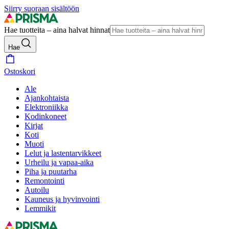
Siirry suoraan sisältöön
Hae tuotteita – aina halvat hinnat
Hae
Ostoskori
Ale
Ajankohtaista
Elektroniikka
Kodinkoneet
Kirjat
Koti
Muoti
Lelut ja lastentarvikkeet
Urheilu ja vapaa-aika
Piha ja puutarha
Remontointi
Autoilu
Kauneus ja hyvinvointi
Lemmikit