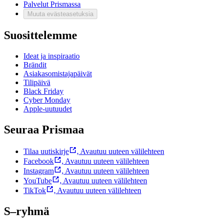
Palvelut Prismassa
Muuta evästeasetuksia
Suosittelemme
Ideat ja inspiraatio
Brändit
Asiakasomistajapäivät
Tilipäivä
Black Friday
Cyber Monday
Apple-uutuudet
Seuraa Prismaa
Tilaa uutiskirje
,
Avautuu uuteen välilehteen
Facebook
,
Avautuu uuteen välilehteen
Instagram
,
Avautuu uuteen välilehteen
YouTube
,
Avautuu uuteen välilehteen
TikTok
,
Avautuu uuteen välilehteen
S–ryhmä