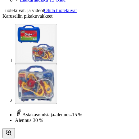
Tuotekuvat- ja videot
Ohita tuotekuvat
Karusellin pikakuvakkeet
Asiakasomistaja-alennus
-15 %
Alennus
-30 %