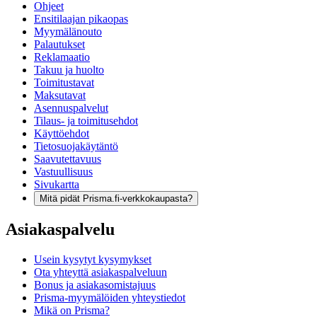
Ohjeet
Ensitilaajan pikaopas
Myymälänouto
Palautukset
Reklamaatio
Takuu ja huolto
Toimitustavat
Maksutavat
Asennuspalvelut
Tilaus- ja toimitusehdot
Käyttöehdot
Tietosuojakäytäntö
Saavutettavuus
Vastuullisuus
Sivukartta
Mitä pidät Prisma.fi-verkkokaupasta?
Asiakaspalvelu
Usein kysytyt kysymykset
Ota yhteyttä asiakaspalveluun
Bonus ja asiakasomistajuus
Prisma-myymälöiden yhteystiedot
Mikä on Prisma?