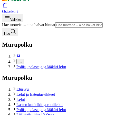
Ostoskori
Valikko
Hae tuotteita – aina halvat hinnat
Hae
Murupolku
…
Poliisi, pelastaja ja lääkäri lelut
Murupolku
Etusivu
Lelut ja lastentarvikkeet
Lelut
Lasten kotileikit ja roolileikit
Poliisi, pelastaja ja lääkäri lelut
Lääkärilaukku 13 Osaa