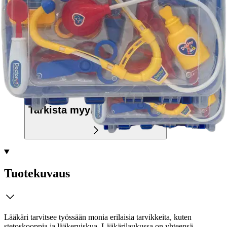
Ilmainen toimitus yli 100 €:n tilauksille
Postin pakettiautomaattiin tai
palvelupisteeseen!
Etu ei koske Suuri‑lisäpalvelulla toimitettavia tuotteita.
Tarkista myymäläsaatavuus
Tuotekuvaus
Lääkäri tarvitsee työssään monia erilaisia tarvikkeita, kuten
stetoskooppia ja lääkeruiskua. Lääkärilaukussa on yhteensä