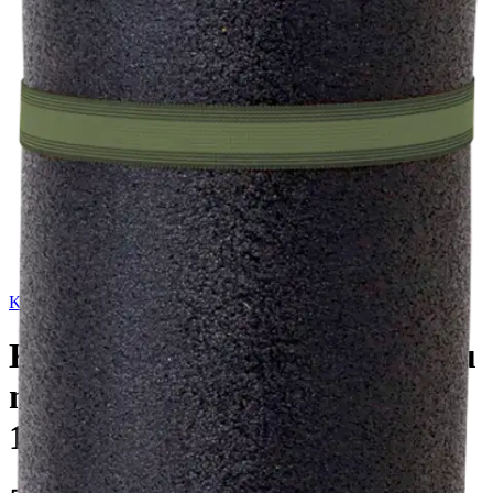
Kaira
Kaira Nature ilmastosertifioitu
makuualusta 190cm x 60cm x
1cm