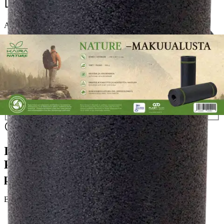
16,96 €
Asiakasomistajahinta
Hinta ilman S-Etukorttia:
19,95 €
Verkkokaupan hinta
Valitse toimitustapa
Nouto myymälästä
Toimitus
Ilmainen
Ei saatavilla
Siirry valitsemaan myymälä
Ilmainen toimitus yli 100 €:n tilauksille
Postin pakettiautomaattiin tai
palvelupisteeseen!
Etu ei koske Suuri‑lisäpalvelulla toimitettavia tuotteita.