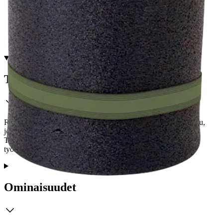
Tarkista myymäläsaatavuus
Tuotekuvaus
Reilun kokoinen makuualusta. Raaka-aine on ilmasto-sertifioitu,
joka takaa sille pienemmän hiilijalanjäljen ja kierrätettävyyden.
Tuotteelle on myönnetty avainlippu ja se tukee kotimaista
työllisyyttä.
Ominaisuudet