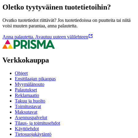
Oletko tyytyväinen tuotetietoihin?
Ovatko tuotetiedot riittävät? Jos tuotetiedoissa on puutteita tai niitä
voisi muuten parantaa, anna palautetta.
Anna palautetta
,
Avautuu uuteen välilehteen
Verkkokauppa
Ohjeet
Ensitilaajan pikaopas
Myymälänouto
Palautukset
Reklamaatio
Takuu ja huolto
Toimitustavat
Maksutavat
Asennuspalvelut
Tilaus- ja toimitusehdot
Käyttöehdot
Tietosuojakäytäntö