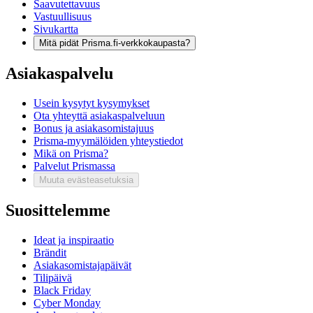
Saavutettavuus
Vastuullisuus
Sivukartta
Mitä pidät Prisma.fi-verkkokaupasta?
Asiakaspalvelu
Usein kysytyt kysymykset
Ota yhteyttä asiakaspalveluun
Bonus ja asiakasomistajuus
Prisma-myymälöiden yhteystiedot
Mikä on Prisma?
Palvelut Prismassa
Muuta evästeasetuksia
Suosittelemme
Ideat ja inspiraatio
Brändit
Asiakasomistajapäivät
Tilipäivä
Black Friday
Cyber Monday