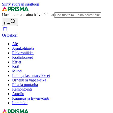
Siirry suoraan sisältöön
Hae tuotteita – aina halvat hinnat
Hae
Ostoskori
Ale
Ajankohtaista
Elektroniikka
Kodinkoneet
Kirjat
Koti
Muoti
Lelut ja lastentarvikkeet
Urheilu ja vapaa-aika
Piha ja puutarha
Remontointi
Autoilu
Kauneus ja hyvinvointi
Lemmikit