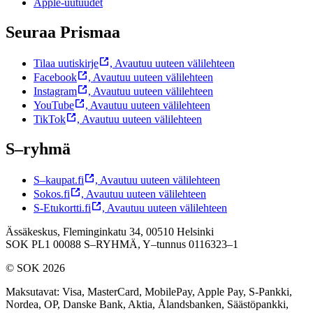
Apple-uutuudet
Seuraa Prismaa
Tilaa uutiskirje
,
Avautuu uuteen välilehteen
Facebook
,
Avautuu uuteen välilehteen
Instagram
,
Avautuu uuteen välilehteen
YouTube
,
Avautuu uuteen välilehteen
TikTok
,
Avautuu uuteen välilehteen
S–ryhmä
S–kaupat.fi
,
Avautuu uuteen välilehteen
Sokos.fi
,
Avautuu uuteen välilehteen
S-Etukortti.fi
,
Avautuu uuteen välilehteen
Ässäkeskus, Fleminginkatu 34, 00510 Helsinki
SOK PL1 00088 S–RYHMÄ,
Y–tunnus 0116323–1
© SOK 2026
Maksutavat
:
Visa, MasterCard, MobilePay, Apple Pay, S-Pankki,
Nordea, OP, Danske Bank, Aktia, Ålandsbanken, Säästöpankki,