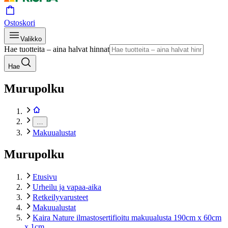
Ostoskori
Valikko
Hae tuotteita – aina halvat hinnat
Hae
Murupolku
…
Makuualustat
Murupolku
Etusivu
Urheilu ja vapaa-aika
Retkeilyvarusteet
Makuualustat
Kaira Nature ilmastosertifioitu makuualusta 190cm x 60cm
x 1cm